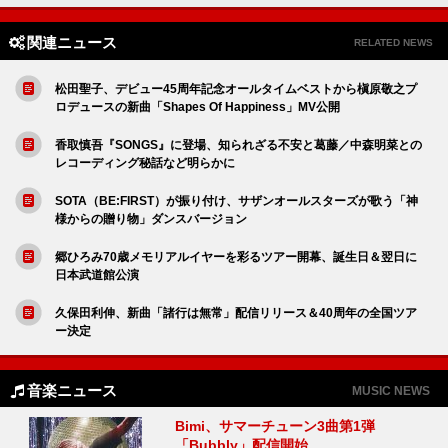
関連ニュース
RELATED NEWS
松田聖子、デビュー45周年記念オールタイムベストから槇原敬之プ
ロデュースの新曲「Shapes Of Happiness」MV公開
香取慎吾『SONGS』に登場、知られざる不安と葛藤／中森明菜との
レコーディング秘話など明らかに
SOTA（BE:FIRST）が振り付け、サザンオールスターズが歌う「神
様からの贈り物」ダンスバージョン
郷ひろみ70歳メモリアルイヤーを彩るツアー開幕、誕生日＆翌日に
日本武道館公演
久保田利伸、新曲「諸行は無常」配信リリース＆40周年の全国ツア
ー決定
音楽ニュース
MUSIC NEWS
Bimi、サマーチューン3曲第1弾
「Bubbly」配信開始