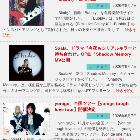
2026年8月7日
Ｊ－ＰＯＰ
Bimiが、新曲「Bubbly」を各音楽配信サイト
で配信開始した。 「Bubbly」は、9月13日に
開催される【Bimi Live Galley #11 -Bubbly-】の
インスパイアソングとして制作された。日々の不安や不条理に対して …
続きを
読む
Soala、ドラマ『今夜もシリアルキラーと
待ち合わせ』OP曲「Shadow Memory」
MV公開
2026年8月7日
Ｊ－ＰＯＰ
Soalaが、新曲「Shadow Memory」のミュー
ジックビデオを公開した。 「Shadow
Memory」は、横山裕が主演を務めるドラマ『今夜もシリアルキラーと待ち合わ
せ』のオープニング曲。同ドラマは講談社『good!アフタヌーン …
続きを読む
yonige、全国ツアー【yonige tough
love tour】開催決定
2026年8月7日
Ｊ－ＰＯＰ
yonigeが、11月からの全国ツアー【yonige
tough love tour】の開催を発表した。 yonige
は、東名阪ワンマンツアー【yonige one man