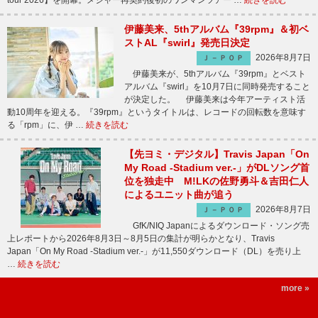
tour 2026】を開幕。メジャー再契約後初のワンマンツアー …
続きを読む
伊藤美来、5thアルバム『39rpm』＆初ベ
ストAL『swirl』発売日決定
2026年8月7日
Ｊ－ＰＯＰ
伊藤美来が、5thアルバム『39rpm』とベスト
アルバム『swirl』を10月7日に同時発売すること
が決定した。 伊藤美来は今年アーティスト活
動10周年を迎える。『39rpm』というタイトルは、レコードの回転数を意味す
る「rpm」に、伊 …
続きを読む
【先ヨミ・デジタル】Travis Japan「On
My Road -Stadium ver.-」がDLソング首
位を独走中 M!LKの佐野勇斗＆吉田仁人
によるユニット曲が追う
2026年8月7日
Ｊ－ＰＯＰ
GfK/NIQ Japanによるダウンロード・ソング売
上レポートから2026年8月3日～8月5日の集計が明らかとなり、Travis
Japan「On My Road -Stadium ver.-」が11,550ダウンロード（DL）を売り上
…
続きを読む
more »