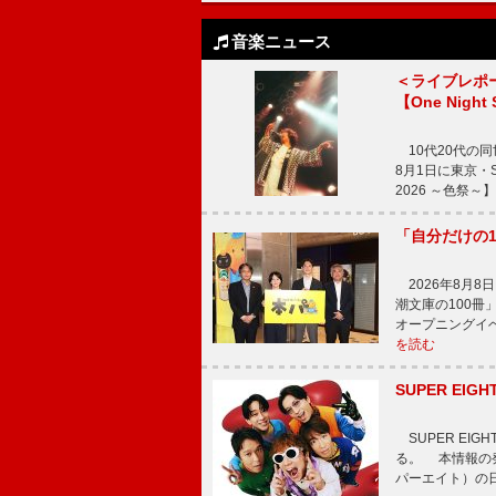
音楽ニュース
＜ライブレポ
【One Night
10代20代の
8月1日に東京・Sp
2026 ～色祭
「自分だけの
2026年8月
潮文庫の100
オープニングイ
を読む
SUPER E
SUPER EI
る。 本情報の発
パーエイト）の日”