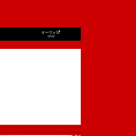
オーヴォ
OVO