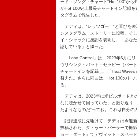
ード・ソング・チャート“Hot 100
がHot 100史上最長チャートイン記録
タグラムで報告した。
テディは、“レッツゴー！”と喜びを表
ンスタグラム・ストーリーに投稿。そし
イ・シャックに感謝を表明し、「あな
謝している」と綴った。
「Lose Control」は、2023
ヴリシング・バット・セラピー（パート1）
チャートインを記録し、「Heat Wa
替えた。さらに同曲は、Hot 100の
る。
テディは、2023年に米ビルボードと
なに聴かせて回っていた」と振り返り、
たようなものだ”ってね。これは自分の
記録達成に先駆けて、テディは今週新
投稿された、タトゥー・パーラーで撮影
ョー・ダート』でデヴィッド・スペー