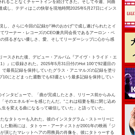
”から外れることなくチャートインを続けてきた。そして今週、同曲
を達成し、テディはこの快挙を現地時間2025年5月27日にインス
現し、さらに今回の記録が“神のおかげ”で成し遂げられたとイ
てワーナー・レコーズのCEO兼共同会長であるアーロン・ベ
たの揺るぎない優しさ、愛、そしてリーダーシップに心から感
年6月にリリースされた後、デビュー・アルバム『アイヴ・トライド・エ
』に収録された。2025年5月31日付のHot 100で92週目の
ves」で最長記録を保持していたグラス・アニマルズの記録を塗り
トップ10にとどまった週数でも63週という最多記録を保持してい
のインタビューで、「曲が完成したとき、リリース前からみん
「そのエネルギーを感じたんだ。“これは稲妻を瓶に閉じ込め
人生を変える曲になるって確信していた」と語っていた。
たなタトゥーも入れた。彼のインスタグラム・ストーリーに
した動画には、タトゥー・アーティストが2001年の映画『ジ
ドが演じたマレットヘアの用務員の肖像を、彼にタトゥーする