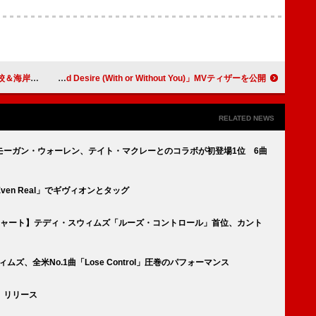
Vプレミア公開へ
ENHYPEN、天国と地獄に落ちる「Bad Desire (With or Without You)」MVティザーを公開
RELATED NEWS
モーガン・ウォーレン、テイト・マクレーとのコラボが初登場1位 6曲
Even Real」でギヴィオンとタッグ
・チャート】テディ・スウィムズ「ルーズ・コントロール」首位、カント
ィムズ、全米No.1曲「Lose Control」圧巻のパフォーマンス
s」リリース