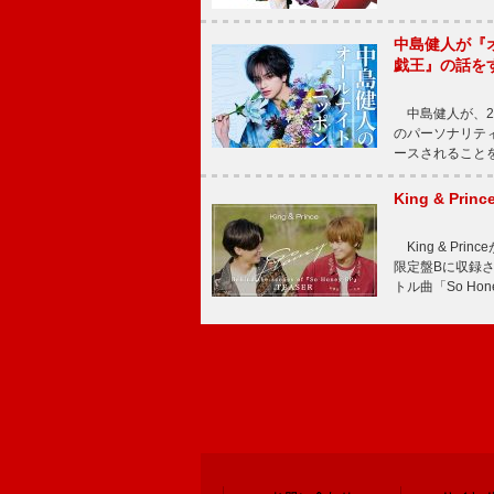
中島健人が『
戯王』の話を
中島健人が、2
のパーソナリティを
ースされることを
King & P
King & Pri
限定盤Bに収録
トル曲「So Ho