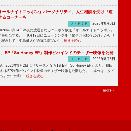
オールナイトニッポン』パーソナリティ、人生相談を受け『遊
するコーナーも
2026年8月8日
Ｊ－ＰＯＰ
026年8月14日深夜に放送となるニッポン放送『オールナイトニッポン』
担当する。 8月19日にニューシングル『鬼事 / Fiction Love』がリリ
記念して、中島健人が通称“1部”のパ …
続きを読む
rince、EP『So Honey EP』制作ビハインドのティザー映像を公開
2026年8月8日
Ｊ－ＰＯＰ
nceが、2026年9月2日にリリースとなる1st EP『So Honey EP』より、初回
されるEP制作ビハインド映像のティザー映像を公開した。 本作は、タイ
ney」の中の印 …
続きを読む
more »