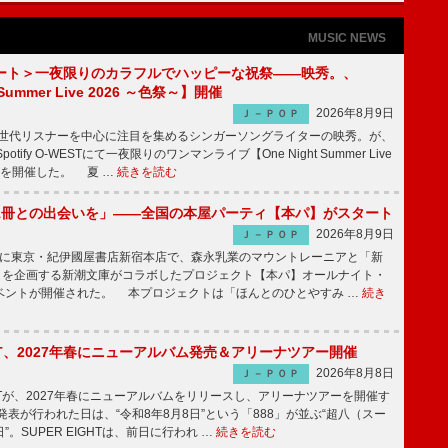
MUSIC NEWS
ート＞一夜限りのカラフルでハッピーな祝祭――映秀。、
 Summer Live 2026 ～色祭～】開催
2026年8月9日
Ｊ－ＰＯＰ
同世代リスナーを中心に注目を集めるシンガーソングライターの映秀。が、
otify O-WESTにて一夜限りのワンマンライブ【One Night Summer Live
～】を開催した。 夏 …
続きを読む
1冊との出会いを」――全国の本屋パーティ【本パ】がスタート
2026年8月9日
Ｊ－ＰＯＰ
8日に東京・紀伊國屋書店新宿本店で、森永乳業のマウントレーニアと「新
冊」を企画する新潮文庫がコラボしたプロジェクト【本パ】オールナイト・
ベントが開催された。 本プロジェクトは「ほんとのひとやすみ …
続き
IGHT、2027年春にニューアルバム発売＆アリーナツアー開催
2026年8月8日
Ｊ－ＰＯＰ
GHTが、2027年春にニューアルバムをリリースし、アリーナツアーを開催す
表が行われた日は、“令和8年8月8日”という「888」が並ぶ“超八（スー
。SUPER EIGHTは、前日に行われ …
続きを読む