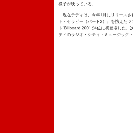
様子が映っている。
現在テディは、今年1月にリリースさ
ト・セラピー（パート2）』を携えたツ
ト“Billboard 200”で4位に初登
ティのラジオ・シティ・ミュージック