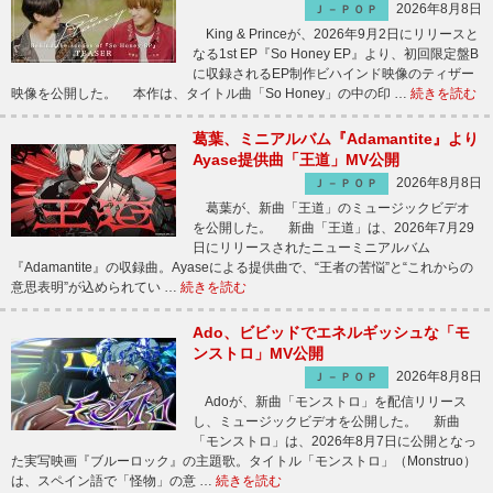
2026年8月8日
Ｊ－ＰＯＰ
King & Princeが、2026年9月2日にリリースと
なる1st EP『So Honey EP』より、初回限定盤B
に収録されるEP制作ビハインド映像のティザー
映像を公開した。 本作は、タイトル曲「So Honey」の中の印 …
続きを読む
葛葉、ミニアルバム『Adamantite』より
Ayase提供曲「王道」MV公開
2026年8月8日
Ｊ－ＰＯＰ
葛葉が、新曲「王道」のミュージックビデオ
を公開した。 新曲「王道」は、2026年7月29
日にリリースされたニューミニアルバム
『Adamantite』の収録曲。Ayaseによる提供曲で、“王者の苦悩”と“これからの
意思表明”が込められてい …
続きを読む
Ado、ビビッドでエネルギッシュな「モ
ンストロ」MV公開
2026年8月8日
Ｊ－ＰＯＰ
Adoが、新曲「モンストロ」を配信リリース
し、ミュージックビデオを公開した。 新曲
「モンストロ」は、2026年8月7日に公開となっ
た実写映画『ブルーロック』の主題歌。タイトル「モンストロ」（Monstruo）
は、スペイン語で「怪物」の意 …
続きを読む