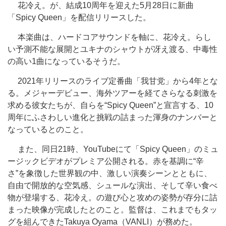
花冷え。が、結成10周年を迎えた5月28日に新曲
「Spicy Queen」を配信リリースした。
本楽曲は、ハードコアサウンドを軸に、花冷え。らし
い予測不能な展開とユキナのシャウトが冴え渡る、中毒性
の高い1曲になっているそうだ。
2021年リリースのライブ定番曲「我甘党」から4年とな
る。メジャーデビュー、海外ツアーを経てさらなる刺激を
求める彼女たちが、自らを“Spicy Queen”と宣言する、10
周年にふさわしい進化と挑戦の詰まった渾身のナンバーと
なっているとのこと。
また、同日21時、YouTubeにて「Spicy Queen」のミュ
ージックビデオがプレミア公開される。赤を基調に“辛
さ”を象徴した世界観の中、激しい演奏シーンとともに、
自由で開放的な空気感、シュールな演出、そして辛い食べ
物が登場する、花冷え。の遊び心と攻めの姿勢が存分に詰
まった映像が完成したとのこと。監督は、これまでもタッ
グを組んできたTakuya Oyama（VANLI）が務めた。