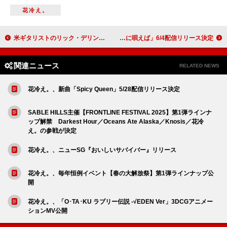
花冷え。
米ギタリストのリック・デリンジャーが77歳で死去、「Rock and Roll, Hoochie Koo」などを作曲
宮世琉弥、新曲「雨に唄えば」6/4配信リリース決定
関連ニュース
RELATED NEWS
花冷え。、新曲「Spicy Queen」5/28配信リリース決定
SABLE HILLS主催【FRONTLINE FESTIVAL 2025】第1弾ラインナ
ップ解禁 Darkest Hour／Oceans Ate Alaska／Knosis／花冷
え。の参戦が決定
花冷え。、ニューSG『おいしいサバイバー』リリース
花冷え。、毎年恒例イベント【春の大解放祭】第1弾ラインナップ公
開
花冷え。、「O･TA･KU ラブリー伝説 -√EDEN Ver」3DCGアニメー
ションMV公開