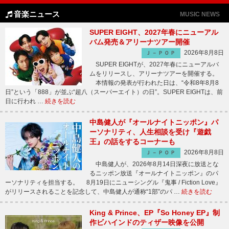
音楽ニュース
MUSIC NEWS
SUPER EIGHT、2027年春にニューアル
バム発売＆アリーナツアー開催
2026年8月8日
Ｊ－ＰＯＰ
SUPER EIGHTが、2027年春にニューアルバ
ムをリリースし、アリーナツアーを開催する。
本情報の発表が行われた日は、“令和8年8月8
日”という「888」が並ぶ“超八（スーパーエイト）の日”。SUPER EIGHTは、前
日に行われ …
続きを読む
中島健人が『オールナイトニッポン』パ
ーソナリティ、人生相談を受け『遊戯
王』の話をするコーナーも
2026年8月8日
Ｊ－ＰＯＰ
中島健人が、2026年8月14日深夜に放送とな
るニッポン放送『オールナイトニッポン』のパ
ーソナリティを担当する。 8月19日にニューシングル『鬼事 / Fiction Love』
がリリースされることを記念して、中島健人が通称“1部”のパ …
続きを読む
King & Prince、EP『So Honey EP』制
作ビハインドのティザー映像を公開