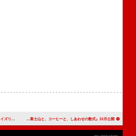
t』リリース決定も
豆原一成（JO1）×市毛良枝がW主演、映画『富士山と、コーヒーと、しあわせの数式』10月公開