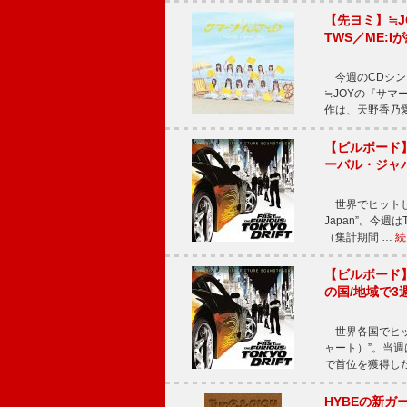
【先ヨミ】≒
TWS／ME:I
今週のCDシング
≒JOYの『サマ
作は、天野香乃
【ビルボード】TE
ーバル・ジャ
世界でヒットしている
Japan”。今週はT
（集計期間 …
続
【ビルボード】TE
の国/地域で3
世界各国でヒット
ャート）”。当週はTE
で首位を獲得し
HYBEの新ガ