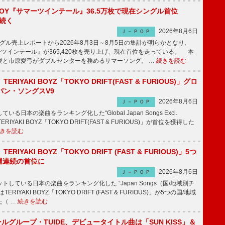
JOY『サマーツインテール』36.5万枚で現在シングル首位
が続く
2026年8月6日
Ｊ－ＰＯＰ
ル売上レポートから2026年8月3日～8月5日の集計が明らかとなり、
ーツインテール』が365,420枚を売り上げ、現在首位を走っている。 本
愛と市原愛弓がダブルセンターを務めるサマーソング。 …
続きを読む
RIYAKI BOYZ「TOKYO DRIFT(FAST & FURIOUS)」グロ
パン・ソングスV9
2026年8月6日
Ｊ－ＰＯＰ
日本の楽曲をランキング化した“Global Japan Songs Excl.
ERIYAKI BOYZ「TOKYO DRIFT(FAST & FURIOUS)」が首位を獲得した
きを読む
RIYAKI BOYZ「TOKYO DRIFT (FAST & FURIOUS)」5つ
週連続の首位に
2026年8月6日
Ｊ－ＰＯＰ
している日本の楽曲をランキング化した “Japan Songs（国/地域別チ
RIYAKI BOYZ「TOKYO DRIFT (FAST & FURIOUS)」が5つの国/地域
た（ …
続きを読む
ールグループ・TUIDE、デビュータイトル曲は「SUN KISS」＆