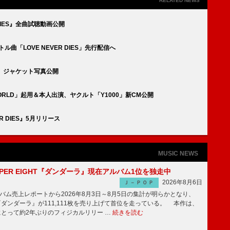
RELATED NEWS
R DIES』全曲試聴動画公開
ル曲「LOVE NEVER DIES」先行配信へ
IES』ジャケット写真公開
 WORLD」起用＆本人出演、ヤクルト「Y1000」新CM公開
R DIES』5月リリース
MUSIC NEWS
PER EIGHT『ダンダーラ』現在アルバム1位を独走中
2026年8月6日
Ｊ－ＰＯＰ
ム売上レポートから2026年8月3日～8月5日の集計が明らかとなり、
GHT『ダンダーラ』が111,111枚を売り上げて首位を走っている。 本作は、
HTにとって約2年ぶりのフィジカルリリー …
続きを読む