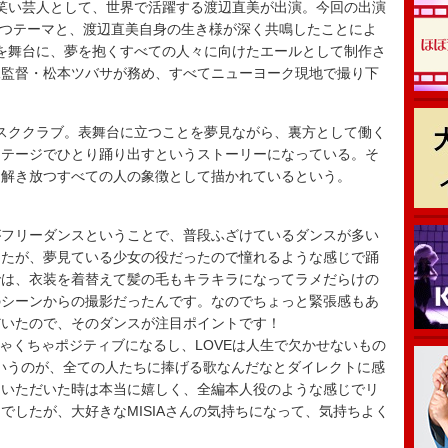
笑い芸人として、世界で活躍する渡辺直美が出演。今回の出演
楽曲が持つテーマと、渡辺直美自身の生き様が深く共鳴したことによ
を舞台に、夢を抱くすべての人々に向けたエールとして制作さ
像監督・松本ツバサが務め、すべてニューヨーク現地で撮り下
スククラブ。表舞台に立つことを夢見ながら、裏方として働く
ステージでひとり踊り出すというストーリーになっている。そ
を解き放つすべての人の象徴として描かれているという。
がフリーダンスということで、普段ふざけているダンスが多い
したが、夢見ている少女の役だったので憧れるような感じで踊
では、衣装を着替えて髪の毛もキラキラになってラメだらけの
のシーンからの撮影だったんです。なのでちょっと緊張感もあ
だいたので、そのダンスが注目ポイントです！
て、めちゃくちゃポジティブになるし、LOVEは人生で欠かせないもの
”というのが、全ての人たちに捧げる歌なんだなとダイレクトに感
をいただいた時は本当に嬉しく、全編本人役のような感じでリ
でしたが、大好きなMISIAさんの気持ちになって、気持ちよく