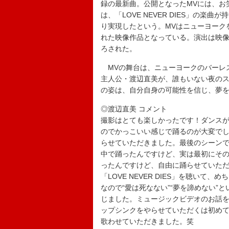
録の最新曲。公開となったMVには、お
は、「LOVE NEVER DIES」の
り実現したという。MVはニューヨーク
れた映像作品となっている。演出は映
ろされた。
MVの舞台は、ニューヨークのバーレ
主人公・渡辺直美が、誰もいない夜の
の姿は、自分自身の可能性を信じ、夢
◎渡辺直美 コメント
撮影はとても楽しかったです！ダンス
のでかっこいい感じで踊るのが大変で
らせていただきました。最後のシーン
中で踊ったんですけど、実は最初にそ
ったんですけど、自由に踊らせていた
「LOVE NEVER DIES」を聴い
なので“愛は死なない”“夢を諦めない
じました。ミュージックビデオのお話
ップシンクをやらせていただくは初めて
歌わせていただきました。笑