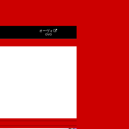
オーヴォ
OVO