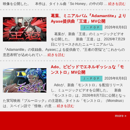
映像を公開した。 本作は、タイトル曲「So Honey」の中の印 …
続きを読む
葛葉、ミニアルバム『Adamantite』より
Ayase提供曲「王道」MV公開
2026年8月8日
Ｊ－ＰＯＰ
葛葉が、新曲「王道」のミュージックビデオ
を公開した。 新曲「王道」は、2026年7月29
日にリリースされたニューミニアルバム
『Adamantite』の収録曲。Ayaseによる提供曲で、“王者の苦悩”と“これからの
意思表明”が込められてい …
続きを読む
Ado、ビビッドでエネルギッシュな「モ
ンストロ」MV公開
2026年8月8日
Ｊ－ＰＯＰ
Adoが、新曲「モンストロ」を配信リリース
し、ミュージックビデオを公開した。 新曲
「モンストロ」は、2026年8月7日に公開となっ
た実写映画『ブルーロック』の主題歌。タイトル「モンストロ」（Monstruo）
は、スペイン語で「怪物」の意 …
続きを読む
more »