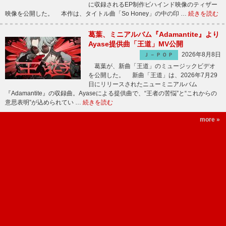
に収録されるEP制作ビハインド映像のティザー
映像を公開した。 本作は、タイトル曲「So Honey」の中の印 …
続きを読む
葛葉、ミニアルバム『Adamantite』より
Ayase提供曲「王道」MV公開
2026年8月8日
Ｊ－ＰＯＰ
葛葉が、新曲「王道」のミュージックビデオ
を公開した。 新曲「王道」は、2026年7月29
日にリリースされたニューミニアルバム
『Adamantite』の収録曲。Ayaseによる提供曲で、“王者の苦悩”と“これからの
意思表明”が込められてい …
続きを読む
more »