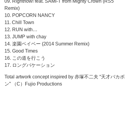
09. Rightnow! feat. SAMI-T from Mighty Crown (RS5
Remix)
10. POPCORN NANCY
11. Chill Town
12. RUN with…
13. JUMP with chay
14. 楽園ベイベー (2014 Summer Remix)
15. Good Times
16. この道を行こう
17. ロングバケーション
Total artwork concept inspired by 赤塚不二夫 “天才バカボ
ン” （C）Fujio Productions