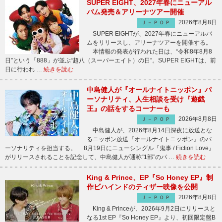
SUPER EIGHT、2027年春にニューアル
バム発売＆アリーナツアー開催
2026年8月8日
Ｊ－ＰＯＰ
SUPER EIGHTが、2027年春にニューアルバ
ムをリリースし、アリーナツアーを開催する。
本情報の発表が行われた日は、“令和8年8月8
日”という「888」が並ぶ“超八（スーパーエイト）の日”。SUPER EIGHTは、前
日に行われ …
続きを読む
中島健人が『オールナイトニッポン』パ
ーソナリティ、人生相談を受け『遊戯
王』の話をするコーナーも
2026年8月8日
Ｊ－ＰＯＰ
中島健人が、2026年8月14日深夜に放送とな
るニッポン放送『オールナイトニッポン』のパ
ーソナリティを担当する。 8月19日にニューシングル『鬼事 / Fiction Love』
がリリースされることを記念して、中島健人が通称“1部”のパ …
続きを読む
King & Prince、EP『So Honey EP』制
作ビハインドのティザー映像を公開
2026年8月8日
Ｊ－ＰＯＰ
King & Princeが、2026年9月2日にリリースと
なる1st EP『So Honey EP』より、初回限定盤B