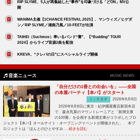
RIP SLYME、5人が再集結した“事件”を印象づける「どON」MV公
開
WANIMA主催【1CHANCE FESTIVAL 2025】、マンウィズ／ヒゲダ
ン／RIP SLYME／湘南乃風／10-FEETが出演
TAIHEI（Suchmos）率いるバンド“賽”、【“Budding” TOUR
2024】からライブ音源2曲を配信
KREVA、“クレバの日”にスペシャルライブ開催
音楽ニュース
MUSIC NEWS
「自分だけの1冊との出会いを」――全国
の本屋パーティ【本パ】がスタート
2026年8月9日
Ｊ－ＰＯＰ
2026年8月8日に東京・紀伊國屋書店新宿本店
で、森永乳業のマウントレーニアと「新潮文庫
の100冊」を企画する新潮文庫がコラボしたプロ
ジェクト【本パ】オールナイト・オープニングイベントが開催された。 本プ
ロジェクトは「ほんとのひとやすみ …
続きを読む