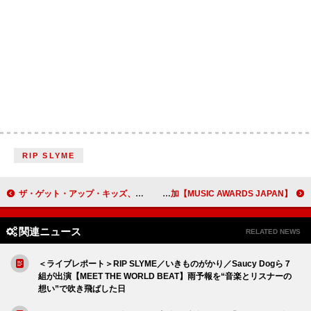
RIP SLYME
ザ・ゲット・アップ・キッズ、名盤完全再現ジャパン・ツアーに追加公演決定
【MUSIC AWARDS JAPAN】最優秀賞受賞曲の国内再生数が31％増加 パフォーマンス曲は49％増加
関連ニュース
RELATED NEWS
＜ライブレポート＞RIP SLYME／いきものがかり／Saucy Dogら７
組が出演【MEET THE WORLD BEAT】雨予報を“音楽とリスナーの
想い”で吹き飛ばした日