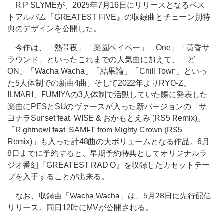
RIP SLYMEが、2025年7月16日にリリースとなるベス
トアルバム『GREATEST FIVE』の収録曲とチェーン別特
典のデザインを公開した。
今作は、「熱帯夜」「楽園ベイベー」「One」「黄昏サ
ラウンド」といったこれまでの人気曲に加えて、「ど
ON」「Wacha Wacha」「結果論」「Chill Town」といっ
た5人体制での新曲4曲、そして2022年よりRYO-Z、
ILMARI、FUMIYAの3人体制で活動していた際に発表した
楽曲にPESとSUのヴァースが入った新バージョンの「サ
ヨナラSunset feat. WISE & おかもとえみ (RS5 Remix)」
「Rightnow! feat. SAMI-T from Mighty Crown (RS5
Remix)」も入った計48曲の大ボリュームとなる作品。6月
8日までに予約すると、早期予約特典としてオリジナルラ
ジオ番組『GREATEST RADIO』を収録したカセットテー
プを入手することが出来る。
なお、収録曲「Wacha Wacha」は、5月28日に先行配信
リリース。同日12時にMVが公開される。