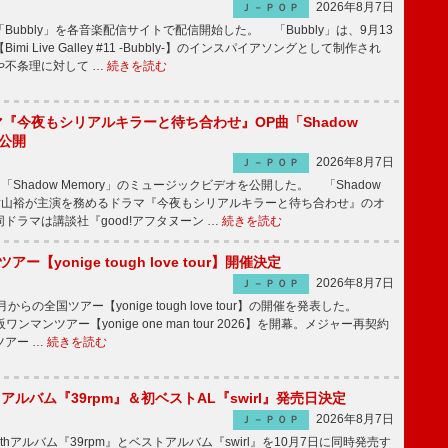
2026年8月7日
Ｊ－ＰＯＰ
Bubbly」を各音楽配信サイトで配信開始した。 「Bubbly」は、9月13
mi Live Galley #11 -Bubbly-】のインスパイアソングとして制作され
や不条理に対して …
続きを読む
ラマ『今夜もシリアルキラーと待ち合わせ』OP曲「Shadow
V公開
2026年8月7日
Ｊ－ＰＯＰ
「Shadow Memory」のミュージックビデオを公開した。 「Shadow
、横山裕が主演を務めるドラマ『今夜もシリアルキラーと待ち合わせ』のオ
ドラマは講談社『good!アフタヌーン …
続きを読む
ツアー【yonige tough love tour】開催決定
2026年8月7日
Ｊ－ＰＯＰ
月からの全国ツアー【yonige tough love tour】の開催を発表した。
阪ワンマンツアー【yonige one man tour 2026】を開幕。メジャー再契約
ツアー …
続きを読む
hアルバム『39rpm』＆初ベストAL『swirl』発売日決定
2026年8月7日
Ｊ－ＰＯＰ
hアルバム『39rpm』とベストアルバム『swirl』を10月7日に同時発売す