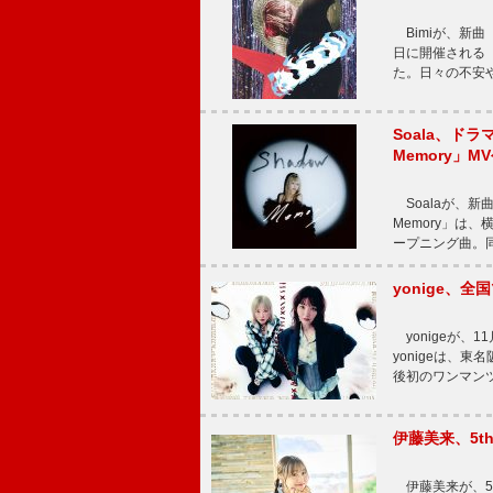
Bimiが、新曲「
日に開催される【Bi
た。日々の不安
Soala、ド
Memory」M
Soalaが、新曲
Memory」は
ープニング曲。同
yonige、全国
yonigeが、11
yonigeは、東名
後初のワンマン
伊藤美来、5t
伊藤美来が、5t