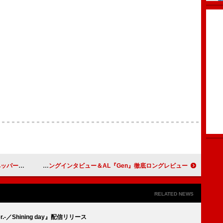
4リリース
星野源、『ROCKIN’ON JAPAN』表紙巻頭に登場 ロングインタビュー＆AL『Gen』徹底ロングレビュー
RELATED NEWS
ver.-／Shining day』配信リリース