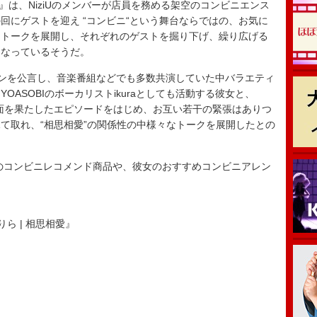
tore』は、NiziUのメンバーが店員を務める架空のコンビニエンス
回にゲストを迎え “コンビニ“という舞台ならではの、お気に
るトークを展開し、それぞれのゲストを掘り下げ、繰り広げる
となっているそうだ。
ァンを公言し、音楽番組などでも多数共演していた中バラエティ
ASOBIのボーカリストikuraとしても活動する彼女と、
初対面を果たしたエピソードをはじめ、お互い若干の緊張はありつ
て取れ、“相思相愛”の関係性の中様々なトークを展開したとの
コンビニレコメンド商品や、彼女のおすすめコンビニアレン
1 幾田りら | 相思相愛』