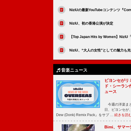
NiziUの最新YouTubeコンテンツ『Convi
NiziU、初の香港公演が決定
【Top Japan Hits by Women】N
NiziU、“大人の女性”としての魅力も光る
音楽ニュース
ビヨンセがリ
ド・シーラン
ュース
今週の洋楽まと
日、ビヨンセが、先
Dew (Donk) Remix Pack』をサプ …
続きを読
Bimi、サマ