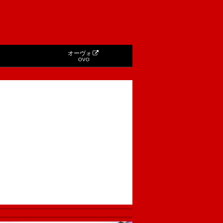
オーヴォ
OVO