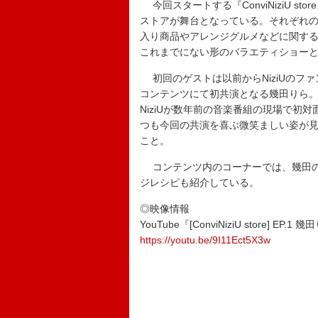
今回スタートする『ConviNiziU s
ストアが舞台となっている。それぞれの
入り商品やアレンジグルメなどに関す
これまでにない形のバラエティショー
初回のゲストは以前からNiziUのフ
コンテンツにて初共演となる幾田りら。YO
NiziUが数年前の音楽番組の現場で
つも今回の共演を喜ぶ微笑ましい姿が見
こと。
コンテンツ内のコーナーでは、幾田の
ジレシピも紹介している。
◎映像情報
YouTube『[ConviNiziU store] EP.
https://youtu.be/9I11Ect5X3w