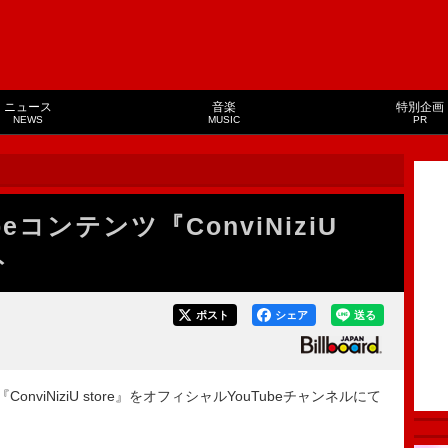
ニュース
音楽
特別企画
NEWS
MUSIC
PR
beコンテンツ『ConviNiziU
ト
ポスト
シェア
送る
onviNiziU store』をオフィシャルYouTubeチャンネルにて