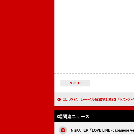
NiziU
ゴホウビ、レーベル移籍第1弾SG『ピンクペッパークランブル』6/
関連ニュース
NiziU、EP『LOVE LINE -Japanese 