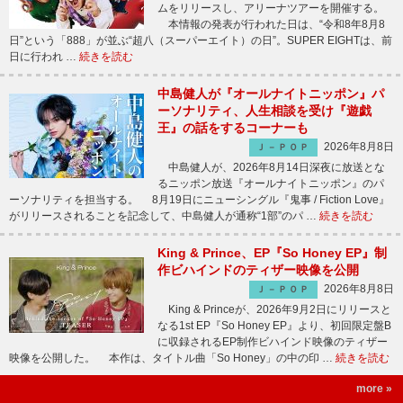
ムをリリースし、アリーナツアーを開催する。
本情報の発表が行われた日は、“令和8年8月8
日”という「888」が並ぶ“超八（スーパーエイト）の日”。SUPER EIGHTは、前
日に行われ …
続きを読む
中島健人が『オールナイトニッポン』パ
ーソナリティ、人生相談を受け『遊戯
王』の話をするコーナーも
2026年8月8日
Ｊ－ＰＯＰ
中島健人が、2026年8月14日深夜に放送とな
るニッポン放送『オールナイトニッポン』のパ
ーソナリティを担当する。 8月19日にニューシングル『鬼事 / Fiction Love』
がリリースされることを記念して、中島健人が通称“1部”のパ …
続きを読む
King & Prince、EP『So Honey EP』制
作ビハインドのティザー映像を公開
2026年8月8日
Ｊ－ＰＯＰ
King & Princeが、2026年9月2日にリリースと
なる1st EP『So Honey EP』より、初回限定盤B
に収録されるEP制作ビハインド映像のティザー
映像を公開した。 本作は、タイトル曲「So Honey」の中の印 …
続きを読む
more »