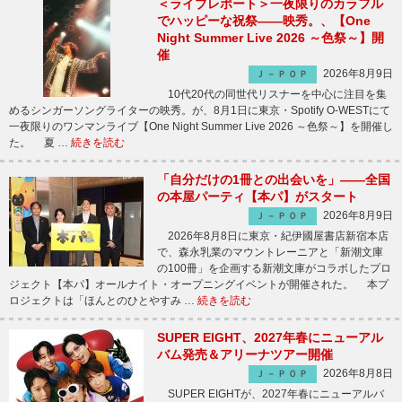
＜ライブレポート＞一夜限りのカラフル
でハッピーな祝祭――映秀。、【One
Night Summer Live 2026 ～色祭～】開
催
2026年8月9日
Ｊ－ＰＯＰ
10代20代の同世代リスナーを中心に注目を集
めるシンガーソングライターの映秀。が、8月1日に東京・Spotify O-WESTにて
一夜限りのワンマンライブ【One Night Summer Live 2026 ～色祭～】を開催し
た。 夏 …
続きを読む
「自分だけの1冊との出会いを」――全国
の本屋パーティ【本パ】がスタート
2026年8月9日
Ｊ－ＰＯＰ
2026年8月8日に東京・紀伊國屋書店新宿本店
で、森永乳業のマウントレーニアと「新潮文庫
の100冊」を企画する新潮文庫がコラボしたプロ
ジェクト【本パ】オールナイト・オープニングイベントが開催された。 本プ
ロジェクトは「ほんとのひとやすみ …
続きを読む
SUPER EIGHT、2027年春にニューアル
バム発売＆アリーナツアー開催
2026年8月8日
Ｊ－ＰＯＰ
SUPER EIGHTが、2027年春にニューアルバ