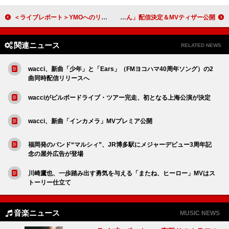
＜ライブレポート＞YMOへのリスペクトと愛が溢れる一夜限りの特別公演、日本の音楽シーンに与えた影響を再認識
FRUITS ZIPPER、デビュー3周年記念ソング「さん」配信決定＆MVティザー公開
関連ニュース
RELATED NEWS
wacci、新曲「少年」と「Ears」（FMヨコハマ40周年ソング）の2
曲同時配信リリースへ
wacciがビルボードライブ・ツアー完走、初となる上海公演が決定
wacci、新曲「インカメラ」MVプレミア公開
福岡発のバンド“マルシィ”、JR博多駅にメジャーデビュー3周年記
念の屋外広告が登場
川崎鷹也、一歩踏み出す勇気を与える「またね、ヒーロー」MVはス
トーリー仕立て
音楽ニュース
MUSIC NEWS