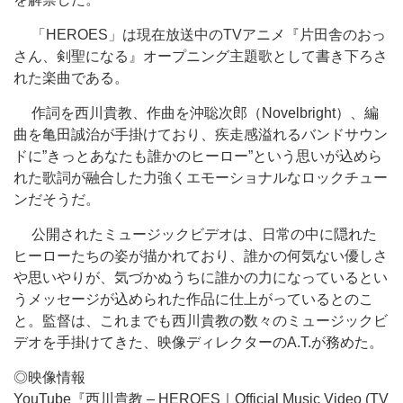
「HEROES」は現在放送中のTVアニメ『片田舎のおっ
さん、剣聖になる』オープニング主題歌として書き下ろさ
れた楽曲である。
作詞を西川貴教、作曲を沖聡次郎（Novelbright）、編
曲を亀田誠治が手掛けており、疾走感溢れるバンドサウン
ドに”きっとあなたも誰かのヒーロー”という思いが込めら
れた歌詞が融合した力強くエモーショナルなロックチュー
ンだそうだ。
公開されたミュージックビデオは、日常の中に隠れた
ヒーローたちの姿が描かれており、誰かの何気ない優しさ
や思いやりが、気づかぬうちに誰かの力になっているとい
うメッセージが込められた作品に仕上がっているとのこ
と。監督は、これまでも西川貴教の数々のミュージックビ
デオを手掛けてきた、映像ディレクターのA.T.が務めた。
◎映像情報
YouTube『西川貴教 – HEROES｜Official Music Video (TV