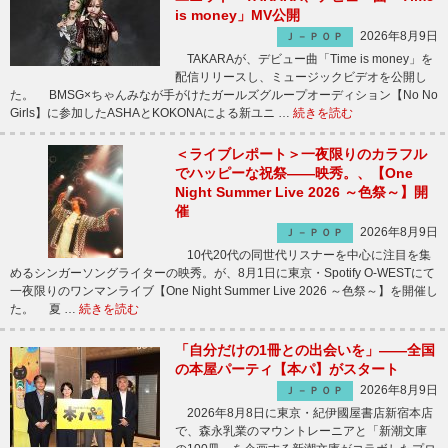
is money」MV公開
2026年8月9日
Ｊ－ＰＯＰ
TAKARAが、デビュー曲「Time is money」を
配信リリースし、ミュージックビデオを公開し
た。 BMSG×ちゃんみなが手がけたガールズグループオーディション【No No
Girls】に参加したASHAとKOKONAによる新ユニ …
続きを読む
＜ライブレポート＞一夜限りのカラフル
でハッピーな祝祭――映秀。、【One
Night Summer Live 2026 ～色祭～】開
催
2026年8月9日
Ｊ－ＰＯＰ
10代20代の同世代リスナーを中心に注目を集
めるシンガーソングライターの映秀。が、8月1日に東京・Spotify O-WESTにて
一夜限りのワンマンライブ【One Night Summer Live 2026 ～色祭～】を開催し
た。 夏 …
続きを読む
「自分だけの1冊との出会いを」――全国
の本屋パーティ【本パ】がスタート
2026年8月9日
Ｊ－ＰＯＰ
2026年8月8日に東京・紀伊國屋書店新宿本店
で、森永乳業のマウントレーニアと「新潮文庫