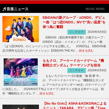
音楽ニュース
MUSIC NEWS
EBiDANの新グループ・iiONDO、デビュ
ー曲「はつ恋ONDO」MVで“良い温度”を
保つ為に奮闘
2026年8月9日
Ｊ－ＰＯＰ
EBiDAN（恵比寿学園男子部）の新グループ・
iiONDO（読み：イイオンド）が、デビュー曲
「はつ恋ONDO」のミュージックビデオを公開した。 iiONDOは、EBiDAN発
足15周年を記念したオーディション【EBiDAN THE AU …
続きを読む
ももクロ、アーケードカードゲーム『機
動戦士ガンダム』テーマソングを担当
2026年8月9日
Ｊ－ＰＯＰ
ももいろクローバーZの新曲「無 我 夢 中」
が、アーケードカードゲーム『機動戦士ガンダ
ム アーセナルコマンダー ver.β』のテーマソング
に決定した。 2026年8月下旬よりオープンβテストが始まる本ゲームは、前
作『機動戦士ガンダム ア …
続きを読む
【No No Girls】ASHA＆KOKONAによる
ユニット・TAKARA、デビュー曲「Time