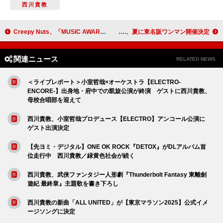
西川貴教
Creepy Nuts、「MUSIC AWARDS JAPAN」で最優秀国内ヒップホップ/ラップアーティスト賞に
w.o.d.、夏に東名阪ワンマン開催決定
関連ニュース
RELATED NEWS
＜ライブレポート＞小室哲哉×オーケストラ【ELECTRO-
ENCORE-】出身地・府中での凱旋公演が終演 ゲストに西川貴教、
母校合唱部を迎えて
西川貴教、小室哲哉プロデュース【ELECTRO】アンコール公演に
ゲスト出演決定
【先ヨミ・デジタル】ONE OK ROCK『DETOX』がDLアルバム首
位走行中 西川貴教／緑黄色社会が続く
西川貴教、武侠ファンタジー人形劇『Thunderbolt Fantasy 東離劍
遊紀 最終章』主題歌を書き下ろし
西川貴教の新曲「ALL UNITED」が【東京マラソン2025】公式イメ
ージソングに決定