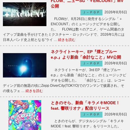
FLOW、ニューSG「＋ENCOUNT」MV
公開
2026年8月6日
Ｊ－ＰＯＰ
FLOWが、8月26日に発売するシングル「＋
ENCOUNT」のミュージックビデオを公開し
た。 FLOWは数々のアニメ、ゲーム関連のタ
イアップ楽曲を手がけてきたミクスチャー・ロックバンドで、2026年1月には
日本人バンド史上初となる“ライ …
続きを読む
ネクライトーキー、EP『煙とブルー
e.p.』より新曲「余計なこと」MV公開
2026年8月6日
Ｊ－ＰＯＰ
ネクライトーキーが、3rd EP『煙とブルー
e.p.』から新曲「余計なこと」のミュージックビ
デオを公開した。 「余計なこと」は、レコー
ディング前の無題の頃にZepp DiverCity(TOKYO)でのワンマンで披露され、そ
の後もフェ …
続きを読む
ときのそら、新曲「キラメキMODE！
feat. 響咲リオナ」配信リリース
2026年8月6日
Ｊ－ＰＯＰ
ときのそらが、デジタルシングル「キラメキ
MODE！feat. 響咲リオナ」をリリースした。