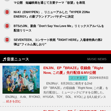
マ公開 短編映画を通じて主要テーマ「欲望」を表現
NI-KI（ENHYPEN）、リニューアルした『HYPER ZONe
ENERGY』の新ブランドアンバサダーに決定
BTSのJIN、新曲「Don't Say You Love Me」リミックスアルバムを
配信リリース
SEVENTEEN、コンサート映画『RIGHT HERE』入場者特典の第2
弾は“フィルム風しおり”
音楽ニュース
MUSIC NEWS
ENJIN、EP『BRAZE』収録曲「Right
Now, この夏」先行配信＆MV公開
2026年8月6日
Ｊ－ＰＯＰ
ENJINが、8月26日に発売する2nd
EP『BRAZE』の収録曲「Right Now, この夏」を
先行配信し、ミュージックビデオを公開した。
ENJINは、A.rik、RYONO、HYUGA、TOY、SOL、KYOによる6人組ダンス
…
続きを読む