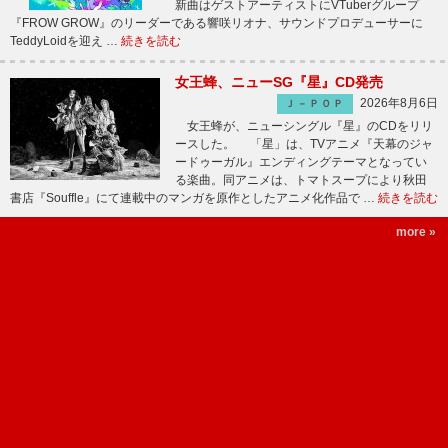
新曲はゲストアーティストにVTuberグループ
『FROW GROW』のリーダーである響咲リオナ、サウンドプロデューサーに
TeddyLoidを迎え …
続きを読む
女王蜂、ニューSG『星』CD発売
2026年8月6日
Ｊ－ＰＯＰ
女王蜂が、ニューシングル『星』のCDをリリ
ースした。 「星」は、TVアニメ『天幕のジャ
ードゥーガル』エンディングテーマとなってい
る楽曲。同アニメは、トマトスープにより秋田
書店『Souffle』にて連載中のマンガを原作としたアニメ化作品で …
続きを読む
more »