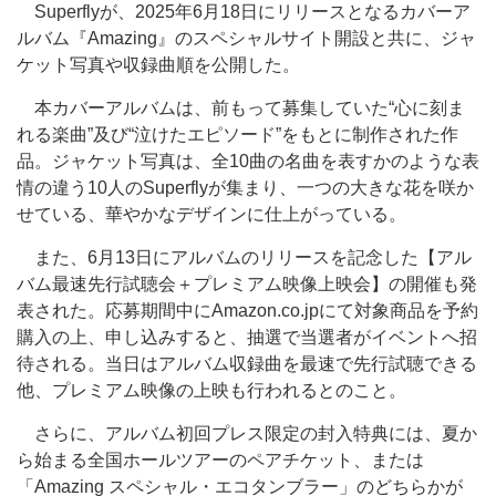
Superflyが、2025年6月18日にリリースとなるカバーア
ルバム『Amazing』のスペシャルサイト開設と共に、ジャ
ケット写真や収録曲順を公開した。
本カバーアルバムは、前もって募集していた“心に刻ま
れる楽曲”及び“泣けたエピソード”をもとに制作された作
品。ジャケット写真は、全10曲の名曲を表すかのような表
情の違う10人のSuperflyが集まり、一つの大きな花を咲か
せている、華やかなデザインに仕上がっている。
また、6月13日にアルバムのリリースを記念した【アル
バム最速先行試聴会＋プレミアム映像上映会】の開催も発
表された。応募期間中にAmazon.co.jpにて対象商品を予約
購入の上、申し込みすると、抽選で当選者がイベントへ招
待される。当日はアルバム収録曲を最速で先行試聴できる
他、プレミアム映像の上映も行われるとのこと。
さらに、アルバム初回プレス限定の封入特典には、夏か
ら始まる全国ホールツアーのペアチケット、または
「Amazing スペシャル・エコタンブラー」のどちらかが