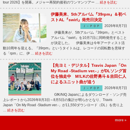
tour 2026】を開幕。メジャー再契約後初のワンマンツアー …
続きを読む
伊藤美来、5thアルバム『39rpm』＆初ベ
ストAL『swirl』発売日決定
2026年8月7日
Ｊ－ＰＯＰ
伊藤美来が、5thアルバム『39rpm』とベスト
アルバム『swirl』を10月7日に同時発売すること
が決定した。 伊藤美来は今年アーティスト活
動10周年を迎える。『39rpm』というタイトルは、レコードの回転数を意味す
る「rpm」に、伊 …
続きを読む
【先ヨミ・デジタル】Travis Japan「On
My Road -Stadium ver.-」がDLソング首
位を独走中 M!LKの佐野勇斗＆吉田仁人
によるユニット曲が追う
2026年8月7日
Ｊ－ＰＯＰ
GfK/NIQ Japanによるダウンロード・ソング売
上レポートから2026年8月3日～8月5日の集計が明らかとなり、Travis
Japan「On My Road -Stadium ver.-」が11,550ダウンロード（DL）を売り上
…
続きを読む
more »