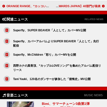
ORANGE RANGE、“カッコいい×お茶目”のギャップで魅せる「マジで世界変えちゃう5秒前」MV公開
ミセス／Creepy Nuts／羊文学ら受賞、【MUSIC AWARDS JAPAN】40部門が発表
関連ニュース
RELATED NEWS
Superfly、SUPER BEAVER「人として」カバーMV公開
Superfly、カバーアルバムよりSUPER BEAVER「人として」先行
配信
Superfly、Mr.Children「彩り」カバーMVを公開
西野カナの真骨頂、“カップルLOVEソング”を集めたアルバム配信リ
リース
Tani Yuuki、120名のダンサーが参加した「後悔史」MV公開
音楽ニュース
MUSIC NEWS
Bimi、サマーチューン3曲第1弾