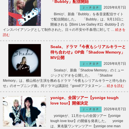
「Bubbly」配信開始
2026年8月7日
Ｊ－ＰＯＰ
Bimiが、新曲「Bubbly」を各音楽配信サイト
で配信開始した。 「Bubbly」は、9月13日に
開催される【Bimi Live Galley #11 -Bubbly-】の
インスパイアソングとして制作された。日々の不安や不条理に対して …
続きを
読む
Soala、ドラマ『今夜もシリアルキラーと
待ち合わせ』OP曲「Shadow Memory」
MV公開
2026年8月7日
Ｊ－ＰＯＰ
Soalaが、新曲「Shadow Memory」のミュー
ジックビデオを公開した。 「Shadow
Memory」は、横山裕が主演を務めるドラマ『今夜もシリアルキラーと待ち合わ
せ』のオープニング曲。同ドラマは講談社『good!アフタヌーン …
続きを読む
yonige、全国ツアー【yonige tough
love tour】開催決定
2026年8月7日
Ｊ－ＰＯＰ
yonigeが、11月からの全国ツアー【yonige
tough love tour】の開催を発表した。 yonige
は、東名阪ワンマンツアー【yonige one man