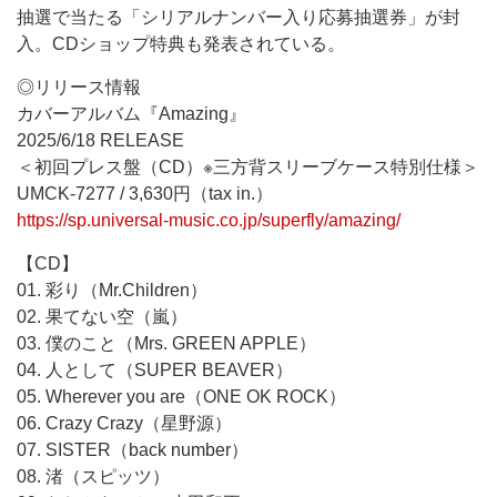
抽選で当たる「シリアルナンバー入り応募抽選券」が封
入。CDショップ特典も発表されている。
◎リリース情報
カバーアルバム『Amazing』
2025/6/18 RELEASE
＜初回プレス盤（CD）※三方背スリーブケース特別仕様＞
UMCK-7277 / 3,630円（tax in.）
https://sp.universal-music.co.jp/superfly/amazing/
【CD】
01. 彩り（Mr.Children）
02. 果てない空（嵐）
03. 僕のこと（Mrs. GREEN APPLE）
04. 人として（SUPER BEAVER）
05. Wherever you are（ONE OK ROCK）
06. Crazy Crazy（星野源）
07. SISTER（back number）
08. 渚（スピッツ）