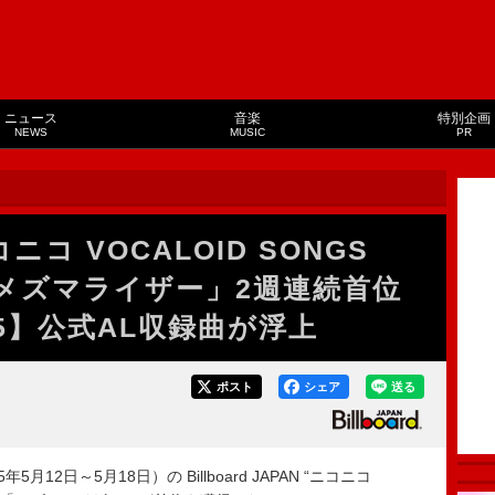
ニュース
音楽
特別企画
NEWS
MUSIC
PR
コ VOCALOID SONGS
「メズマライザー」2週連続首位
5】公式AL収録曲が浮上
ポスト
シェア
送る
月12日～5月18日）の Billboard JAPAN “ニコニコ