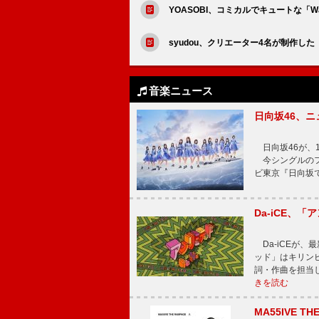
YOASOBI、コミカルでキュートな「Wat
syudou、クリエーター4名が制作し
音楽ニュース
日向坂46、
日向坂46が、1
今シングルのフ
ビ東京『日向坂
Da-iCE、
Da-iCEが
ッド」はキリン
詞・作曲を担当
きを読む
MA55IVE TH