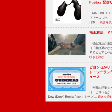
Fujita」配
MA55IVE THE 
リリースした。 本
日本 …
続きを読
福山雅治、ド
福山雅治が主題
（「君は夏のな
界でピュアな作
続きを読む
ビヨンセがリ
ド・シーラン
ュース
今週の洋楽まと
日、ビヨンセが、先
Dew (Donk) Remix Pack』をサプ …
続きを読