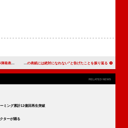
5組の出演が決定
ジャスティン・ビーバー、妻ヘイリーとの過去の喧嘩で“ヴォーグの表紙には絶対になれない”と告げたことを振り返る
RELATED NEWS
リーミング累計12億回再生突破
ラクターが踊る