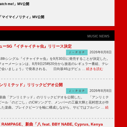
ch me!」MV公開
た「マイマイノリティ」MV公開
MUSIC NEWS
ニューSG『イチャイチャ虫』リリース決定
2026年8月8日
Ｊ－ＰＯＰ
8thシングル『イチャイチャ虫』を9月30日に発売することが決定した。
ォーメーションは、8月9日25時20分から放送のレギュラー番組、テレ
で会いましょう』で発表される。 日向坂46はデビュ …
続きを読む
「アンリミテッド」リリックビデオ公開
2026年8月8日
Ｊ－ＰＯＰ
、最新曲「アンリミテッド」のリリックビデオを公開した。 「アンリミテ
ビール「のどごし」のCMソングで、メンバーの工藤大輝と花村想太が作
した楽曲。ブレイクビーツを軸に構成しながら、サビではフルバン …
続
E RAMPAGE、新曲「八 feat. BBY NABE, Cyprus, Kenya