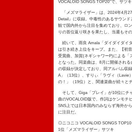
VOCALOID SONGS TOP20”で
「メズマライザー」は、2024年4月27日
Detail』に収録。中毒性のあるサウ
観で国内外から注目を集めており、ロン
りの首位返り咲きを果たし、当週もそ
続いて、雨良 Amala「ダイダイダイダ
は引き続き上位をキープ。また、【初音
受賞曲、加賀(ネギシャワーP)による
となった。同楽曲は、8月に開催される企
の収録が決定しており、同アルバム収録
A」（13位）、すりぃ「ラヴィ（Lavi
の！」（19位）と、関連楽曲が続々と
そして、Giga「プレイ」が10位にチャー
曲のVOCALOID版で、作詞はケンモ
SNS上では日本国内のみならず海外か
に注目だ。
◎ニコニコ VOCALOID SONGS TOP10
1位「メズマライザー」サツキ