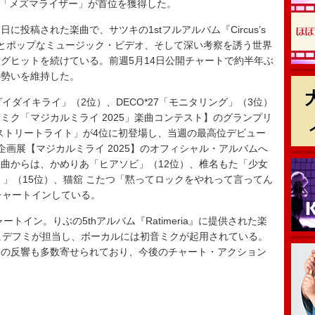
、サツキ「メズマライザー」が首位を獲得した。
に投稿された楽曲で、サツキの1stフルアルバム『Circus’s
ンドとポップなミュージック・ビデオ、そして深い考察を誘う世界
グヒットを続けている。前週5月14日公開チャートで約半年ぶ
の勢いを維持した。
イダイキライ」（2位）、DECO*27「モニタリング」（3位）
ミク「マジカルミライ 2025」楽曲コンテスト】のグランプリ
「ストリートライト」が4位に初登場し、当週の最高位デビュー
画展【マジカルミライ 2025】のオフィシャル・アルバムへ
曲からは、かめりあ「ヒアソビ」（12位）、椎名もた「少女
e）」（15位）、猫舘 こたつ「黙ってロックをやれって言ってん
チャートインしている。
トイン。りぶの5thアルバム『Ratimeria』に提供された楽
チヒデフミが担当し、ボーカルには初音ミクが起用されている。
らの反響も多数寄せられており、今後のチャート・アクション