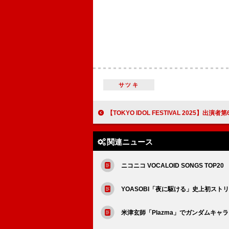
サツキ
【TOKYO IDOL FESTIVAL 2025】出演者第6弾発表 ハロー！プロジェクトから
関連ニュース
ニコニコ VOCALOID SONGS TOP20
YOASOBI「夜に駆ける」史上初スト
米津玄師「Plazma」でガンダムキャ