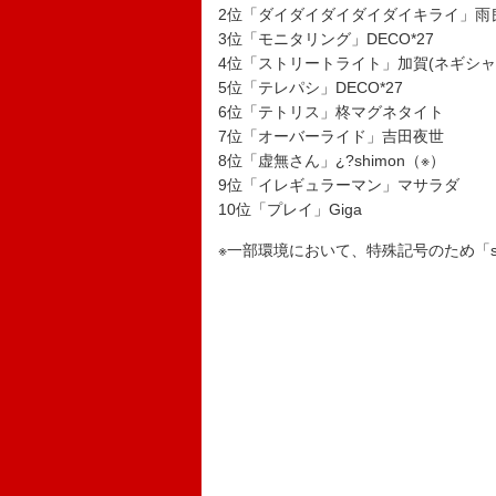
2位「ダイダイダイダイダイキライ」雨良 
3位「モニタリング」DECO*27
4位「ストリートライト」加賀(ネギシャ
5位「テレパシ」DECO*27
6位「テトリス」柊マグネタイト
7位「オーバーライド」吉田夜世
8位「虚無さん」¿?shimon（※）
9位「イレギュラーマン」マサラダ
10位「プレイ」Giga
※一部環境において、特殊記号のため「s