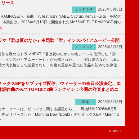
信リリース
2026年8月8日
Ｊ－ＰＯＰ
RAMPAGEが、新曲「八 feat. BBY NABE, Cyprus, Kenya Fujita」を配信
楽曲は、2026年6月10日に開催されたMA55IVE THE RAMPAGE初の
む
ラマ『君は夏のなか』主題歌「蛍」インスパイアムービー公開
2026年8月8日
Ｊ－ＰＯＰ
歌を務めるドラマNEXT『君は夏のなか』の名シーンを使用した「蛍
か」インスパイアムービー）」が公開された。 『君は夏のなか』はBL
品の代表格として話題となり、何度も重版を重ねた作品を初めて映像化 …
ミックスEPをサプライズ配信、ウィーザーの来日公演決定、エ
作詞作曲のみでTOP10に2曲ランクイン：今週の洋楽まとめニ
2026年8月8日
洋楽
めニュースは、ビヨンセに関する話題から。 現地時間2026年8月5
日リリースした「Morning Dew (Donk)」のリミックスEP『Morning
む
more »