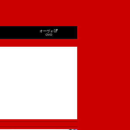
オーヴォ
OVO