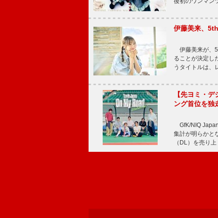
後初のワンマン
伊藤美来、5t
伊藤美来が、5t
ることが決定した
うタイトルは、レ
【先ヨミ・デジタル
ング首位を独
GfK/NIQ J
集計が明らかとなり、T
（DL）を売り上