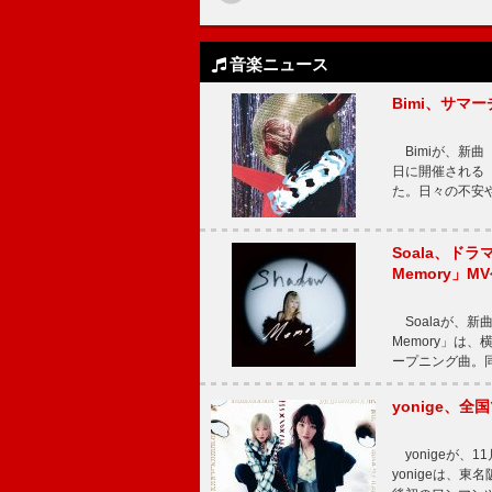
音楽ニュース
Bimi、サマ
Bimiが、新曲「
日に開催される【Bi
た。日々の不安
Soala、ド
Memory」M
Soalaが、新曲
Memory」は
ープニング曲。同
yonige、全国
yonigeが、11
yonigeは、東名