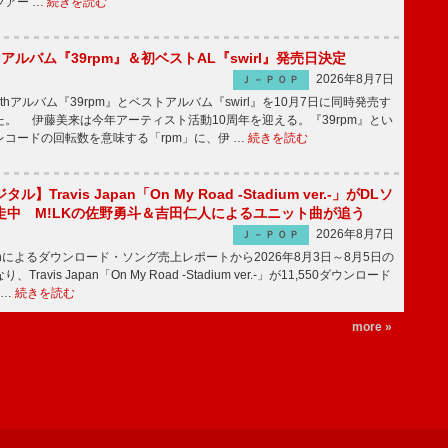
ツアー …
続きを読む
hアルバム『39rpm』＆初ベストAL『swirl』発売日決定
2026年8月7日
Ｊ－ＰＯＰ
hアルバム『39rpm』とベストアルバム『swirl』を10月7日に同時発売す
。 伊藤美来は今年アーティスト活動10周年を迎える。『39rpm』とい
コードの回転数を意味する「rpm」に、伊 …
続きを読む
】Travis Japan「On My Road -Stadium ver.-」がDLソ
走中 M!LKの佐野勇斗＆吉田仁人によるユニット曲が追う
2026年8月7日
Ｊ－ＰＯＰ
apanによるダウンロード・ソング売上レポートから2026年8月3日～8月5日の
ravis Japan「On My Road -Stadium ver.-」が11,550ダウンロード
 …
続きを読む
more »