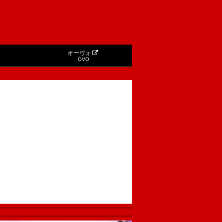
オーヴォ
OVO