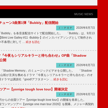
MUSIC NEWS
ーチューン3曲第1弾「Bubbly」配信開始
2026年8月7日
Ｊ－ＰＯＰ
Bubbly」を各音楽配信サイトで配信開始した。 「Bubbly」は、9月13
mi Live Galley #11 -Bubbly-】のインスパイアソングとして制作され
や不条理に対して …
続きを読む
ラマ『今夜もシリアルキラーと待ち合わせ』OP曲「Shadow
V公開
2026年8月7日
Ｊ－ＰＯＰ
「Shadow Memory」のミュージックビデオを公開した。 「Shadow
、横山裕が主演を務めるドラマ『今夜もシリアルキラーと待ち合わせ』のオ
ドラマは講談社『good!アフタヌーン …
続きを読む
ツアー【yonige tough love tour】開催決定
2026年8月7日
Ｊ－ＰＯＰ
月からの全国ツアー【yonige tough love tour】の開催を発表した。
阪ワンマンツアー【yonige one man tour 2026】を開幕。メジャー再契約