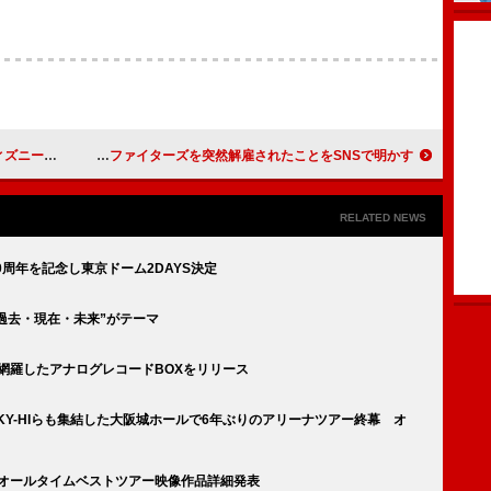
リリック・ビデオ解禁
ジョシュ・フリーズ、フー・ファイターズを突然解雇されたことをSNSで明かす
RELATED NEWS
20周年を記念し東京ドーム2DAYS決定
Vは“過去・現在・未来”がテーマ
ムを網羅したアナログレコードBOXをリリース
YDEやSKY-HIらも集結した大阪城ホールで6年ぶりのアリーナツアー終幕 オ
20周年オールタイムベストツアー映像作品詳細発表