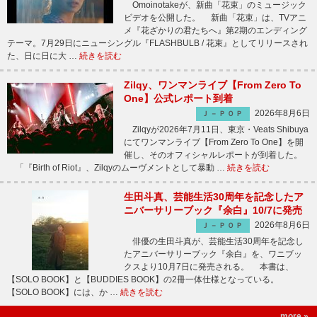
Omoinotakeが、新曲「花束」のミュージック
ビデオを公開した。 新曲「花束」は、TVアニ
メ『花ざかりの君たちへ』第2期のエンディング
テーマ。7月29日にニューシングル『FLASHBULB / 花束』としてリリースされ
た、日に日に大 …
続きを読む
Zilqy、ワンマンライブ【From Zero To
One】公式レポート到着
2026年8月6日
Ｊ－ＰＯＰ
Zilqyが2026年7月11日、東京・Veats Shibuya
にてワンマンライブ【From Zero To One】を開
催し、そのオフィシャルレポートが到着した。
「『Birth of Riot』、Zilqyのムーヴメントとして暴動 …
続きを読む
生田斗真、芸能生活30周年を記念したア
ニバーサリーブック『余白』10/7に発売
2026年8月6日
Ｊ－ＰＯＰ
俳優の生田斗真が、芸能生活30周年を記念し
たアニバーサリーブック『余白』を、ワニブッ
クスより10月7日に発売される。 本書は、
【SOLO BOOK】と【BUDDIES BOOK】の2冊一体仕様となっている。
【SOLO BOOK】には、か …
続きを読む
more »