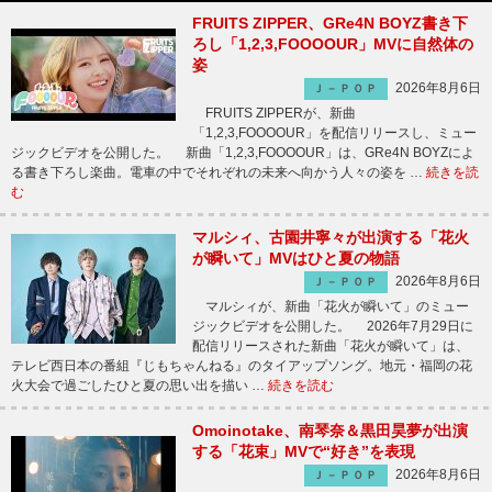
FRUITS ZIPPER、GRe4N BOYZ書き下
ろし「1,2,3,FOOOOUR」MVに自然体の
姿
2026年8月6日
Ｊ－ＰＯＰ
FRUITS ZIPPERが、新曲
「1,2,3,FOOOOUR」を配信リリースし、ミュー
ジックビデオを公開した。 新曲「1,2,3,FOOOOUR」は、GRe4N BOYZによ
る書き下ろし楽曲。電車の中でそれぞれの未来へ向かう人々の姿を …
続きを読
む
マルシィ、古園井寧々が出演する「花火
が瞬いて」MVはひと夏の物語
2026年8月6日
Ｊ－ＰＯＰ
マルシィが、新曲「花火が瞬いて」のミュー
ジックビデオを公開した。 2026年7月29日に
配信リリースされた新曲「花火が瞬いて」は、
テレビ西日本の番組『じもちゃんねる』のタイアップソング。地元・福岡の花
火大会で過ごしたひと夏の思い出を描い …
続きを読む
Omoinotake、南琴奈＆黒田昊夢が出演
する「花束」MVで“好き”を表現
2026年8月6日
Ｊ－ＰＯＰ