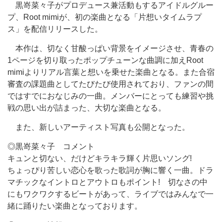
黒嵜菜々子がプロデュース兼活動もするアイドルグルー
プ、Root mimiが、初の楽曲となる「片想いタイムラプ
ス」を配信リリースした。
本作は、切なく甘酸っぱい背景をイメージさせ、青春の
1ページを切り取ったポップチューンな曲調に加えRoot
mimiよりリアル言葉と想いを乗せた楽曲となる。また合宿
審査の課題曲としてたびたび使用されており、ファンの間
ではすでにおなじみの一曲。メンバーにとっても練習や挑
戦の思い出が詰まった、大切な楽曲となる。
また、新しいアーティスト写真も公開となった。
◎黒嵜菜々子 コメント
キュンと切ない、だけどキラキラ輝く片思いソング!
ちょっぴり苦しい恋心を歌った歌詞が胸に響く一曲。ドラ
マチックなイントロとアウトロもポイント! 切なさの中
にもワクワクするビートがあって、ライブではみんなで一
緒に踊りたい楽曲となっております。