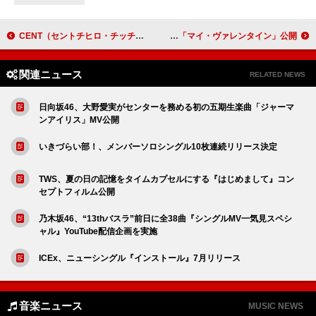
CENT（セントチヒロ・チッチ）、“らぶ”がテーマのメジャー1stミニAL『らぶあるばむ』8月発売
バーブラ・ストライサンド、ポール・マッカートニーと共演した「マイ・ヴァレンタイン」公開
関連ニュース
RELATED NEWS
日向坂46、大野愛実がセンターを務める初の五期生楽曲「ジャーマ
ンアイリス」MV公開
いきづらい部！、メンバーソロシングル10枚連続リリース決定
TWS、夏の日の記憶をタイムカプセルにする『はじめまして』コン
セプトフィルム公開
乃木坂46、“13thバスラ”前日に全38曲『シングルMV一気見スペシ
ャル』YouTube配信企画を実施
ICEx、ニューシングル『インストール』7月リリース
音楽ニュース
MUSIC NEWS