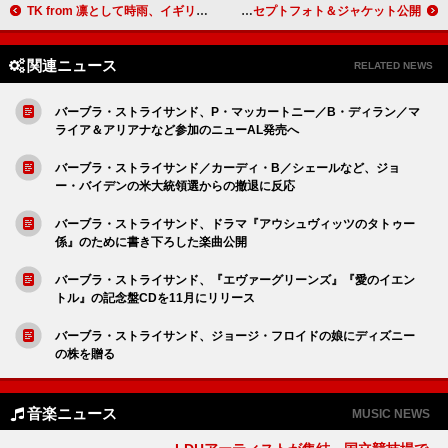
TK from 凛として時雨、イギリス＆アイスランドの映像を交えた「orbit」MVプレミア公開へ
LE SSERAFIM、温かい雰囲気の『DIFFERENT』グループコンセプトフォト＆ジャケット公開
関連ニュース
RELATED NEWS
バーブラ・ストライサンド、P・マッカートニー／B・ディラン／マ
ライア＆アリアナなど参加のニューAL発売へ
バーブラ・ストライサンド／カーディ・B／シェールなど、ジョ
ー・バイデンの米大統領選からの撤退に反応
バーブラ・ストライサンド、ドラマ『アウシュヴィッツのタトゥー
係』のために書き下ろした楽曲公開
バーブラ・ストライサンド、『エヴァーグリーンズ』『愛のイエン
トル』の記念盤CDを11月にリリース
バーブラ・ストライサンド、ジョージ・フロイドの娘にディズニー
の株を贈る
音楽ニュース
MUSIC NEWS