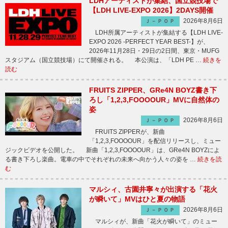
LDHアーティストが集結、国立競技場で
【LDH LIVE-EXPO 2026】2DAYS開催
2026年8月6日
Ｊ－ＰＯＰ
LDH所属アーティストが集結する【LDH LIVE-
EXPO 2026 -PERFECT YEAR BEST-】が、
2026年11月28日・29日の2日間、東京・MUFG
スタジアム（国立競技場）にて開催される。 本公演は、「LDH PE …
続きを
読む
FRUITS ZIPPER、GRe4N BOYZ書き下
ろし「1,2,3,FOOOOUR」MVに自然体の
姿
2026年8月6日
Ｊ－ＰＯＰ
FRUITS ZIPPERが、新曲
「1,2,3,FOOOOUR」を配信リリースし、ミュー
ジックビデオを公開した。 新曲「1,2,3,FOOOOUR」は、GRe4N BOYZによ
る書き下ろし楽曲。電車の中でそれぞれの未来へ向かう人々の姿を …
続きを読
む
マルシィ、古園井寧々が出演する「花火
が瞬いて」MVはひと夏の物語
2026年8月6日
Ｊ－ＰＯＰ
マルシィが、新曲「花火が瞬いて」のミュー