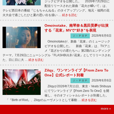
ジックビデオを公開した。 2026年7月29日に
配信リリースされた新曲「花火が瞬いて」は、
テレビ西日本の番組『じもちゃんねる』のタイアップソング。地元・福岡の花
火大会で過ごしたひと夏の思い出を描い …
続きを読む
Omoinotake、南琴奈＆黒田昊夢が出演
する「花束」MVで“好き”を表現
2026年8月6日
Ｊ－ＰＯＰ
Omoinotakeが、新曲「花束」のミュージック
ビデオを公開した。 新曲「花束」は、TVアニ
メ『花ざかりの君たちへ』第2期のエンディング
テーマ。7月29日にニューシングル『FLASHBULB / 花束』としてリリースされ
た、日に日に大 …
続きを読む
Zilqy、ワンマンライブ【From Zero To
One】公式レポート到着
2026年8月6日
Ｊ－ＰＯＰ
Zilqyが2026年7月11日、東京・Veats Shibuya
にてワンマンライブ【From Zero To One】を開
催し、そのオフィシャルレポートが到着した。
「『Birth of Riot』、Zilqyのムーヴメントとして暴動 …
続きを読む
more »