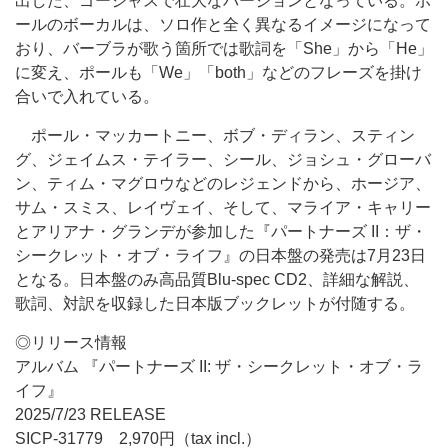
出した、ゴージャスで壮大なバージョンとなっている。ポ
ールのボーカルは、ソロ作と全く異なるイメージになって
おり、バーブラが歌う箇所では歌詞を「She」から「He」
に変え、ポールも「We」「both」などのフレーズを掛け
合いで入れている。
ポール・マッカートニー、ボブ・ディラン、スティン
グ、ジェイムス・テイラー、シール、ジョシュ・グローバ
ン、ティム・マグロウなどのレジェンドから、ホージア、
サム・スミス、レイヴェイ、そして、マライア・キャリー
とアリアナ・グランデが参加した『パートナーズ II：ザ・
シークレット・オブ・ライフ』の日本盤の発売は7月23日
となる。日本盤のみ高品質Blu-spec CD2、詳細な解説、
歌詞、対訳を収録した日本版ブックレットが付随する。
◎リリース情報
アルバム 『パートナーズ II: ザ・シークレット・オブ・ラ
イフ』
2025/7/23 RELEASE
SICP-31779 2,970円（tax incl.）