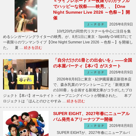
＜ライブレポート＞一夜限りのカラフル
でハッピーな祝祭――映秀。、【One
Night Summer Live 2026 ～色祭～】開
催
2026年8月9日
Ｊ－ＰＯＰ
10代20代の同世代リスナーを中心に注目を集
めるシンガーソングライターの映秀。が、8月1日に東京・Spotify O-WESTにて
一夜限りのワンマンライブ【One Night Summer Live 2026 ～色祭～】を開催し
た。 夏 …
続きを読む
「自分だけの1冊との出会いを」――全国
の本屋パーティ【本パ】がスタート
2026年8月9日
Ｊ－ＰＯＰ
2026年8月8日に東京・紀伊國屋書店新宿本店
で、森永乳業のマウントレーニアと「新潮文庫
の100冊」を企画する新潮文庫がコラボしたプロ
ジェクト【本パ】オールナイト・オープニングイベントが開催された。 本プ
ロジェクトは「ほんとのひとやすみ …
続きを読む
SUPER EIGHT、2027年春にニューアル
バム発売＆アリーナツアー開催
2026年8月8日
Ｊ－ＰＯＰ
SUPER EIGHTが、2027年春にニューアルバ