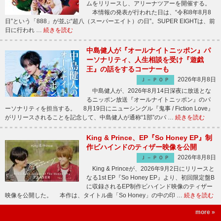
ムをリリースし、アリーナツアーを開催する。
本情報の発表が行われた日は、“令和8年8月8
日”という「888」が並ぶ“超八（スーパーエイト）の日”。SUPER EIGHTは、前
日に行われ …
続きを読む
中島健人が『オールナイトニッポン』パ
ーソナリティ、人生相談を受け『遊戯
王』の話をするコーナーも
2026年8月8日
Ｊ－ＰＯＰ
中島健人が、2026年8月14日深夜に放送とな
るニッポン放送『オールナイトニッポン』のパ
ーソナリティを担当する。 8月19日にニューシングル『鬼事 / Fiction Love』
がリリースされることを記念して、中島健人が通称“1部”のパ …
続きを読む
King & Prince、EP『So Honey EP』制
作ビハインドのティザー映像を公開
2026年8月8日
Ｊ－ＰＯＰ
King & Princeが、2026年9月2日にリリースと
なる1st EP『So Honey EP』より、初回限定盤B
に収録されるEP制作ビハインド映像のティザー
映像を公開した。 本作は、タイトル曲「So Honey」の中の印 …
続きを読む
more »