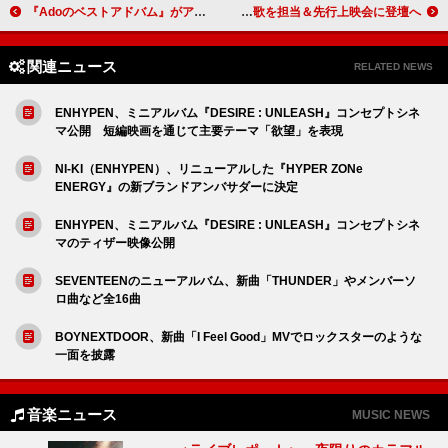
『Adoのベストアドバム』がアナログ化、ORIHARAが新たにジャケット描き下ろし
DXTEEN、アニメ『フェルマーの料理』ED主題歌を担当＆先行上映会に登壇へ
関連ニュース
RELATED NEWS
ENHYPEN、ミニアルバム『DESIRE : UNLEASH』コンセプトシネ
マ公開 短編映画を通じて主要テーマ「欲望」を表現
NI-KI（ENHYPEN）、リニューアルした『HYPER ZONe
ENERGY』の新ブランドアンバサダーに決定
ENHYPEN、ミニアルバム『DESIRE : UNLEASH』コンセプトシネ
マのティザー映像公開
SEVENTEENのニューアルバム、新曲「THUNDER」やメンバーソ
ロ曲など全16曲
BOYNEXTDOOR、新曲「I Feel Good」MVでロックスターのような
一面を披露
音楽ニュース
MUSIC NEWS