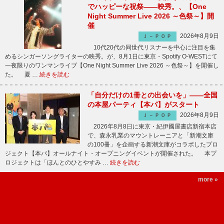
でハッピーな祝祭――映秀。、【One
Night Summer Live 2026 ～色祭～】開
催
2026年8月9日
Ｊ－ＰＯＰ
10代20代の同世代リスナーを中心に注目を集
めるシンガーソングライターの映秀。が、8月1日に東京・Spotify O-WESTにて
一夜限りのワンマンライブ【One Night Summer Live 2026 ～色祭～】を開催し
た。 夏 …
続きを読む
「自分だけの1冊との出会いを」――全国
の本屋パーティ【本パ】がスタート
2026年8月9日
Ｊ－ＰＯＰ
2026年8月8日に東京・紀伊國屋書店新宿本店
で、森永乳業のマウントレーニアと「新潮文庫
の100冊」を企画する新潮文庫がコラボしたプロ
ジェクト【本パ】オールナイト・オープニングイベントが開催された。 本プ
ロジェクトは「ほんとのひとやすみ …
続きを読む
more »