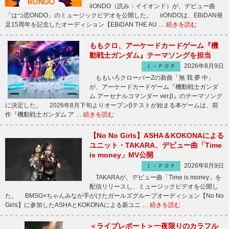
iiONDO（読み：イイオンド）が、デビュー曲
「はつ恋ONDO」のミュージックビデオを公開した。 iiONDOは、EBiDAN発
足15周年を記念したオーディション【EBiDAN THE AU …
続きを読む
ももクロ、アーケードカードゲーム『機
動戦士ガンダム』テーマソングを担当
2026年8月9日
Ｊ－ＰＯＰ
ももいろクローバーZの新曲「無 我 夢 中」
が、アーケードカードゲーム『機動戦士ガンダ
ム アーセナルコマンダー ver.β』のテーマソング
に決定した。 2026年8月下旬よりオープンβテストが始まる本ゲームは、前
作『機動戦士ガンダム ア …
続きを読む
【No No Girls】ASHA＆KOKONAによる
ユニット・TAKARA、デビュー曲「Time
is money」MV公開
2026年8月9日
Ｊ－ＰＯＰ
TAKARAが、デビュー曲「Time is money」を
配信リリースし、ミュージックビデオを公開し
た。 BMSG×ちゃんみなが手がけたガールズグループオーディション【No No
Girls】に参加したASHAとKOKONAによる新ユニ …
続きを読む
＜ライブレポート＞一夜限りのカラフル