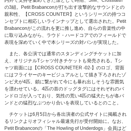
内外で支持を集めてきた凛として時雨、SiM、Crossfaith
の3組。Petit Brabanconが打ち出す攻撃的なサウンドとの
親和性、【CROSS COUNTER】というシリーズの持つコ
ンセプトに相応しいラインナップとして選出された。Petit
Brabanconがこの流れを更に推し進め、自らの音楽性の中
に取り込みながら、ラウド・ハードコアでのフィールドで
表現を深めていく中で本シリーズの対バンが実現した。
また、各公演では通常のスタンディングチケットに加
え、オリジナルTシャツ付きチケットも発売される。Tシ
ャツ前面には【CROSS COUNETER -02-】のロゴ、背面
にはフライヤーのキービジュアルとして描き下ろされたゾ
ンビ犬が4匹、鎖に繋がれて今にも暴れ出しそうな雰囲気
を漂わせている。4匹の首のドッグタグにはそれぞれのバ
ンドロゴが入っており、気性の荒い4匹の猛犬たちが各バ
ンドとの猛烈なぶつかり合いを表現しているとのこと。
チケットは6月5日から各出演者の公式サイトに掲載され
るリンクよりオフィシャル最速先行が受付開始に。なお、
Petit Brabanconの「The Howling of Underdogs」会員はど