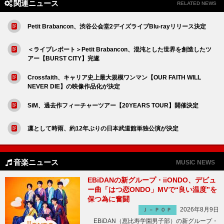
関連ニュース
RELATED NEWS
Petit Brabancon、渋谷公会堂2デイズライブBlu-rayリリース決定
＜ライブレポート＞Petit Brabancon、混沌とした世界を創造したツ
アー【BURST CITY】完遂
Crossfaith、キャリア史上最大規模ワンマン【OUR FAITH WILL
NEVER DIE】の映像作品化が決定
SiM、過去作フィーチャーツアー【20YEARS TOUR】開催決定
凛として時雨、約12年ぶりの日本武道館単独公演が決定
音楽ニュース
MUSIC NEWS
EBiDANの新グループ・iiONDO、デビュ
ー曲「はつ恋ONDO」MVで“良い温度”を
保つ為に奮闘
2026年8月9日
Ｊ－ＰＯＰ
EBiDAN（恵比寿学園男子部）の新グループ・