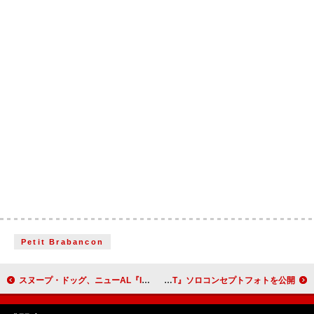
Petit Brabancon
スヌープ・ドッグ、ニューAL『Iz It a Crime?』をリリース ファレル／セクシー・レッドら参加
LE SSERAFIM、自然な魅力を放つ『DIFFERENT』ソロコンセプトフォトを公開