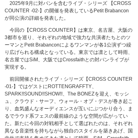
2025年9月に対バンを含むライブ・シリーズ 【CROSS
COUNTER -02-】の開催を発表しているPetit Brabancon
が同公演の詳細を発表した。
今回の【CROSS COUNTER】は東京、名古屋、大阪の
3都市を巡り、それぞれの地域で強力な共演者たちとのツ
ーマンとPetit Brabanconによるワンマンが各1公演ずつ繰
り広げられる構成となっている。東京では凛として時雨、
名古屋ではSiM、大阪ではCrossfaithとの対バンライブが
実現する。
前回開催されたライブ・シリーズ【CROSS COUNTER
-01-】ではゲストにROTTENGRAFFTY、
SPARK!!SOUND!!SHOW!!、The BONEZを迎え、モッシ
ュ、クラウド・サーフ、ウォール・オブ・デスが巻き起こ
り、血気盛んなオーディエンスが互いにぶつかり合う、ま
るでラウド系フェスの最前線のような空間が広がってい
た。新たに今回の対戦相手として選ばれたのは、それぞれ
異なる音楽性を持ちながら独自のスタイルを築きあげ、国