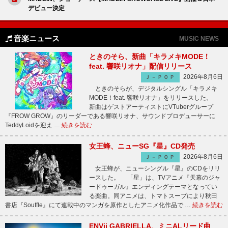
デビュー決定
音楽ニュース
MUSIC NEWS
ときのそら、新曲「キラメキMODE！
feat. 響咲リオナ」配信リリース
2026年8月6日
Ｊ－ＰＯＰ
ときのそらが、デジタルシングル「キラメキ
MODE！feat. 響咲リオナ」をリリースした。
新曲はゲストアーティストにVTuberグループ
『FROW GROW』のリーダーである響咲リオナ、サウンドプロデューサーに
TeddyLoidを迎え …
続きを読む
女王蜂、ニューSG『星』CD発売
2026年8月6日
Ｊ－ＰＯＰ
女王蜂が、ニューシングル『星』のCDをリリ
ースした。 「星」は、TVアニメ『天幕のジャ
ードゥーガル』エンディングテーマとなってい
る楽曲。同アニメは、トマトスープにより秋田
書店『Souffle』にて連載中のマンガを原作としたアニメ化作品で …
続きを読む
ENVii GABRIELLA、ミニALリード曲