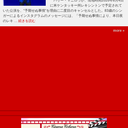
バリー・マニロウが、現地時間2026年8月4日
に米ケンタッキー州レキシントンで予定されて
いた公演を、“予期せぬ事情”を理由に二度目のキャンセルとした。83歳のシン
ガーによるインスタグラムのメッセージには、「予期せぬ事情により、本日夜
のレキ …
続きを読む
more »