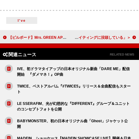
I've
【ビルボード】Mrs. GREEN APPLEが史上2組目となるトップ3を独占、KinKi Kidsは5曲チャートイン＜5/14修正＞
＜フジロック’25出演＞イングリッシュ・ティーチャー、【マーキュリー賞】受賞バンドが次の章について語る「現在ソングライティングに没頭している」
関連ニュース
RELATED NEWS
IVE、初ドラマタイアップの日本オリジナル新曲「DARE ME」配信
開始 『ダメマネ！』OP曲
TWICE、ベストアルバム『#TWICE5』リリース＆全曲配信もスター
ト
LE SSERAFIM、光が幻想的な『DIFFERENT』グループ＆ユニット
のコンセプトフォトを公開
BABYMONSTER、初の日本オリジナル曲「Ghost」ジャケット公
開
MADEIN、ショーケース【MADEIN SHOWCASE LIVE】開催＆日本