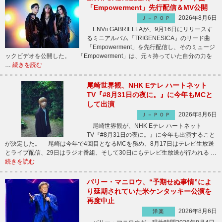
「Empowerment」先行配信＆MV公開
2026年8月6日
Ｊ－ＰＯＰ
ENVii GABRIELLAが、9月16日にリリースす
るミニアルバム『TRIGENESICA』のリード曲
「Empowerment」を先行配信し、そのミュージ
ックビデオを公開した。 「Empowerment」は、元々持っていた自分の力を
…
続きを読む
尾崎世界観、NHK Eテレ ハートネット
TV『#8月31日の夜に。』に今年もMCと
して出演
2026年8月6日
Ｊ－ＰＯＰ
尾崎世界観が、NHK Eテレ ハートネット
TV『#8月31日の夜に。』に今年も出演すること
が決定した。 尾崎は今年で4回目となるMCを務め、8月17日はテレビ生放送
とライブ配信、29日はラジオ番組、そして30日にもテレビ生放送が行われる …
続きを読む
バリー・マニロウ、“予期せぬ事情”によ
り延期されていた米ケンタッキー公演を
再度中止
2026年8月6日
洋楽