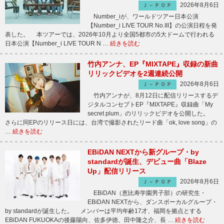
2026年8月6日
Ｊ－ＰＯＰ
Number_iが、ワールドツアー日本公演
【Number_i LIVE TOUR No.III】の公演日程を発
表した。 本ツアーでは、2026年10月より全国5都市の5大ドームで行われる
日本公演【Number_i LIVE TOUR N …
続きを読む
竹内アンナ、EP『MIXTAPE』収録の新曲
リリックビデオを2週連続公開
2026年8月6日
Ｊ－ＰＯＰ
竹内アンナが、8月12日に配信リリースするデ
ジタルコンセプトEP『MIXTAPE』収録曲「My
secret plum」のリリックビデオを公開した。
さらに同EPのリリース日には、台湾で撮影されたリード曲「ok, love song」の
…
続きを読む
EBiDAN NEXTから新グループ・by
standardが誕生、デビュー曲「Blaze
Up」配信リリース
2026年8月6日
Ｊ－ＰＯＰ
EBiDAN（恵比寿学園男子部）の研究生・
EBiDAN NEXTから、ダンスボーカルグループ・
by standardが誕生した。 メンバーは平均年齢17才、福岡を拠点とする
EBiDAN FUKUOKAの後藤陽向、佐多伊徳、田中隆之介、長 …
続きを読む