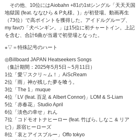
その他、10位にはAiobahn +81の1stシングル「天天天国
地獄国 (feat. ななひら & P丸様。)」が初登場。動画再生
（73位）で高ポイントを獲得した。アイドルグループ、
my favの「犬ペンギン。」は15位に初チャートイン。上記
を含む、合計6曲が当週で初登場となった。
※▽＝特殊記号のハート
◎Billboard JAPAN Heatseekers Songs
（集計期間：2025年5月5日～5月11日）
1位「愛▽スクリ～ム！」AiScReam
2位「雨」神が残した夢を喰う。
3位「The 1」muque
4位「LV (feat. 百足 & Albert Connor)」LOM & S-Liam
5位「赤春花」Studio April
6位「淡色の幸せ」れん
7位「コドモオトナヒーロー (feat. 竹ぱら, しなこ & リア
ピ)」原宿ヒーローズ
8位「哀とアイスブルー」Offo tokyo