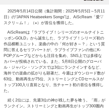
2025年5月14日公開（集計期間：2025年5月5日～5月11
日）の“JAPAN Heatseekers Songs”は、AiScReam「愛▽
スクリ～ム！」（※）が首位を獲得した。
AiScReamは『ラブライブ！シリーズのオールナイトニ
ッポンGOLD』から誕生した、ラブライブ！シリーズ初の
作品横断ユニット。楽曲の中の「何が好き～？」という質
問に答えるセリフパートが、ラブライブファンの他にK-
POPグループなどからも注目を集め、SNS上では多様な
カバーが投稿されている。また、5月8日公開のグローバ
ル・ジャパン・ソングスでは3位にランクインするなど、
海外での楽曲の拡がりも顕著だ。今週はダウンロード数が
63位、動画再生が75位、ストリーミングとCDセールスが
トップ100入り直前となり、当チャート初の首位を獲得し
た。
続く2位には、先週3位の神が残した夢を喰う。「雨」が
ランクイン。ストリーミングと動画再生がトップ300圏内