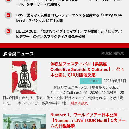
ール」をキーワードに紐解く
TWS、柔らかく洗練されたパフォーマンスを披露する「Lucky to be
loved」スペシャルビデオ公開
LIL LEAGUE、『CDTVライブ！ライブ！』でも披露した「ビビデバ
ビデブー」のダンスプラクティス映像を公開
音楽ニュース
MUSIC NEWS
体験型フェスティバル【集楽座
Collective Sounds & Cultures】、代々
木公園にて10月開催決定
2026年8月6日
Ｊ－ＰＯＰ
体験型フェスティバル【集楽座 Collective
Sounds & Cultures】が、2026年10月24日、25
日の2日間にわたり、東京・代々木公園 野外ステージで開催されることが決定
した。 本イベントは、職業や年齢、性 …
続きを読む
Number_i、ワールドツアー日本公演
【Number_i LIVE TOUR No.III】5大ドー
ムの日程解禁