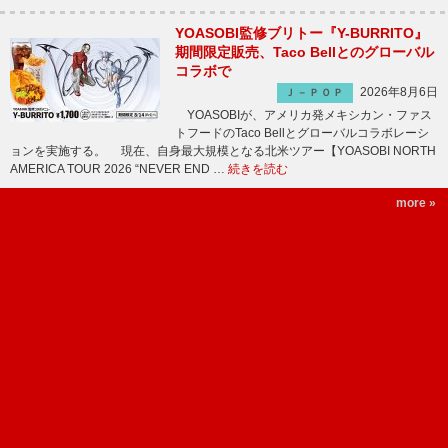
YOASOBI監修ブリトー『Y-BURRITO』
期間限定販売、Taco Bellとのグローバル
コラボで
2026年8月6日
Ｊ－ＰＯＰ
YOASOBIが、アメリカ発メキシカン・ファス
トフードのTaco Bellとグローバルコラボレーシ
ョンを実施する。 現在、自身最大規模となる北米ツアー【YOASOBI NORTH
AMERICA TOUR 2026 “NEVER END …
続きを読む
more »