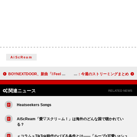
AiScReam
BOYNEXTDOOR、新曲「I Feel Good」MVでロックスターのような一面を披露
Mrs. GREEN APPLE「ロマンチシズム」「familie」キリバン突破：今週のストリーミングまとめ
関連ニュース
RELATED NEWS
Heatseekers Songs
AiScReam「愛▽スクリ～ム！」は海外のどんな国で聴かれてい
る？
＜コラム＞TikTok時代のバズる条件とは――「ループ×可愛い×シュ