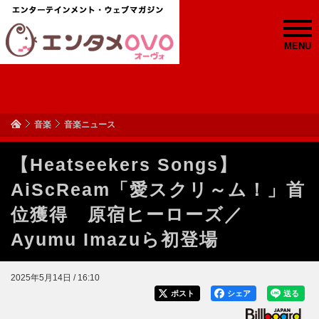
MENU
音楽
音楽ニュース
【Heatseekers Songs】
AiScReam「愛スクリ～ム！」首
位獲得 原宿ヒーローズ／
Ayumu Imazuら初登場
2025年5月14日 / 16:10
ポスト
シェア
送る