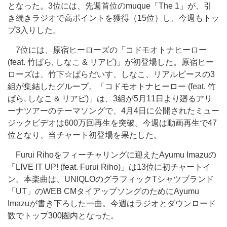
となった。3位には、先週首位のmuque「The 1」が、引
き続きラジオで高ポイントを獲得（15位）し、今週もトッ
プ3入りした。
7位には、原宿ヒーローズの「コドモオトナヒーロー
(feat. 竹ぱら, しなこ & リアピ)」が初登場した。原宿ヒー
ローズは、竹下☆ぱらだいす、しなこ、リアルピースの3
組が集結したグループ。「コドモオトナヒーロー (feat. 竹
ぱら, しなこ & リアピ)」は、3組が5月11日より廻るアリ
ーナツアーのテーマソングで、4月4日に公開されたミュー
ジックビデオは600万回再生を突破。今週は動画再生で47
位となり、当チャート初登場を果たした。
Furui Rihoをフィーチャリングに迎えたAyumu Imazuの
「LIVE IT UP! (feat. Furui Riho)」は13位に初チャートイ
ン。本楽曲は、UNIQLOのグラフィックTシャツブランド
「UT」のWEB CMタイアップソングのためにAyumu
Imazuが書き下ろした一曲。今週はラジオとダウンロード
数でトップ300圏内となった。