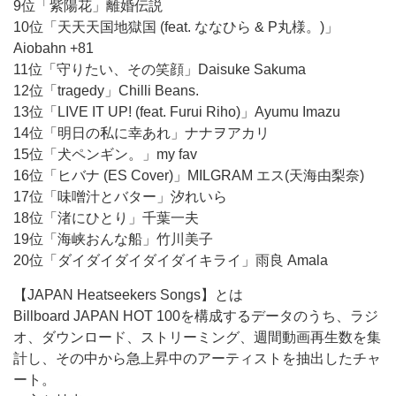
9位「紫陽花」離婚伝説
10位「天天天国地獄国 (feat. ななひら & P丸様。)」
Aiobahn +81
11位「守りたい、その笑顔」Daisuke Sakuma
12位「tragedy」Chilli Beans.
13位「LIVE IT UP! (feat. Furui Riho)」Ayumu Imazu
14位「明日の私に幸あれ」ナナヲアカリ
15位「犬ペンギン。」my fav
16位「ヒバナ (ES Cover)」MILGRAM エス(天海由梨奈)
17位「味噌汁とバター」汐れいら
18位「渚にひとり」千葉一夫
19位「海峡おんな船」竹川美子
20位「ダイダイダイダイダイキライ」雨良 Amala
【JAPAN Heatseekers Songs】とは
Billboard JAPAN HOT 100を構成するデータのうち、ラジ
オ、ダウンロード、ストリーミング、週間動画再生数を集
計し、その中から急上昇中のアーティストを抽出したチャ
ート。