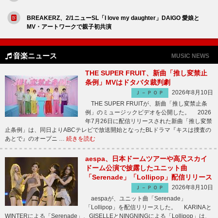
BREAKERZ、2/1ニューSL「I love my daughter」DAIGO 愛娘と
MV・アートワークで親子初共演
音楽ニュース
MUSIC NEWS
THE SUPER FRUIT、新曲「推し変禁止
条例」MVはドタバタ裁判劇
2026年8月10日
Ｊ－ＰＯＰ
THE SUPER FRUITが、新曲「推し変禁止条
例」のミュージックビデオを公開した。 2026
年7月26日に配信リリースされた新曲「推し変禁
止条例」は、同日よりABCテレビで放送開始となったBLドラマ『キスは捜査の
あとで』のオープニ …
続きを読む
aespa、日本ドームツアーや高尺スカイ
ドーム公演で披露したユニット曲
「Serenade」「Lollipop」配信リリース
2026年8月10日
Ｊ－ＰＯＰ
aespaが、ユニット曲「Serenade」
「Lollipop」を配信リリースした。 KARINAと
WINTERによる「Serenade」、GISELLEとNINGNINGによる「Lollipop」は、