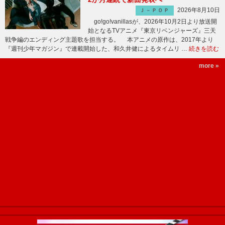
2026年8月10日
Ｊ－ＰＯＰ
go!go!vanillasが、2026年10月2日より放送開
始となるTVアニメ『東京リベンジャーズ』三天
戦争編のエンディング主題歌を担当する。 本アニメの原作は、2017年より
『週刊少年マガジン』で連載開始した、和久井健によるタイムリ …
続きを読む
more »