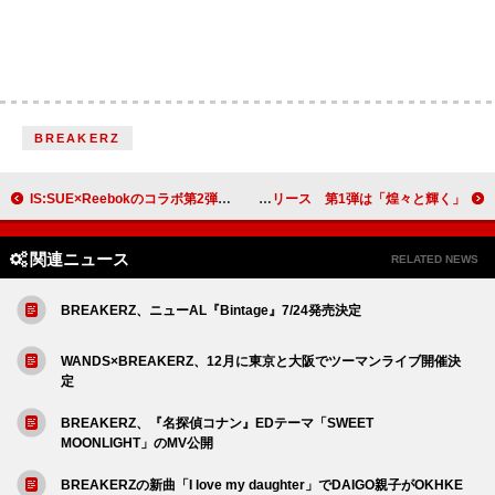
BREAKERZ
IS:SUE×Reebokのコラボ第2弾、ポップでキュートなビジュアル
神はサイコロを振らない、未配信楽曲を4週連続リリース 第1弾は「煌々と輝く」
関連ニュース
RELATED NEWS
BREAKERZ、ニューAL『Bintage』7/24発売決定
WANDS×BREAKERZ、12月に東京と大阪でツーマンライブ開催決
定
BREAKERZ、『名探偵コナン』EDテーマ「SWEET
MOONLIGHT」のMV公開
BREAKERZの新曲「I love my daughter」でDAIGO親子がOKHKE