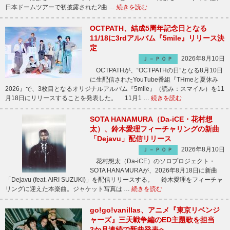
日本ドームツアーで初披露された2曲 …
続きを読む
OCTPATH、結成5周年記念日となる
11/18に3rdアルバム『5mile』リリース決
定
2026年8月10日
Ｊ－ＰＯＰ
OCTPATHが、“OCTPATHの日”となる8月10日
に生配信されたYouTube番組『THmeと夏休み
2026』で、3枚目となるオリジナルアルバム『5mile』（読み：スマイル）を11
月18日にリリースすることを発表した。 11月1 …
続きを読む
SOTA HANAMURA（Da-iCE・花村想
太）、鈴木愛理フィーチャリングの新曲
「Dejavu」配信リリース
2026年8月10日
Ｊ－ＰＯＰ
花村想太（Da-iCE）のソロプロジェクト・
SOTA HANAMURAが、2026年8月18日に新曲
「Dejavu (feat. AIRI SUZUKI)」を配信リリースする。 鈴木愛理をフィーチャ
リングに迎えた本楽曲。ジャケット写真は …
続きを読む
go!go!vanillas、アニメ『東京リベンジ
ャーズ』三天戦争編のED主題歌を担当
2か月連続で新曲発表へ