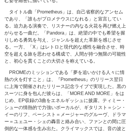
む姿を緻密に描いている。
タイトル曲「Prometheus」は、自己省察的なアンセム
であり、「誰もがプロメテウスになれる」と宣言してい
る。迫力ある演奏で、リスナーの内なる火花を再び燃え上
がらせる一曲だ。「Pandora」は、絶望の中でも希望を握
りしめる勇気を与え、ジャンルを超えた革新を感じさせ
る。一方、「X」はレトロと現代的な感性を融合させ、時
空を超える旅を思わせる構成で、人間が持つ無限の可能性
と、初心を貫くことの大切さを称えている。
PROMEのミッションである
「夢を追いかける人々に情
熱の火を灯すこと」
は、『Prometheus』のリリース翌日
に上海で開催されたリリース記念ライブで実現した。黒の
スーツに身を包んだ彼らは、「MORE AND MORE」をは
じめ、EP収録の3曲をエネルギッシュに披露。ティミー・
シューの情熱的で力強いボーカルが、ギタリスト＝シン・
イーのリフ、ベーシスト＝メージャーのグルーヴ、ドラマ
ー＝ユェユー・シェの轟音と絡み合い、ファンとの間に圧
倒的な一体感を生み出た。クライマックスでは、音の波と