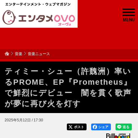
MENU
音楽
音楽ニュース
ティミー・シュー（許魏洲）率い
るPROME、EP『Prometheus』
で鮮烈にデビュー 闇を貫く歌声
が夢に再び火を灯す
2025年5月12日 / 17:30
ポスト
シェア
送る