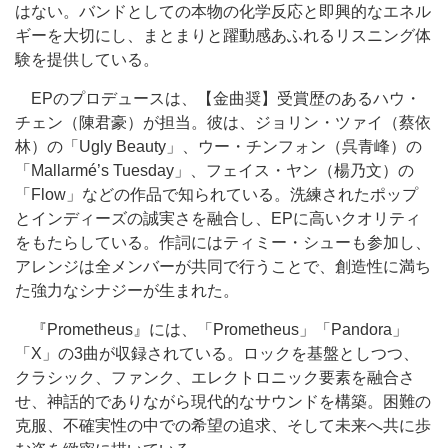
はない。バンドとしての本物の化学反応と即興的なエネル
ギーを大切にし、まとまりと躍動感あふれるリスニング体
験を提供している。
EPのプロデュースは、【金曲奨】受賞歴のあるハウ・
チェン（陳君豪）が担当。彼は、ジョリン・ツァイ（蔡依
林）の「Ugly Beauty」、ウー・チンフォン（呉青峰）の
「Mallarmé’s Tuesday」、フェイス・ヤン（楊乃文）の
「Flow」などの作品で知られている。
洗練された
ポップ
とインディーズの誠実さを融合し、EPに高いクオリティ
をもたらしている。
作詞
にはティミー・シューも参加し、
アレンジは全メンバーが共
同で行うことで
、創造性に満ち
た強力なシナジーが生まれた。
『Prometheus』には、「Prometheus」「Pandora」
「X」の3曲が収録されている。ロックを基盤としつつ、
クラシック、ファンク、エレクトロニック要素を融合さ
せ、神話的でありながら現代的なサウンドを構築。困難の
克服、不確実性の中での希望の追求、そして未来へ共に歩