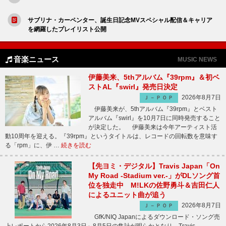
サブリナ・カーペンター、誕生日記念MVスペシャル配信＆キャリア
を網羅したプレイリスト公開
音楽ニュース
MUSIC NEWS
伊藤美来、5thアルバム『39rpm』＆初ベ
ストAL『swirl』発売日決定
2026年8月7日
Ｊ－ＰＯＰ
伊藤美来が、5thアルバム『39rpm』とベスト
アルバム『swirl』を10月7日に同時発売すること
が決定した。 伊藤美来は今年アーティスト活
動10周年を迎える。『39rpm』というタイトルは、レコードの回転数を意味す
る「rpm」に、伊 …
続きを読む
【先ヨミ・デジタル】Travis Japan「On
My Road -Stadium ver.-」がDLソング首
位を独走中 M!LKの佐野勇斗＆吉田仁人
によるユニット曲が追う
2026年8月7日
Ｊ－ＰＯＰ
GfK/NIQ Japanによるダウンロード・ソング売