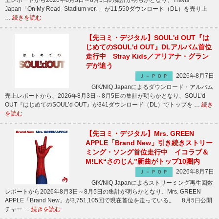
上レポートから2026年8月3日～8月5日の集計が明らかとなり、Travis
Japan「On My Road -Stadium ver.-」が11,550ダウンロード（DL）を売り上
…
続きを読む
【先ヨミ・デジタル】SOUL'd OUT『は
じめてのSOUL'd OUT』DLアルバム首位
走行中 Stray Kids／アリアナ・グラン
デが追う
2026年8月7日
Ｊ－ＰＯＰ
GfK/NIQ Japanによるダウンロード・アルバム
売上レポートから、2026年8月3日～8月5日の集計が明らかとなり、SOUL’d
OUT『はじめてのSOUL’d OUT』が341ダウンロード（DL）でトップを …
続き
を読む
【先ヨミ・デジタル】Mrs. GREEN
APPLE「Brand New」引き続きストリー
ミング・ソング首位走行中 イコラブ＆
M!LK“さのじん”新曲がトップ10圏内
2026年8月7日
Ｊ－ＰＯＰ
GfK/NIQ Japanによるストリーミング再生回数
レポートから2026年8月3日～8月5日の集計が明らかとなり、Mrs. GREEN
APPLE「Brand New」が3,751,105回で現在首位を走っている。 8月5日公開
チャー …
続きを読む