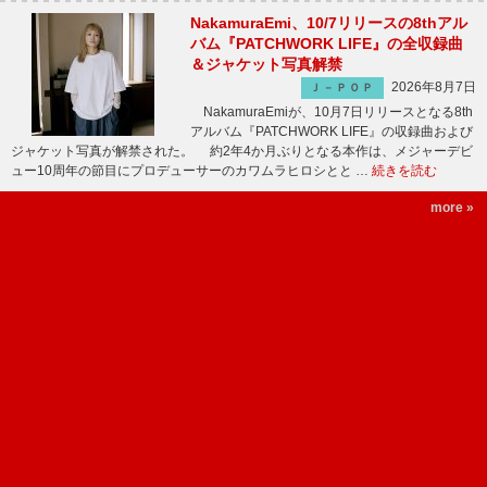
NakamuraEmi、10/7リリースの8thアル
バム『PATCHWORK LIFE』の全収録曲
＆ジャケット写真解禁
2026年8月7日
Ｊ－ＰＯＰ
NakamuraEmiが、10月7日リリースとなる8th
アルバム『PATCHWORK LIFE』の収録曲および
ジャケット写真が解禁された。 約2年4か月ぶりとなる本作は、メジャーデビ
ュー10周年の節目にプロデューサーのカワムラヒロシとと …
続きを読む
more »