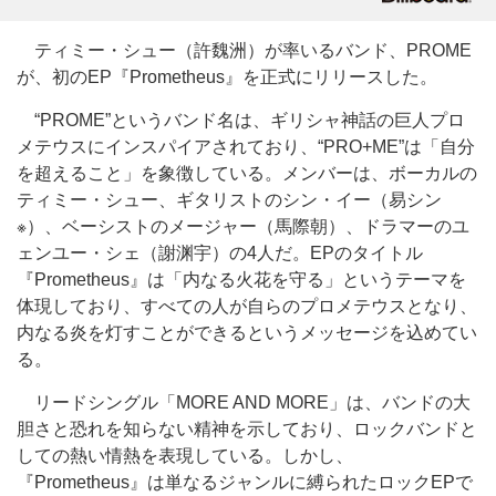
ティミー・シュー（許魏洲）が率いるバンド、PROME
が、初のEP『Prometheus』を正式にリリースした。
“PROME”というバンド名は、ギリシャ神話の巨人プロ
メテウスにインスパイアされており、“PRO+ME”は「自分
を超えること」を象徴している。メンバーは、ボーカルの
ティミー・シュー、ギタリストのシン・イー（易シン
※）、ベーシストのメージャー（馬際朝）、ドラマーのユ
ェンユー・シェ（謝渊宇）の4人だ。EPのタイトル
『Prometheus』は「内なる火花を守る」というテーマを
体現しており、すべての人が自らのプロメテウスとなり、
内なる炎を灯すことができるというメッセージを込めてい
る。
リードシングル「MORE AND MORE」は、バンドの大
胆さと恐れを知らない精神を示しており、ロックバンドと
しての熱い情熱を表現している。しかし、
『Prometheus』は単なるジャンルに縛られたロックEPで