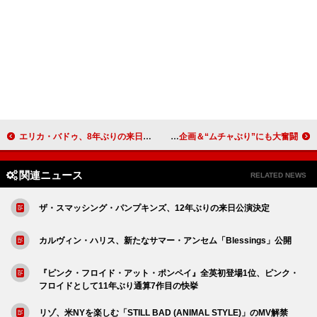
エリカ・バドゥ、8年ぶりの来日公演を緊急開催
Travis Japan冠番組が文化放送でオンエア、ラジオの王道企画＆“ムチャぶり”にも大奮闘
関連ニュース
RELATED NEWS
ザ・スマッシング・パンプキンズ、12年ぶりの来日公演決定
カルヴィン・ハリス、新たなサマー・アンセム「Blessings」公開
『ピンク・フロイド・アット・ポンペイ』全英初登場1位、ピンク・
フロイドとして11年ぶり通算7作目の快挙
リゾ、米NYを楽しむ「STILL BAD (ANIMAL STYLE)」のMV解禁