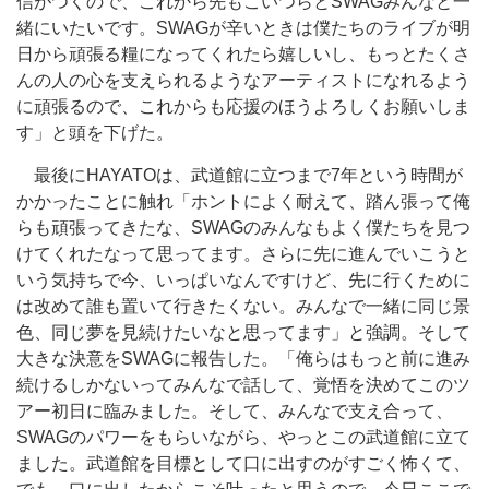
信がつくので、これから先もこいつらとSWAGみんなと一
緒にいたいです。SWAGが辛いときは僕たちのライブが明
日から頑張る糧になってくれたら嬉しいし、もっとたくさ
んの人の心を支えられるようなアーティストになれるよう
に頑張るので、これからも応援のほうよろしくお願いしま
す」と頭を下げた。
最後にHAYATOは、武道館に立つまで7年という時間が
かかったことに触れ「ホントによく耐えて、踏ん張って俺
らも頑張ってきたな、SWAGのみんなもよく僕たちを見つ
けてくれたなって思ってます。さらに先に進んでいこうと
いう気持ちで今、いっぱいなんですけど、先に行くために
は改めて誰も置いて行きたくない。みんなで一緒に同じ景
色、同じ夢を見続けたいなと思ってます」と強調。そして
大きな決意をSWAGに報告した。「俺らはもっと前に進み
続けるしかないってみんなで話して、覚悟を決めてこのツ
アー初日に臨みました。そして、みんなで支え合って、
SWAGのパワーをもらいながら、やっとこの武道館に立て
ました。武道館を目標として口に出すのがすごく怖くて、