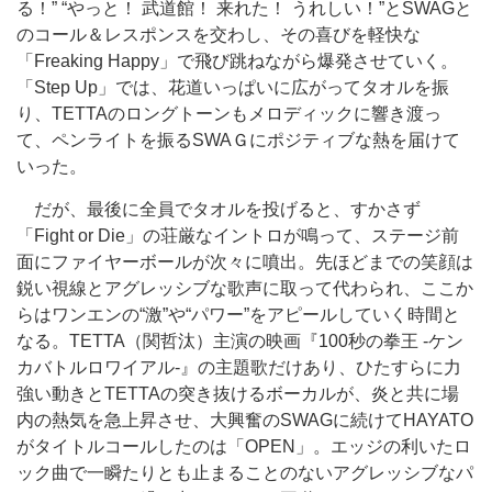
る！” “やっと！ 武道館！ 来れた！ うれしい！”とSWAGと
のコール＆レスポンスを交わし、その喜びを軽快な
「Freaking Happy」で飛び跳ねながら爆発させていく。
「Step Up」では、花道いっぱいに広がってタオルを振
り、TETTAのロングトーンもメロディックに響き渡っ
て、ペンライトを振るSWAＧにポジティブな熱を届けて
いった。
だが、最後に全員でタオルを投げると、すかさず
「Fight or Die」の荘厳なイントロが鳴って、ステージ前
面にファイヤーボールが次々に噴出。先ほどまでの笑顔は
鋭い視線とアグレッシブな歌声に取って代わられ、ここか
らはワンエンの“激”や“パワー”をアピールしていく時間と
なる。TETTA（関哲汰）主演の映画『100秒の拳王 -ケン
カバトルロワイアル-』の主題歌だけあり、ひたすらに力
強い動きとTETTAの突き抜けるボーカルが、炎と共に場
内の熱気を急上昇させ、大興奮のSWAGに続けてHAYATO
がタイトルコールしたのは「OPEN」。エッジの利いたロ
ック曲で一瞬たりとも止まることのないアグレッシブなパ