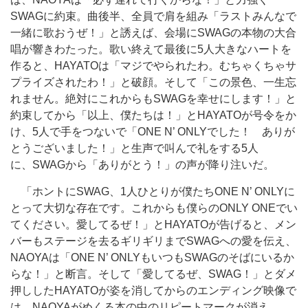
SWAGに約束。曲後半、全員で肩を組み「ラストみんなで
一緒に歌おうぜ！」と誘えば、会場にSWAGの本物の大合
唱が響きわたった。歌い終えて最後に5人大きなハートを
作ると、HAYATOは「マジでやられたわ。むちゃくちゃサ
プライズされたわ！」と破顔。そして「この景色、一生忘
れません。絶対にこれからもSWAGを幸せにします！」と
約束してから「以上、僕たちは！」とHAYATOが号令をか
け、5人で手をつないで「ONE N’ ONLYでした！ ありが
とうございました！」と生声で叫んで礼をする5人
に、SWAGから「ありがとう！」の声が降り注いだ。
「ホントにSWAG、1人ひとりが僕たちONE N’ ONLYに
とって大切な存在です。これからも僕らのONLY ONEでい
てください。愛してるぜ！」とHAYATOが告げると、メン
バーもステージを去るギリギリまでSWAGへの愛を伝え、
NAOYAは「ONE N’ ONLYもいつもSWAGのそばにいるか
らな！」と断言。そして「愛してるぜ、SWAG！」とダメ
押ししたHAYATOが姿を消してからのエンディング映像で
は、NAOYAがめくる本の中のリピートマークが消え、