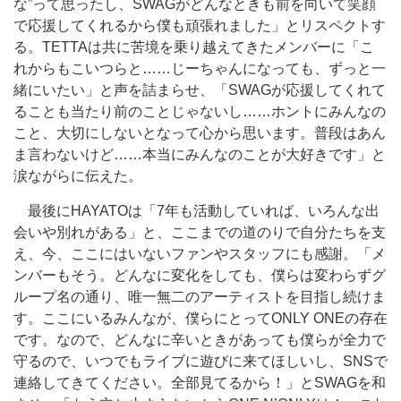
な”って思ったし、SWAGがどんなときも前を向いて笑顔
で応援してくれるから僕も頑張れました」とリスペクトす
る。TETTAは共に苦境を乗り越えてきたメンバーに「こ
れからもこいつらと……じーちゃんになっても、ずっと一
緒にいたい」と声を詰まらせ、「SWAGが応援してくれて
ることも当たり前のことじゃないし……ホントにみんなの
こと、大切にしないとなって心から思います。普段はあん
ま言わないけど……本当にみんなのことが大好きです」と
涙ながらに伝えた。
最後にHAYATOは「7年も活動していれば、いろんな出
会いや別れがある」と、ここまでの道のりで自分たちを支
え、今、ここにはいないファンやスタッフにも感謝。「メ
ンバーもそう。どんなに変化をしても、僕らは変わらずグ
ループ名の通り、唯一無二のアーティストを目指し続けま
す。ここにいるみんなが、僕らにとってONLY ONEの存在
です。なので、どんなに辛いときがあっても僕らが全力で
守るので、いつでもライブに遊びに来てほしいし、SNSで
連絡してきてください。全部見てるから！」とSWAGを和