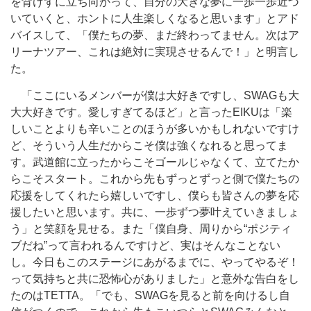
を背けずに立ち向かって、自分の大きな夢に一歩一歩近づ
いていくと、ホントに人生楽しくなると思います」とアド
バイスして、「僕たちの夢、まだ終わってません。次はア
リーナツアー、これは絶対に実現させるんで！」と明言し
た。
「ここにいるメンバーが僕は大好きですし、SWAGも大
大大好きです。愛しすぎてるほど」と言ったEIKUは「楽
しいことよりも辛いことのほうが多いかもしれないですけ
ど、そういう人生だからこそ僕は強くなれると思ってま
す。武道館に立ったからこそゴールじゃなくて、立てたか
らこそスタート。これから先もずっとずっと側で僕たちの
応援をしてくれたら嬉しいですし、僕らも皆さんの夢を応
援したいと思います。共に、一歩ずつ夢叶えていきましょ
う」と笑顔を見せる。また「僕自身、周りから“ポジティ
ブだね”って言われるんですけど、実はそんなことない
し。今日もこのステージにあがるまでに、やってやるぞ！
って気持ちと共に恐怖心がありました」と意外な告白をし
たのはTETTA。「でも、SWAGを見ると前を向けるし自