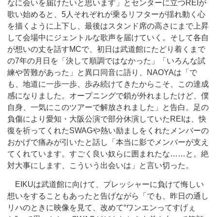
なに会いを届けたいと思います」とセンターに立つREIが
歌い始めると、5人それぞれが乗るリフターが揺れ動く心
を描くように上下し、最後はスタンド席の高さにまで上昇
して会場中にジェントルな歌声を届けていく。そして各自
が想いの丈を話すMCで、初日は武道館にたどり着くまで
の7年の月日を「決して順調ではなかった」「いろんな試
練や苦難があった」と異口同音に語り、NAOYAは「で
も、地道に一歩一歩、歩み続けてきたからこそ、この達成
感になりました。オープニングで鎖が外れましたけど、僕
自身、一気にこのツアーで解放されました」と告白。足の
負傷により愛知・大阪公演で部分休演していたREIは、快
復を祈ってくれたSWAGや熱い励ましをくれたメンバーの
おかげで痛みが引いたと話し「本当に影でメンバーが支え
てくれています。すごく良い奴らに囲まれたな……と。絶
対大事にします、こういう出会いは」と言い切った。
EIKUは武道館に向けて、プレッシャーに負けて悔しい
想いをすることもあったと告げながら「でも、昨日の通し
リハのときに映像を見て、改めて“ワンエンってすげぇ