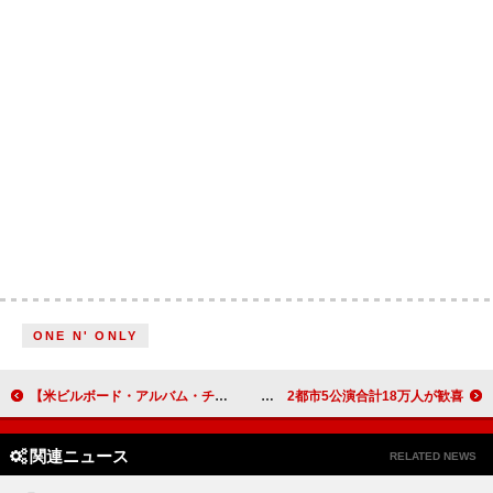
ONE N' ONLY
【米ビルボード・アルバム・チャート】バッド・バニー首位返り咲き、スペイン語アルバムが1位＆2位独占の初快挙
SEVENTEEN、2年ぶりとなる日本でのファンミーティング開催 2都市5公演合計18万人が歓喜
関連ニュース
RELATED NEWS