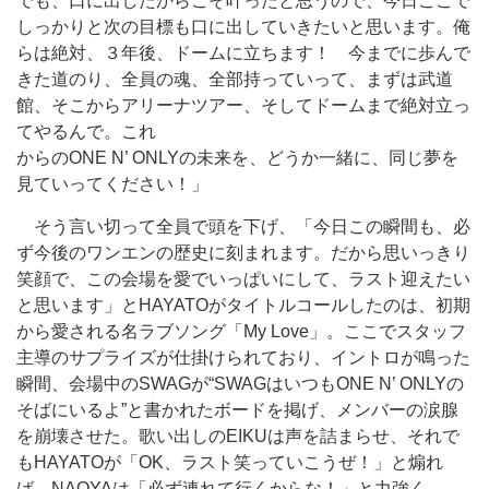
でも、口に出したからこそ叶ったと思うので、今日ここで
しっかりと次の目標も口に出していきたいと思います。俺
らは絶対、３年後、ドームに立ちます！ 今までに歩んで
きた道のり、全員の魂、全部持っていって、まずは武道
館、そこからアリーナツアー、そしてドームまで絶対立っ
てやるんで。これ
からのONE N’ ONLYの未来を、どうか一緒に、同じ夢を
見ていってください！」
そう言い切って全員で頭を下げ、「今日この瞬間も、必
ず今後のワンエンの歴史に刻まれます。だから思いっきり
笑顔で、この会場を愛でいっぱいにして、ラスト迎えたい
と思います」とHAYATOがタイトルコールしたのは、初期
から愛される名ラブソング「My Love」。ここでスタッフ
主導のサプライズが仕掛けられており、イントロが鳴った
瞬間、会場中のSWAGが“SWAGはいつもONE N’ ONLYの
そばにいるよ”と書かれたボードを掲げ、メンバーの涙腺
を崩壊させた。歌い出しのEIKUは声を詰まらせ、それで
もHAYATOが「OK、ラスト笑っていこうぜ！」と煽れ
ば、NAOYAは「必ず連れて行くからな！」と力強く