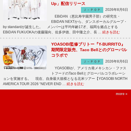
Up」配信リリース
2026年8月6日
Ｊ－ＰＯＰ
EBiDAN（恵比寿学園男子部）の研究生・
EBiDAN NEXTから、ダンスボーカルグループ・
by standardが誕生した。 メンバーは平均年齢17才、福岡を拠点とする
EBiDAN FUKUOKAの後藤陽向、佐多伊徳、田中隆之介、長 …
続きを読む
YOASOBI監修ブリトー『Y-BURRITO』
期間限定販売、Taco Bellとのグローバル
コラボで
2026年8月6日
Ｊ－ＰＯＰ
YOASOBIが、アメリカ発メキシカン・ファス
トフードのTaco Bellとグローバルコラボレーシ
ョンを実施する。 現在、自身最大規模となる北米ツアー【YOASOBI NORTH
AMERICA TOUR 2026 “NEVER END …
続きを読む
more »