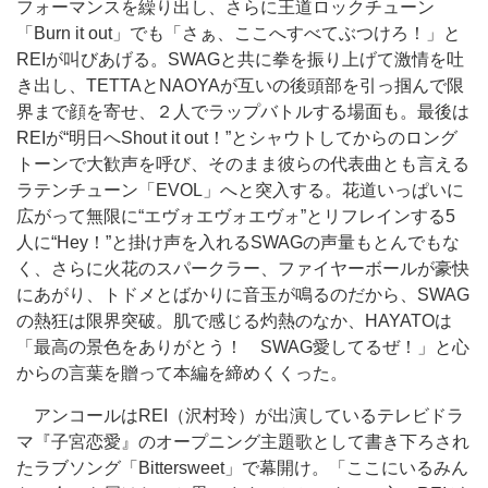
フォーマンスを繰り出し、さらに王道ロックチューン
「Burn it out」でも「さぁ、ここへすべてぶつけろ！」と
REIが叫びあげる。SWAGと共に拳を振り上げて激情を吐
き出し、TETTAとNAOYAが互いの後頭部を引っ掴んで限
界まで顔を寄せ、２人でラップバトルする場面も。最後は
REIが“明日へShout it out！”とシャウトしてからのロング
トーンで大歓声を呼び、そのまま彼らの代表曲とも言える
ラテンチューン「EVOL」へと突入する。花道いっぱいに
広がって無限に“エヴォエヴォエヴォ”とリフレインする5
人に“Hey！”と掛け声を入れるSWAGの声量もとんでもな
く、さらに火花のスパークラー、ファイヤーボールが豪快
にあがり、トドメとばかりに音玉が鳴るのだから、SWAG
の熱狂は限界突破。肌で感じる灼熱のなか、HAYATOは
「最高の景色をありがとう！ SWAG愛してるぜ！」と心
からの言葉を贈って本編を締めくくった。
アンコールはREI（沢村玲）が出演しているテレビドラ
マ『子宮恋愛』のオープニング主題歌として書き下ろされ
たラブソング「Bittersweet」で幕開け。「ここにいるみん