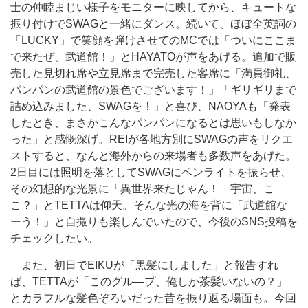
士の仲睦まじい様子をモニターに映してから、キュートな
振り付けでSWAGと一緒にダンス。続いて、ほぼ全英詞の
「LUCKY」で笑顔を弾けさせてのMCでは「ついにここま
で来たぜ、武道館！」とHAYATOが声をあげる。追加で販
売した見切れ席や立見席まで完売した客席に「満員御礼、
パンパンの武道館の景色でございます！」「ギリギリまで
詰め込みました、SWAGを！」と喜び、NAOYAも「発表
したとき、まさかこんなパンパンになるとは思いもしなか
った」と感慨深げ。REIが各地方別にSWAGの声をリクエ
ストすると、なんと海外からの来場者も多数声をあげた。
2日目には照明を落としてSWAGにペンライトを振らせ、
その幻想的な光景に「異世界来たじゃん！ 宇宙、こ
こ？」とTETTAは仰天。そんな光の海を背に「武道館な
ーう！」と自撮りも楽しんでいたので、今後のSNS投稿を
チェックしたい。
また、初日でEIKUが「黒髪にしました」と報告すれ
ば、TETTAが「このグル―プ、俺しか茶髪いないの？」
とカラフルな髪色ぞろいだった昔を振り返る場面も。今回