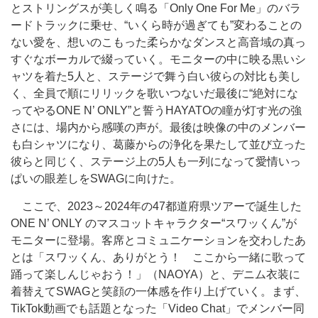
とストリングスが美しく鳴る「Only One For Me」のバラ
ードトラックに乗せ、“いくら時が過ぎても”変わることの
ない愛を、想いのこもった柔らかなダンスと高音域の真っ
すぐなボーカルで綴っていく。モニターの中に映る黒いシ
ャツを着た5人と、ステージで舞う白い彼らの対比も美し
く、全員で順にリリックを歌いつないだ最後に“絶対にな
ってやるONE N’ ONLY”と誓うHAYATOの瞳が灯す光の強
さには、場内から感嘆の声が。最後は映像の中のメンバー
も白シャツになり、葛藤からの浄化を果たして並び立った
彼らと同じく、ステージ上の5人も一列になって愛情いっ
ぱいの眼差しをSWAGに向けた。
ここで、2023～2024年の47都道府県ツアーで誕生した
ONE N’ ONLY のマスコットキャラクター“スワッくん”が
モニターに登場。客席とコミュニケーションを交わしたあ
とは「スワッくん、ありがとう！ ここから一緒に歌って
踊って楽しんじゃおう！」（NAOYA）と、デニム衣装に
着替えてSWAGと笑顔の一体感を作り上げていく。まず、
TikTok動画でも話題となった「Video Chat」でメンバー同