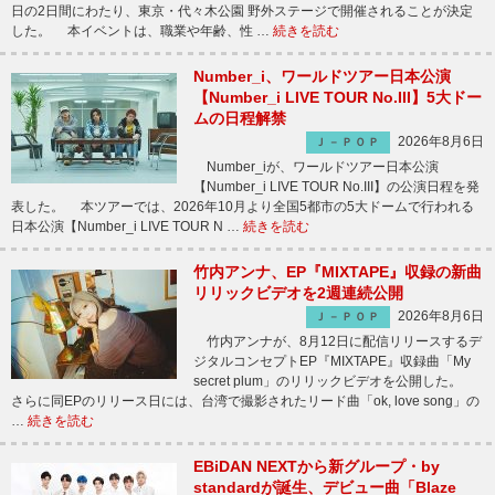
日の2日間にわたり、東京・代々木公園 野外ステージで開催されることが決定
した。 本イベントは、職業や年齢、性 …
続きを読む
Number_i、ワールドツアー日本公演
【Number_i LIVE TOUR No.III】5大ドー
ムの日程解禁
2026年8月6日
Ｊ－ＰＯＰ
Number_iが、ワールドツアー日本公演
【Number_i LIVE TOUR No.III】の公演日程を発
表した。 本ツアーでは、2026年10月より全国5都市の5大ドームで行われる
日本公演【Number_i LIVE TOUR N …
続きを読む
竹内アンナ、EP『MIXTAPE』収録の新曲
リリックビデオを2週連続公開
2026年8月6日
Ｊ－ＰＯＰ
竹内アンナが、8月12日に配信リリースするデ
ジタルコンセプトEP『MIXTAPE』収録曲「My
secret plum」のリリックビデオを公開した。
さらに同EPのリリース日には、台湾で撮影されたリード曲「ok, love song」の
…
続きを読む
EBiDAN NEXTから新グループ・by
standardが誕生、デビュー曲「Blaze