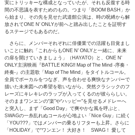
実にトリッキーな構成となっていたが、それも反復する時
間の不思議を表すためのもの。つまり「BOOM BASH」か
ら始まり、その先を見せた武道館公演は、時の呪縛から解
放されてONE N’ ONLYが前へと踏み出したことを証明す
るステージでもあるのだ。
さらに、メンバーそれぞれに俳優業での活躍も目覚まし
いことに触れ「これからもONE N’ ONLYと一緒に、未来
の扉を開けていきましょう」（HAYATO）と、ONE N’
ONLY主演映画『BATTLE KING!! Map of The Mind -序奏・
終奏-』の主題歌「Map of The Mind」をタイトルコール。
全員でボーカルをつなぎ、声を合わせる爽快なナンバーで
描いた未来図への希望を歌いながら、突然クラシックのフ
レーズにキレキレのラップが入ってくるのが彼ららしい。
そのままワンエンの“楽”や“ハッピー”を見せるメドレーへ
と突入し、まず「Good Day」で爽やかな風を呼ぶと、
SWAGの一糸乱れぬコールが心地よい「Nice Guy」に続く
「YOU???」ではメンバーの乗るリフターも上昇。さらに
「HOLIDAY」で“ワンエン！ 大好き！ SWAG！ 愛して