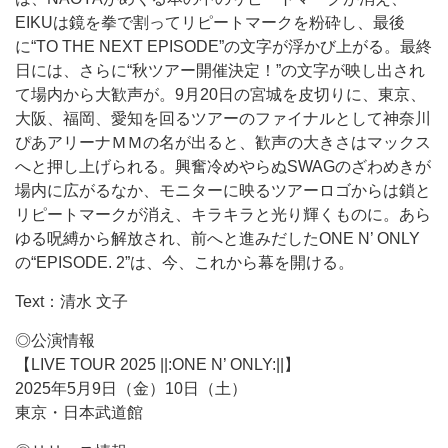
EIKUは鏡を拳で割ってリピートマークを粉砕し、最後
に“TO THE NEXT EPISODE”の文字が浮かび上がる。最終
日には、さらに“秋ツアー開催決定！”の文字が映し出され
て場内から大歓声が。9月20日の宮城を皮切りに、東京、
大阪、福岡、愛知を回るツアーのファイナルとして神奈川
ぴあアリーナＭＭの名が出ると、歓声の大きさはマックス
へと押し上げられる。興奮冷めやらぬSWAGのざわめきが
場内に広がるなか、モニターに映るツアーロゴからは鎖と
リピートマークが消え、キラキラと光り輝くものに。あら
ゆる呪縛から解放され、前へと進みだしたONE N’ ONLY
の“EPISODE. 2”は、今、これから幕を開ける。
Text：清水 文子
◎公演情報
【LIVE TOUR 2025 ||:ONE N’ ONLY:||】
2025年5月9日（金）10日（土）
東京・日本武道館