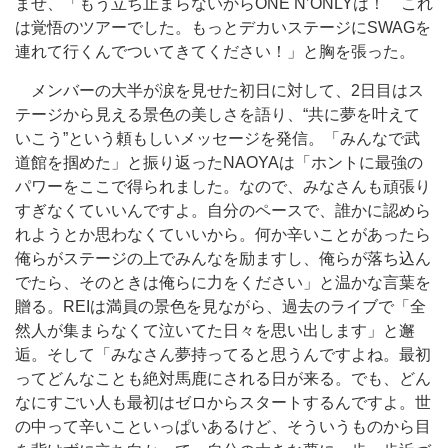
ませ、「もう立ち止まらないからONE N’ONLYは！ これ
は覚悟のツアーでした。もっとデカいステージにSWAGを
連れて行くんでついてきてください！」と胸を張った。
メンバーの大半が涙を見せた初日に対して、2日目はス
テージから見える景色の美しさを語り、“共に夢を叶えて
いこう”という頼もしいメッセージを発信。「みんなで武
道館を掴めた」と振り返ったNAOYAは「ホントに最強の
パワーをここで得られました。なので、みなさんも頑張り
すぎなくていいんですよ。自分のペースで、誰かに認めら
れようとか思わなくていいから。何か辛いことがあったら
俺らがステージの上でみんなを励ますし、俺らが落ち込ん
でたら、そのときは俺らに力をください」と温かな言葉を
贈る。REIは満員の景色を見ながら、過去のライブで「全
然人が集まらなくて泣いてた日々を思い出します」と邂
逅。そして「みなさん夢持ってると思うんですよね。最初
ってどんなことも絶対馬鹿にされる日が来る。でも、どん
なにすごい人も最初はゼロからスタートするんですよ。世
の中って辛いこといっぱいあるけど、そういうものから目