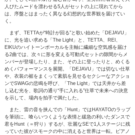
人びたムードを漂わせる5人がセットの上に現れてから
は、序盤とはまったく異なる幻想的な世界観を届けてい
く。
まず、TETTAが“時計が回る”と歌い始めた「DEJAVU」
に、光を追い求める「The Light」と、TETTA、REI、
EIKUのハイトーンボーカルを主軸に繊細な空気感を届け
る2曲では、次々に形を変える可動式セットの隙間からメ
ンバーが登場したり、また、その上に登ったりと、めくる
めくパフォーマンスを展開。「DEJAVU」では切ない仕草
や、衣装の裾をまくって素肌を見せるセクシーなアクショ
ンでSWAGの悲鳴を呼び、「The Light」では天井から差
し込む光を、歌詞の通り“手に入れる”仕草で未来への決意
を示して、場内を拍手で満たした。
また、雷の音を挟んでの「Hunt」ではHAYATOのラップ
を筆頭に、喰らいつくような表情と緩急の利いたダンスで
君をHunt（＝狩り）するが、壮麗なSEで1人ステージに残
っていた彼がスモークの中に消えると世界は一転。ピアノ