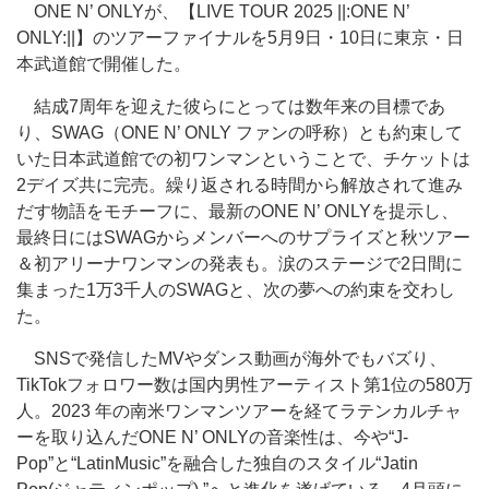
ONE N’ ONLYが、【LIVE TOUR 2025 ||:ONE N’
ONLY:||】のツアーファイナルを5月9日・10日に東京・日
本武道館で開催した。
結成7周年を迎えた彼らにとっては数年来の目標であ
り、SWAG（ONE N’ ONLY ファンの呼称）とも約束して
いた日本武道館での初ワンマンということで、チケットは
2デイズ共に完売。繰り返される時間から解放されて進み
だす物語をモチーフに、最新のONE N’ ONLYを提示し、
最終日にはSWAGからメンバーへのサプライズと秋ツアー
＆初アリーナワンマンの発表も。涙のステージで2日間に
集まった1万3千人のSWAGと、次の夢への約束を交わし
た。
SNSで発信したMVやダンス動画が海外でもバズり、
TikTokフォロワー数は国内男性アーティスト第1位の580万
人。2023 年の南米ワンマンツアーを経てラテンカルチャ
ーを取り込んだONE N’ ONLYの音楽性は、今や“J-
Pop”と“LatinMusic”を融合した独自のスタイル“Jatin