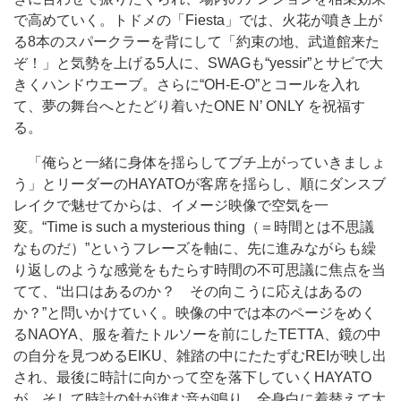
で高めていく。トドメの「Fiesta」では、火花が噴き上が
る8本のスパークラーを背にして「約束の地、武道館来た
ぞ！」と気勢を上げる5人に、SWAGも“yessir”とサビで大
きくハンドウエーブ。さらに“OH-E-O”とコールを入れ
て、夢の舞台へとたどり着いたONE N’ ONLY を祝福す
る。
「俺らと一緒に身体を揺らしてブチ上がっていきましょ
う」とリーダーのHAYATOが客席を揺らし、順にダンスブ
レイクで魅せてからは、イメージ映像で空気を一
変。“Time is such a mysterious thing（＝時間とは不思議
なものだ）”というフレーズを軸に、先に進みながらも繰
り返しのような感覚をもたらす時間の不可思議に焦点を当
てて、“出口はあるのか？ その向こうに応えはあるの
か？”と問いかけていく。映像の中では本のページをめく
るNAOYA、服を着たトルソーを前にしたTETTA、鏡の中
の自分を見つめるEIKU、雑踏の中にたたずむREIが映し出
され、最後に時計に向かって空を落下していくHAYATO
が。そして時計の針が進む音が鳴り、全身白に着替えて大