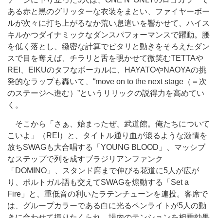
ある赤と黒のグリッターな衣装をまとい、ファイヤーボー
ルが次々に打ち上がるなか荒い息遣いを響かせて、ハイス
キルかつダイナミックなダンスパフォーマンスで躍動。腰
を低く落とし、緻密な計算でピタリと動きをそろえたダン
スで目を奪えば、チラリと舌を覗かせて微笑むTETTAや
REI、EIKUのタフなボーカルに、HAYATOやNAOYAの挑
発的なラップも轟いて、“move on to the next stage（＝次
のステージへ進む）”というリリックの説得力を高めてい
く。
そこから「さぁ、始まったぜ、武道館。俺たちについて
こいよ」（REI）と、タイトル通り血が滾るような激情を
放ちSWAGも大合唱する「YOUNG BLOOD」、マッシブ
なステップで列を成すブラジリアンファンク
「DOMINO」、スタンド席まで伸びる花道に5人が広が
り、ポルトガル語も交えてSWAGを煽動する「Set a
Fire」と、重低音の利いたラテンチューンを連投。客席で
は、グループカラーである白に光るペンライトが5人の動
きに合わせて振りたくられ、場内のテンションを相乗効果