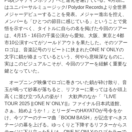
Pop(ジャティンポップ) ”へと進化を遂げている。4月頭に
はユニバーサルミュージック/ Polydor Recordsより全世界
メジャーデビューすることを発表。メジャー進出を控え、
メンバーも「ひとつの節目に感じている」ということで覚
悟を示すべく、タイトルに自らの名を掲げた今回のツアー
は、4月15・16日の千葉公演から愛知、大阪、東京と4都
市10公演すべてがソールドアウトを果たした。そのツアー
ロゴは、音楽記号のリピートに挟まれたONE N’ ONLYの
文字に鎖が絡まっているという、何やら意味深なものに。
実はこのビジュアルこそが、今回のツアーを紐解く重要な
鍵となっていた。
オープニング映像でロゴに巻きついた鎖が砕け散り、音
玉が鳴って紗幕が落ちると、リフターに乗ってはるか頭上
高くに並び立つ5人の姿が！ 大歓声のなか「『LIVE
TOUR 2025 ||:ONE N’ ONLY:||』ファイナル日本武道館、
さぁ、始めようか！」とリーダーのHAYATOが号令をか
け、今ツアーのテーマ曲「BOOM BASH」が記念すべきス
テージの幕を上げる。ゆっくりと下降するリフターからス
テージに下り立った5人は、ONE N’ ONLYのロゴカラーで