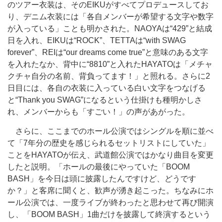
のツアー衣装は、そのEIKUがすべてプロデュースしてお
り、デニム衣装には「各自メンバーが希望する文字や数字
が入っている」ことも明かされた。NAOYAは“429”と結成
日を入れ、EIKUは“ROCK”、TETTAは“with SWAG
forever”、REIは“our dreams come true”と意味のある文字
を入れたなか、背中に“8810”と入れたHAYATOは「メチャ
クチャ自分の名前、背負ってます！」と照れる。さらに2
日目には、各自の衣装に入っている白い文字をつなげる
と“Thank you SWAG”になるという仕掛けも種明かしさ
れ、メンバーからも「すごい！」の声があがった。
さらに、ここまでのホール公演ではシングルを順に並べ
て「7年分の歴史を感じられるセットリストにしていた」
ことをHAYATOが伝え、武道館公演ではかなり曲目を変更
したと説明。「ホールの最後にやっていた「BOOM
BASH」を今日は頭に披露したんですけど、どうです
か？」と客席に聞くと、歓声が湧き起こった。ちなみにホ
ール公演では、一度ライブが終わったと思わせて再び開演
し、「BOOM BASH」1曲だけを披露して終演するという