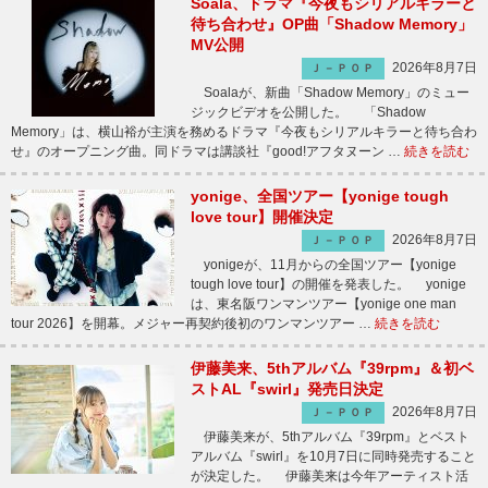
Soala、ドラマ『今夜もシリアルキラーと
待ち合わせ』OP曲「Shadow Memory」
MV公開
2026年8月7日
Ｊ－ＰＯＰ
Soalaが、新曲「Shadow Memory」のミュー
ジックビデオを公開した。 「Shadow
Memory」は、横山裕が主演を務めるドラマ『今夜もシリアルキラーと待ち合わ
せ』のオープニング曲。同ドラマは講談社『good!アフタヌーン …
続きを読む
yonige、全国ツアー【yonige tough
love tour】開催決定
2026年8月7日
Ｊ－ＰＯＰ
yonigeが、11月からの全国ツアー【yonige
tough love tour】の開催を発表した。 yonige
は、東名阪ワンマンツアー【yonige one man
tour 2026】を開幕。メジャー再契約後初のワンマンツアー …
続きを読む
伊藤美来、5thアルバム『39rpm』＆初ベ
ストAL『swirl』発売日決定
2026年8月7日
Ｊ－ＰＯＰ
伊藤美来が、5thアルバム『39rpm』とベスト
アルバム『swirl』を10月7日に同時発売すること
が決定した。 伊藤美来は今年アーティスト活