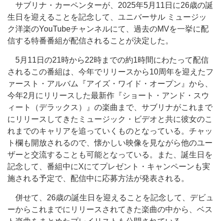
サブリナ・カーペンターが、2025年5月11日に26歳の誕
生日を迎えることを記念して、ユニバーサル ミュージッ
ク洋楽のYouTubeチャンネルにて、過去のMVを一挙に配
信する特番番組が配信されることが決定した。
5月11日の21時から22時までの約1時間にわたって配信
されるこの番組は、今年でリリースから10周年を迎えたフ
ァースト・アルバム『アイズ・ワイド・オープン』から、
今年2月にリリースした最新作『ショート・アンド・スウ
ィート（デラックス）』の楽曲まで、サブリナがこれまで
にリリースしてきたミュージック・ビデオと共に彼女のこ
れまでのキャリアを追っていくものとなっている。チャッ
ト欄も開放されるので、懐かしい映像を見ながら他のユー
ザーと交流することも可能となっている。また、誕生日を
記念して、番組中にXにてプレゼント・キャンペーンも実
施される予定で、配信中に応募方法が発表される。
併せて、26歳の誕生日を迎えることを記念して、デビュ
ーからこれまでにリリースされてきた楽曲の中から、ベス