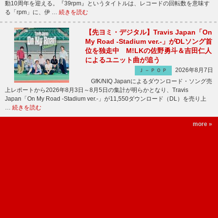
動10周年を迎える。『39rpm』というタイトルは、レコードの回転数を意味す
る「rpm」に、伊 …
続きを読む
【先ヨミ・デジタル】Travis Japan「On
My Road -Stadium ver.-」がDLソング首
位を独走中 M!LKの佐野勇斗＆吉田仁人
によるユニット曲が追う
2026年8月7日
Ｊ－ＰＯＰ
GfK/NIQ Japanによるダウンロード・ソング売
上レポートから2026年8月3日～8月5日の集計が明らかとなり、Travis
Japan「On My Road -Stadium ver.-」が11,550ダウンロード（DL）を売り上
…
続きを読む
more »