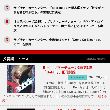
サブリナ・カーペンター、「Espresso」が新木曜ドラマ『彼女がそ
れも愛と呼ぶなら』の主題歌に決定
【ロラパルーザ2025】サブリナ・カーペンター／オリヴィア・ロド
リゴ／TWICEらがヘッドライナー、藤井 風／おとぼけビ～バ～も出
演
サブリナ・カーペンター、全米No.1ヒット「Come On Eileen」の
カバーを披露
音楽ニュース
MUSIC NEWS
Bimi、サマーチューン3曲第1弾
「Bubbly」配信開始
2026年8月7日
Ｊ－ＰＯＰ
Bimiが、新曲「Bubbly」を各音楽配信サイト
で配信開始した。 「Bubbly」は、9月13日に
開催される【Bimi Live Galley #11 -Bubbly-】の
インスパイアソングとして制作された。日々の不安や不条理に対して …
続きを
読む