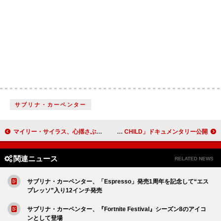
サブリナ・カーペンター
マイリー・サイラス、心揺さぶるバラード「モア・トゥー・ルーズ」公開
満島ひかり、自身が製作総指揮したMV「LOST CHILD」ドキュメンタリー公開
関連ニュース
RELATED NEWS
サブリナ・カーペンター、「Espresso」発売1周年を記念して“エス
プレッソ”入り12インチ発売
サブリナ・カーペンター、『Fortnite Festival』シーズン8のアイコ
ンとして登場