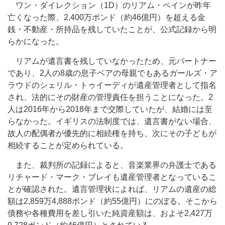
ワン・ダイレクション（1D）のリアム・ペインが昨年
亡くなった際、2,400万ポンド（約46億円）を超える金
銭・不動産・所持品を残していたことが、公式記録から明
らかになった。
リアムが遺言書を残していなかったため、元パートナー
であり、2人の8歳の息子ベアの母親でもあるガールズ・ア
ラウドのシェリル・トゥイーディが遺産管理者として指名
され、法的にその財産の管理責任を担うことになった。2
人は2016年から2018年まで交際していたが、結婚には至
らなかった。イギリスの法制度では、遺言書がない場合、
故人の配偶者が優先的に相続権を持ち、次にその子どもが
相続することが定められている。
また、裁判所の記録によると、音楽業界の弁護士である
リチャード・マーク・ブレイも遺産管理者となっているこ
とが確認された。遺言管理状によれば、リアムの遺産の総
額は2,859万4,888ポンド（約55億円）にのぼる。そこから
債務や各種費用を差し引いた純資産額は、およそ2,427万