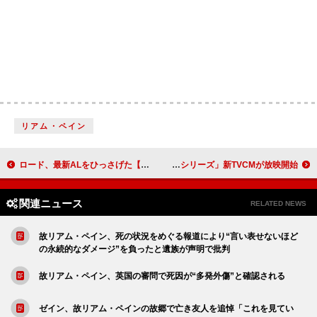
リアム・ペイン
ロード、最新ALをひっさげた【ウルトラサウンド・ツアー】日程発表 ブラッド・オレンジ／ジム-イー・スタックら参加
平野紫耀（Number_i）、ワイヤーアクションにも挑戦した「ムヒシリーズ」新TVCMが放映開始
関連ニュース
RELATED NEWS
故リアム・ペイン、死の状況をめぐる報道により“言い表せないほど
の永続的なダメージ”を負ったと遺族が声明で批判
故リアム・ペイン、英国の審問で死因が“多発外傷”と確認される
ゼイン、故リアム・ペインの故郷で亡き友人を追悼「これを見てい