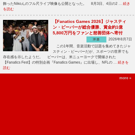
飾ったNikoんのフル尺ライブ映像も公開となった。 8月3日、4日の2 …
続き
を読む
【Fanatics Games 2026】ジャスティ
ン・ビーバーが総合優勝、賞金約1億
5,800万円をファンと慈善団体へ寄付
2026年8月7日
洋楽
この1年間、音楽活動で話題を集めてきたジャ
スティン・ビーバーだが、スポーツの世界でも
存在感を示したようだ。 ビーバーは、米ニューヨークで開催された
【Fanatics Fest】の特別企画『Fanatics Games』に出場し、NFLの …
続きを
読む
more »