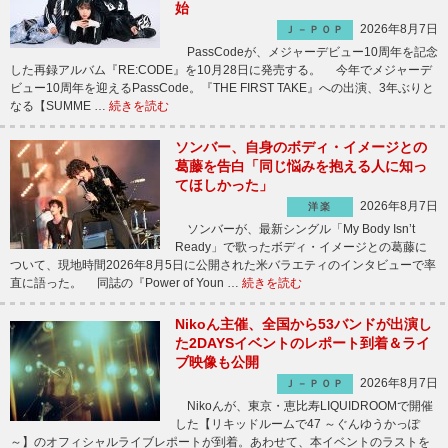
始
2026年8月7日
Ｊ－ＰＯＰ
PassCodeが、メジャーデビュー10周年を記念
した再録アルバム『RE:CODE』を10月28日に発売する。 今年でメジャーデ
ビュー10周年を迎えるPassCode。『THE FIRST TAKE』への出演、3年ぶりと
なる【SUMME …
続きを読む
ソンバー、自身のボディ・イメージとの
葛藤を告白「同じ悩みを抱える人に知っ
てほしかった」
2026年8月7日
洋楽
ソンバーが、最新シングル「My Body Isn’t
Ready」で歌ったボディ・イメージとの葛藤に
ついて、現地時間2026年8月5日に公開された米バラエティのインタビューで率
直に語った。 同誌の『Power of Youn …
続きを読む
Nikoん主催、全国から53バンドが出演し
た2DAYSイベントのレポート到着＆ライ
ブ映像も公開
2026年8月7日
Ｊ－ＰＯＰ
Nikoんが、東京・恵比寿LIQUIDROOMで開催
した【リキッドルームで47 ～ぐんゆうかっぽ
～】のオフィシャルライブレポートが到着。あわせて、本イベントのラストを