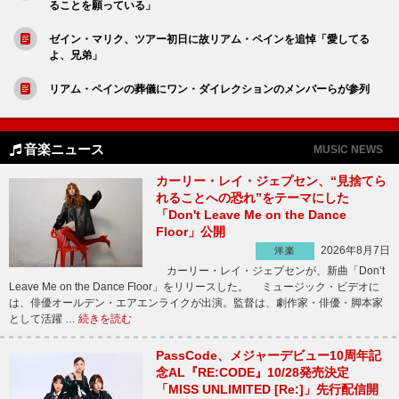
ることを願っている」
ゼイン・マリク、ツアー初日に故リアム・ペインを追悼「愛してる
よ、兄弟」
リアム・ペインの葬儀にワン・ダイレクションのメンバーらが参列
音楽ニュース
MUSIC NEWS
カーリー・レイ・ジェプセン、“見捨てら
れることへの恐れ”をテーマにした
「Don't Leave Me on the Dance
Floor」公開
2026年8月7日
洋楽
カーリー・レイ・ジェプセンが、新曲「Don’t
Leave Me on the Dance Floor」をリリースした。 ミュージック・ビデオに
は、俳優オールデン・エアエンライクが出演。監督は、劇作家・俳優・脚本家
として活躍 …
続きを読む
PassCode、メジャーデビュー10周年記
念AL『RE:CODE』10/28発売決定
「MISS UNLIMITED [Re:]」先行配信開