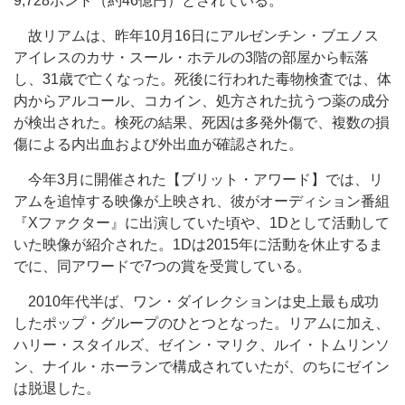
9,728ポンド（約46億円）とされている。
故リアムは、昨年10月16日にアルゼンチン・ブエノス
アイレスのカサ・スール・ホテルの3階の部屋から転落
し、31歳で亡くなった。死後に行われた毒物検査では、体
内からアルコール、コカイン、処方された抗うつ薬の成分
が検出された。検死の結果、死因は多発外傷で、複数の損
傷による内出血および外出血が確認された。
今年3月に開催された【ブリット・アワード】では、リ
アムを追悼する映像が上映され、彼がオーディション番組
『Xファクター』に出演していた頃や、1Dとして活動して
いた映像が紹介された。1Dは2015年に活動を休止するま
でに、同アワードで7つの賞を受賞している。
2010年代半ば、ワン・ダイレクションは史上最も成功
したポップ・グループのひとつとなった。リアムに加え、
ハリー・スタイルズ、ゼイン・マリク、ルイ・トムリンソ
ン、ナイル・ホーランで構成されていたが、のちにゼイン
は脱退した。