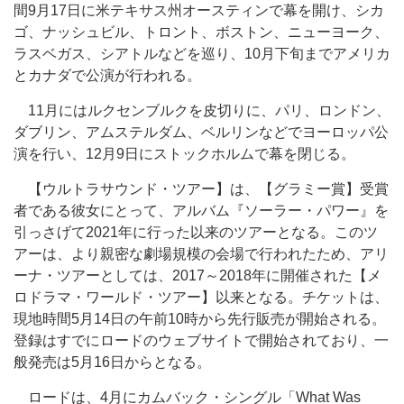
間9月17日に米テキサス州オースティンで幕を開け、シカ
ゴ、ナッシュビル、トロント、ボストン、ニューヨーク、
ラスベガス、シアトルなどを巡り、10月下旬までアメリカ
とカナダで公演が行われる。
11月にはルクセンブルクを皮切りに、パリ、ロンドン、
ダブリン、アムステルダム、ベルリンなどでヨーロッパ公
演を行い、12月9日にストックホルムで幕を閉じる。
【ウルトラサウンド・ツアー】は、【グラミー賞】受賞
者である彼女にとって、アルバム『ソーラー・パワー』を
引っさげて2021年に行った以来のツアーとなる。このツ
アーは、より親密な劇場規模の会場で行われたため、アリ
ーナ・ツアーとしては、2017～2018年に開催された【メ
ロドラマ・ワールド・ツアー】以来となる。チケットは、
現地時間5月14日の午前10時から先行販売が開始される。
登録はすでにロードのウェブサイトで開始されており、一
般発売は5月16日からとなる。
ロードは、4月にカムバック・シングル「What Was