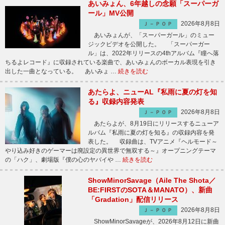
あいみょん、6年越しの念願「スーパーガ
ール」MV公開
2026年8月8日
Ｊ－ＰＯＰ
あいみょんが、「スーパーガール」のミュー
ジックビデオを公開した。 「スーパーガー
ル」は、2022年リリースの4thアルバム『瞳へ落
ちるよレコード』に収録されている楽曲で、あいみょんのボーカル表現を引き
出した一曲となっている。 あいみょ …
続きを読む
あたらよ、ニューAL『私雨に夏の灯を知
る』収録内容発表
2026年8月8日
Ｊ－ＰＯＰ
あたらよが、8月19日にリリースするニューア
ルバム『私雨に夏の灯を知る』の収録内容を発
表した。 収録曲は、TVアニメ『ヘルモード～
やり込み好きのゲーマーは廃設定の異世界で無双する～』オープニングテーマ
の「ハク」、劇場版『僕の心のヤバイや …
続きを読む
ShowMinorSavage（Aile The Shota／
BE:FIRSTのSOTA＆MANATO）、新曲
「Gradation」配信リリース
2026年8月8日
Ｊ－ＰＯＰ
ShowMinorSavageが、2026年8月12日に新曲