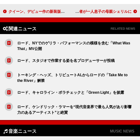
クイーン、デビュー作の新装版『戦慄の王女（クイーンI）』がBlu-rayオーディオで発売決定
故リアム・ペイン、約46億円の遺産管理者が一人息子の母親シェリルに
関連ニュース
RELATED NEWS
ロード、NYでのゲリラ・パフォーマンスの模様を含む「What Was
That」MV公開
ロード、スタジオで作業する姿を名プロデューサーが投稿
トーキング・ヘッズ、トリビュートALからロードの「Take Me to
the River」解禁
ロード、キャロライン・ポラチェックと「Green Light」を披露
ロード、ケンドリック・ラマーを“現代音楽界で最も人気があり影響
力のあるアーティスト”と絶賛
音楽ニュース
MUSIC NEWS