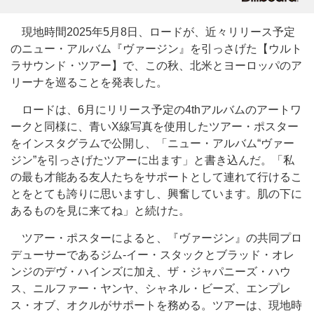
現地時間2025年5月8日、ロードが、近々リリース予定
のニュー・アルバム『ヴァージン』を引っさげた【ウルト
ラサウンド・ツアー】で、この秋、北米とヨーロッパのア
リーナを巡ることを発表した。
ロードは、6月にリリース予定の4thアルバムのアートワ
ークと同様に、青いX線写真を使用したツアー・ポスター
をインスタグラムで公開し、「ニュー・アルバム“ヴァー
ジン”を引っさげたツアーに出ます」と書き込んだ。「私
の最も才能ある友人たちをサポートとして連れて行けるこ
とをとても誇りに思いますし、興奮しています。肌の下に
あるものを見に来てね」と続けた。
ツアー・ポスターによると、『ヴァージン』の共同プロ
デューサーであるジム-イー・スタックとブラッド・オレ
ンジのデヴ・ハインズに加え、ザ・ジャパニーズ・ハウ
ス、ニルファー・ヤンヤ、シャネル・ビーズ、エンプレ
ス・オブ、オクルがサポートを務める。ツアーは、現地時