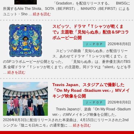
「Gradation」を配信リリースする。 BMSGに
所属するAile The Shota、SOTA（BE:FIRST）、MANATO（BE:FIRST）による
ユニット・Sho …
続きを読む
スピッツ、ドラマ『Ｔシャツが乾くま
で』主題歌「見知らぬ糸」配信＆SPコラ
ボムービー公開
2026年8月8日
Ｊ－ＰＯＰ
スピッツの新曲「見知らぬ糸」が配信リリー
ス、あわせてドラマ『Ｔシャツが乾くまで』と
のSPコラボムービーが公開となった。 「見知らぬ糸」は、蒼井優主演のTBS
系 金曜ドラマ『Ｔシャツが乾くまで』の主題歌。同ドラマは『silent』などを手
…
続きを読む
Travis Japan、スタジアムで撮影した
「On My Road -Stadium ver.-」MVメイ
キング映像を公開
2026年8月8日
Ｊ－ＰＯＰ
Travis Japanが、楽曲「On My Road -Stadium
ver.-」のMVメイキング映像を公開した。
2026年8月3日に配信リリースされた本楽曲は、4月15日にリリースされた2nd
シングル『陰ニモ日向ニモ』の通常盤に …
続きを読む