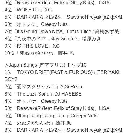
3位「ReawakeR (feat. Felix of Stray Kids)」LiSA
4位「WOKE UP」XG
5位「DARK ARIA ＜LV2＞」SawanoHiroyuki[nZk]:XAI
6位「オトノケ」Creepy Nuts
7位「It’s Going Down Now」Lotus Juice / 高橋あず美
8位「真夜中のドア～stay with me」松原みき
9位「IS THIS LOVE」XG
10位「死ぬのがいいわ」藤井 風
◎Japan Songs (南アフリカ) トップ10
1位「TOKYO DRIFT(FAST & FURIOUS)」TERIYAKI
BOYZ
2位「愛▽スクリ～ム！」AiScReam
3位「The Lazy Song」DJ HASEBE
4位「オトノケ」Creepy Nuts
5位「ReawakeR (feat. Felix of Stray Kids)」LiSA
6位「Bling-Bang-Bang-Born」Creepy Nuts
7位「死ぬのがいいわ」藤井 風
8位「DARK ARIA ＜LV2＞」SawanoHiroyuki[nZk]:XAI