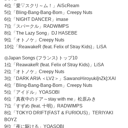
4位「愛▽スクリ～ム！」AiScReam
5位「Bling-Bang-Bang-Born」Creepy Nuts
6位「NIGHT DANCER」imase
7位「スパークル」RADWIMPS
8位「The Lazy Song」DJ HASEBE
9位「オトノケ」Creepy Nuts
10位「ReawakeR (feat. Felix of Stray Kids)」LiSA
◎Japan Songs (フランス) トップ10
1位「ReawakeR (feat. Felix of Stray Kids)」LiSA
2位「オトノケ」Creepy Nuts
3位「DARK ARIA ＜LV2＞」SawanoHiroyuki[nZk]:XAI
4位「Bling-Bang-Bang-Born」Creepy Nuts
5位「アイドル」YOASOBI
6位「真夜中のドア～stay with me」松原みき
7位「すずめ (feat. 十明)」RADWIMPS
8位「TOKYO DRIFT(FAST & FURIOUS)」TERIYAKI
BOYZ
9位「夜に駆ける」YOASOBI