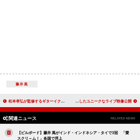
藤井風
松本孝弘が監修するギターイクイップメント・ブランド“Indigo Note”、第2弾プロダクト『CHORUS』発売決定
ヤバイTシャツ屋さん、志摩スペイン村でのワンマンだからこそ実現したユニークなライブ映像公開
関連ニュース
RELATED NEWS
【ビルボード】藤井 風がインド・インドネシア・タイで3冠 「愛
スクリ～ム！」各国で浮上