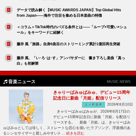
データで読み解く【MUSIC AWARDS JAPAN】Top Global Hits
from Japan――海外で注目を集める日本楽曲の特徴
＜コラム＞TikTok時代のバズる条件とは――「ループ×可愛い×シュ
ール」をキーワードに紐解く
藤井 風「旅路」自身6曲目のストリーミング累計1億回再生突破
藤井 風、「い･ろ･は･す」アンバサダーに 書き下ろし楽曲「真っ
白」も初解禁
音楽ニュース
MUSIC NEWS
きゃりーぱみゅぱみゅ、デビュー15周年
記念日に新曲「月姫」配信リリース
2026年8月10日
Ｊ－ＰＯＰ
きゃりーぱみゅぱみゅが、2026年8月17日の
デビュー15周年記念日に新曲「月姫」を配信リ
リースする。 新曲「月姫」は、きゃりーぱみ
ゅぱみゅとしては珍しく、ストレートな恋心を描いたラブソング。浮遊感のあ
るシンセサイザーと親しみやすいJ- …
続きを読む