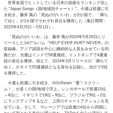
世界各国でヒットしている日本の楽曲をランキング化し
た “Japan Songs（国/地域別チャート）”。今週は前週に引
き続き、藤井 風の「死ぬのがいいわ」が2か国で、「満ち
てゆく」が1か国でそれぞれ首位を獲得した（集計期間：
2025年4月25日～5月1日）。
「死ぬのがいいわ」は、藤井 風が2020年5月20日にリ
リースした1stアルバム『HELP EVER HURT NEVER』の
収録曲。アジア諸国を中心に継続的な人気をみせている同
曲だが、当週はインドで58週連続、インドネシアで4週連
続の首位を獲得。加えて、2024年3月リリースの「満ちて
ゆく」がタイで55週連続となる首位を記録し、合計で3冠
を獲得した。
今週も前週に引き続き、AiScReam「愛▽スクリ～
ム！」が多くの国/地域で浮上。シンガポールで前週10位
→4位に、イギリスで19位→9位に、ブラジルで9位→2位
にランクアップするなど、上昇のチャートアクションを見
せている。そして、マレーシアでは前週の4位から同国に