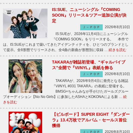
IS:SUE、ニューシングル『COMING
SOON』リリース＆ツアー追加公演が決
定
2026年8月10日
Ｊ－ＰＯＰ
IS:SUEが、2026年11月4日にニューシングル
『COMING SOON』をリリースする。 本作で
は、IS:SUEがこれまで築いてきたアイデンティティを、ひとつのブランドとし
て提示。全8形態でリリースされ、全4曲の新曲が形態別に収録 …
続きを読む
TAKARAが雑誌初登場、“ギャルバイブ
ス”全開で『VI/NYL』表紙を飾る
2026年8月10日
Ｊ－ＰＯＰ
TAKARAが、2026年9月4日に発売となる雑誌
『VI/NYL #031 TAKARA』の表紙に登場する。
BMSG×ちゃんみなが手がけたガールズグルー
プオーディション【No No Girls】に参加したASHAとKOKONAによる新 …
続
きを読む
【ビルボード】SUPER EIGHT『ダンダー
ラ』13.4万枚でアルバム・セールス首位
獲得
2026年8月10日
Ｊ－ＰＯＰ