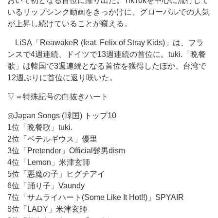
おいて初となる首位に躍り出た。TikTokを中心に流行して
いるリップシンク動画をきっかけに、グローバルでの人気
が上昇し続けていることが窺える。
LiSA「ReawakeR (feat. Felix of Stray Kids)」は、フラ
ンスで4週連続、ドイツで13週連続の首位に。tuki.「晩餐
歌」は韓国で3週連続となる首位を獲得したほか、台湾で
12週ぶりに首位に返り咲いた。
▽＝特殊記号の白抜きハート
◎Japan Songs (韓国) トップ10
1位「晩餐歌」tuki.
2位「ベテルギウス」優里
3位「Pretender」Official髭男dism
4位「Lemon」米津玄師
5位「悪魔の子」ヒグチアイ
6位「踊り子」Vaundy
7位「サムライハート(Some Like It Hot!!)」SPYAIR
8位「LADY」米津玄師