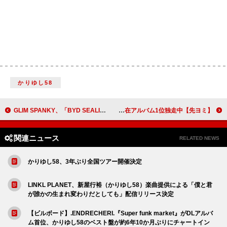
かりゆし58
GLIM SPANKY、「BYD SEALION 7」CMタイアップ曲「衝動」配信リリース決定
【先ヨミ】超特急『Why don't you 超特急？』18万枚で現在アルバム1位独走中
関連ニュース
RELATED NEWS
かりゆし58、3年ぶり全国ツアー開催決定
LINKL PLANET、新屋行裕（かりゆし58）楽曲提供による「僕と君
が誰かの生まれ変わりだとしても」配信リリース決定
【ビルボード】.ENDRECHERI.『Super funk market』がDLアルバ
ム首位、かりゆし58のベスト盤が約6年10か月ぶりにチャートイン