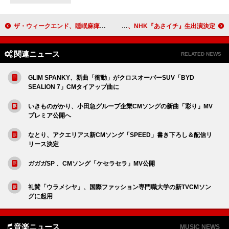
ザ・ウィークエンド、睡眠麻痺の経験から映画『ハリー・アップ・トゥモロウ』の着想を得たことを明かす
かりゆし58、NHK『あさイチ』生出演決定
関連ニュース
RELATED NEWS
GLIM SPANKY、新曲「衝動」がクロスオーバーSUV「BYD
SEALION 7」CMタイアップ曲に
いきものがかり、小田急グループ企業CMソングの新曲「彩り」MV
プレミア公開へ
なとり、アクエリアス新CMソング「SPEED」書き下ろし＆配信リ
リース決定
ガガガSP 、CMソング「ケセラセラ」MV公開
礼賛「ウラメシヤ」、国際ファッション専門職大学の新TVCMソン
グに起用
音楽ニュース
MUSIC NEWS