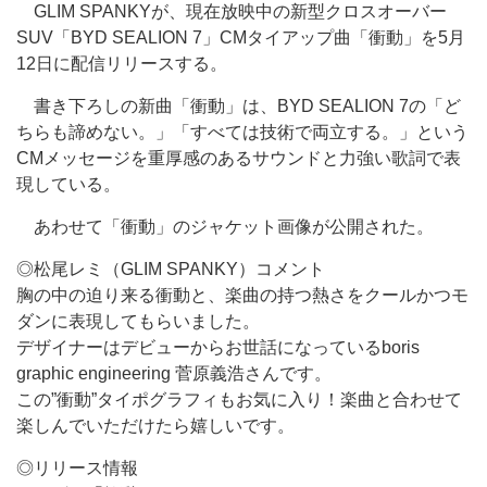
GLIM SPANKYが、現在放映中の新型クロスオーバー
SUV「BYD SEALION 7」CMタイアップ曲「衝動」を5月
12日に配信リリースする。
書き下ろしの新曲「衝動」は、BYD SEALION 7の「ど
ちらも諦めない。」「すべては技術で両立する。」という
CMメッセージを重厚感のあるサウンドと力強い歌詞で表
現している。
あわせて「衝動」のジャケット画像が公開された。
◎松尾レミ（GLIM SPANKY）コメント
胸の中の迫り来る衝動と、楽曲の持つ熱さをクールかつモ
ダンに表現してもらいました。
デザイナーはデビューからお世話になっているboris
graphic engineering 菅原義浩さんです。
この”衝動”タイポグラフィもお気に入り！楽曲と合わせて
楽しんでいただけたら嬉しいです。
◎リリース情報