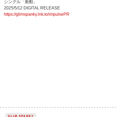
シングル「衝動」
2025/5/12 DIGITAL RELEASE
https://glimspanky.lnk.to/impulsePR
GLIM SPANKY