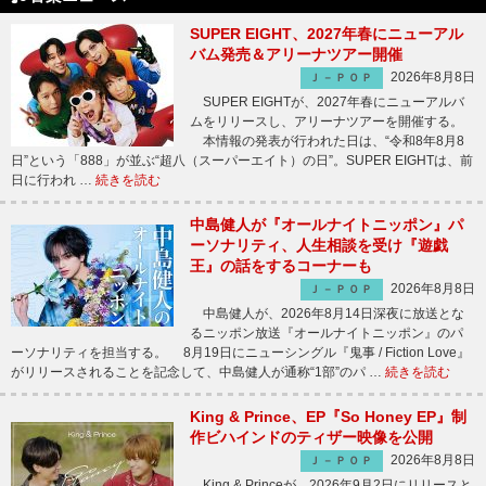
SUPER EIGHT、2027年春にニューアル
バム発売＆アリーナツアー開催
2026年8月8日
Ｊ－ＰＯＰ
SUPER EIGHTが、2027年春にニューアルバ
ムをリリースし、アリーナツアーを開催する。
本情報の発表が行われた日は、“令和8年8月8
日”という「888」が並ぶ“超八（スーパーエイト）の日”。SUPER EIGHTは、前
日に行われ …
続きを読む
中島健人が『オールナイトニッポン』パ
ーソナリティ、人生相談を受け『遊戯
王』の話をするコーナーも
2026年8月8日
Ｊ－ＰＯＰ
中島健人が、2026年8月14日深夜に放送とな
るニッポン放送『オールナイトニッポン』のパ
ーソナリティを担当する。 8月19日にニューシングル『鬼事 / Fiction Love』
がリリースされることを記念して、中島健人が通称“1部”のパ …
続きを読む
King & Prince、EP『So Honey EP』制
作ビハインドのティザー映像を公開
2026年8月8日
Ｊ－ＰＯＰ
King & Princeが、2026年9月2日にリリースと