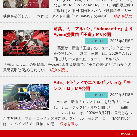
なる1st EP『So Honey EP』より、初回限定盤B
に収録されるEP制作ビハインド映像のティザー
映像を公開した。 本作は、タイトル曲「So Honey」の中の印 …
続きを読む
葛葉、ミニアルバム『Adamantite』より
Ayase提供曲「王道」MV公開
2026年8月8日
Ｊ－ＰＯＰ
葛葉が、新曲「王道」のミュージックビデオ
を公開した。 新曲「王道」は、2026年7月29
日にリリースされたニューミニアルバム
『Adamantite』の収録曲。Ayaseによる提供曲で、“王者の苦悩”と“これからの
意思表明”が込められてい …
続きを読む
Ado、ビビッドでエネルギッシュな「モ
ンストロ」MV公開
2026年8月8日
Ｊ－ＰＯＰ
Adoが、新曲「モンストロ」を配信リリース
し、ミュージックビデオを公開した。 新曲
「モンストロ」は、2026年8月7日に公開となっ
た実写映画『ブルーロック』の主題歌。タイトル「モンストロ」（Monstruo）
は、スペイン語で「怪物」の意 …
続きを読む
more »