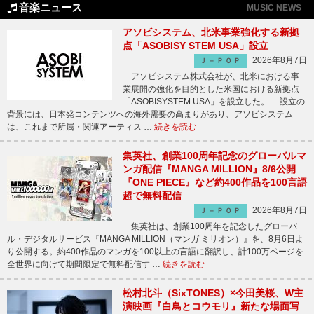
音楽ニュース
MUSIC NEWS
アソビシステム、北米事業強化する新拠
点「ASOBISY STEM USA」設立
2026年8月7日
Ｊ－ＰＯＰ
アソビシステム株式会社が、北米における事
業展開の強化を目的とした米国における新拠点
「ASOBISYSTEM USA」を設立した。 設立の
背景には、日本発コンテンツへの海外需要の高まりがあり、アソビシステム
は、これまで所属・関連アーティス …
続きを読む
集英社、創業100周年記念のグローバルマ
ンガ配信『MANGA MILLION』8/6公開
『ONE PIECE』など約400作品を100言語
超で無料配信
2026年8月7日
Ｊ－ＰＯＰ
集英社は、創業100周年を記念したグローバ
ル・デジタルサービス『MANGA MILLION（マンガ ミリオン）』を、8月6日よ
り公開する。約400作品のマンガを100以上の言語に翻訳し、計100万ページを
全世界に向けて期間限定で無料配信す …
続きを読む
松村北斗（SixTONES）×今田美桜、W主
演映画『白鳥とコウモリ』新たな場面写