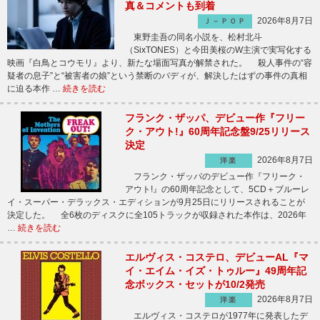
真＆コメントも到着
2026年8月7日
Ｊ－ＰＯＰ
東野圭吾の同名小説を、松村北斗
（SixTONES）と今田美桜のW主演で実写化する
映画『白鳥とコウモリ』より、新たな場面写真が解禁された。 殺人事件の“容
疑者の息子”と“被害者の娘”という禁断のバディが、解決したはずの事件の真相
に迫る本作 …
続きを読む
フランク・ザッパ、デビュー作『フリー
ク・アウト!』60周年記念盤9/25リリース
決定
2026年8月7日
洋楽
フランク・ザッパのデビュー作『フリーク・
アウト!』の60周年記念として、5CD＋ブルーレ
イ・スーパー・デラックス・エディションが9月25日にリリースされることが
決定した。 全6枚のディスクに全105トラックが収録された本作は、2026年
…
続きを読む
エルヴィス・コステロ、デビューAL『マ
イ・エイム・イズ・トゥルー』49周年記
念ボックス・セットが10/2発売
2026年8月7日
洋楽
エルヴィス・コステロが1977年に発表したデ