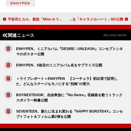
ENHYPEN
宇多田ヒカル、新曲「Mine or Yours」MV＆ビハインド映像を公開
超特急の“平均顔”巨人が誕生、恋に溶け落ちる「キャラメルハート」MV公開
関連ニュース
RELATED NEWS
ENHYPEN、ミニアルバム『DESIRE : UNLEASH』コンセプトシネ
マのポスター公開
ENHYPEN、6枚目のミニアルバム名をサプライズ公開
＜ライブレポート＞ENHYPEN 【コーチェラ】初出演で証明し
た、どんなステージもモノにする“別格”の実力
BOYNEXTDOOR、自由奔放に『No Genre』収録曲を歌うトラック
スポイラー映像公開
SEVENTEEN、新たに生まれ変わる『HAPPY BURSTDAY』コンセ
プトフォト＆フィルム第2弾を公開