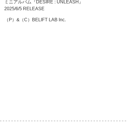
ミニアルバム『DESIRE : UNLEASH』
2025/6/5 RELEASE
（P）&（C）BELIFT LAB Inc.