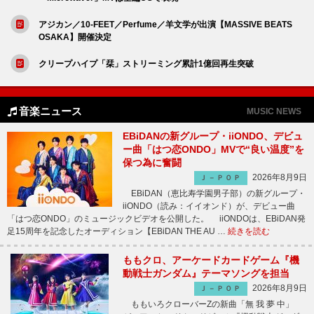
アジカン／10-FEET／Perfume／羊文学が出演【MASSIVE BEATS
OSAKA】開催決定
クリープハイプ「栞」ストリーミング累計1億回再生突破
音楽ニュース
MUSIC NEWS
EBiDANの新グループ・iiONDO、デビュ
ー曲「はつ恋ONDO」MVで“良い温度”を
保つ為に奮闘
2026年8月9日
Ｊ－ＰＯＰ
EBiDAN（恵比寿学園男子部）の新グループ・
iiONDO（読み：イイオンド）が、デビュー曲
「はつ恋ONDO」のミュージックビデオを公開した。 iiONDOは、EBiDAN発
足15周年を記念したオーディション【EBiDAN THE AU …
続きを読む
ももクロ、アーケードカードゲーム『機
動戦士ガンダム』テーマソングを担当
2026年8月9日
Ｊ－ＰＯＰ
ももいろクローバーZの新曲「無 我 夢 中」