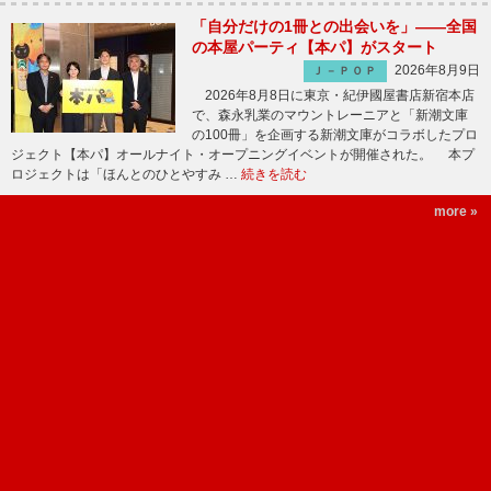
「自分だけの1冊との出会いを」――全国
の本屋パーティ【本パ】がスタート
2026年8月9日
Ｊ－ＰＯＰ
2026年8月8日に東京・紀伊國屋書店新宿本店
で、森永乳業のマウントレーニアと「新潮文庫
の100冊」を企画する新潮文庫がコラボしたプロ
ジェクト【本パ】オールナイト・オープニングイベントが開催された。 本プ
ロジェクトは「ほんとのひとやすみ …
続きを読む
more »