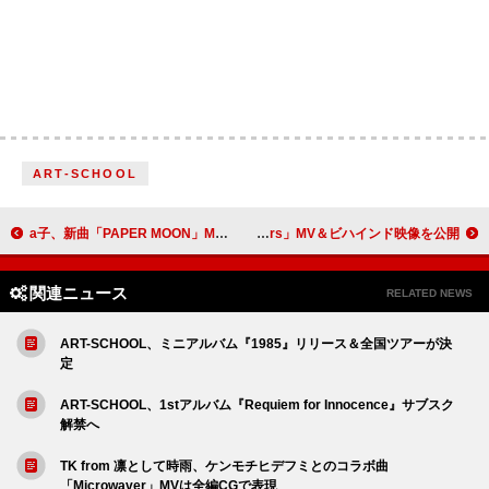
ART-SCHOOL
a子、新曲「PAPER MOON」MVメイキング映像を公開
宇多田ヒカル、新曲「Mine or Yours」MV＆ビハインド映像を公開
関連ニュース
RELATED NEWS
ART-SCHOOL、ミニアルバム『1985』リリース＆全国ツアーが決
定
ART-SCHOOL、1stアルバム『Requiem for Innocence』サブスク
解禁へ
TK from 凛として時雨、ケンモチヒデフミとのコラボ曲
「Microwaver」MVは全編CGで表現