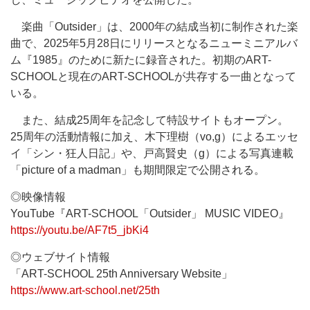
楽曲「Outsider」は、2000年の結成当初に制作された楽
曲で、2025年5月28日にリリースとなるニューミニアルバ
ム『1985』のために新たに録音された。初期のART-
SCHOOLと現在のART-SCHOOLが共存する一曲となって
いる。
また、結成25周年を記念して特設サイトもオープン。
25周年の活動情報に加え、木下理樹（vo,g）によるエッセ
イ「シン・狂人日記」や、戸高賢史（g）による写真連載
「picture of a madman」も期間限定で公開される。
◎映像情報
YouTube『ART-SCHOOL「Outsider」 MUSIC VIDEO』
https://youtu.be/AF7t5_jbKi4
◎ウェブサイト情報
「ART-SCHOOL 25th Anniversary Website」
https://www.art-school.net/25th