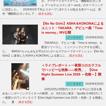
が、アーケードカードゲーム『機動戦士ガンダ
ム アーセナルコマンダー ver.β』のテーマソング
に決定した。 2026年8月下旬よりオープンβテストが始まる本ゲームは、前
作『機動戦士ガンダム ア …
続きを読む
【No No Girls】ASHA＆KOKONAによる
ユニット・TAKARA、デビュー曲「Time
is money」MV公開
2026年8月9日
Ｊ－ＰＯＰ
TAKARAが、デビュー曲「Time is money」を
配信リリースし、ミュージックビデオを公開し
た。 BMSG×ちゃんみなが手がけたガールズグループオーディション【No No
Girls】に参加したASHAとKOKONAによる新ユニ …
続きを読む
＜ライブレポート＞一夜限りのカラフル
でハッピーな祝祭――映秀。、【One
Night Summer Live 2026 ～色祭～】開
催
2026年8月9日
Ｊ－ＰＯＰ
10代20代の同世代リスナーを中心に注目を集
めるシンガーソングライターの映秀。が、8月1日に東京・Spotify O-WESTにて
一夜限りのワンマンライブ【One Night Summer Live 2026 ～色祭～】を開催し
た。 夏 …
続きを読む