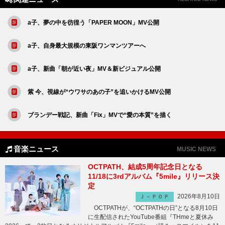
a子、夢の中を彷徨う「PAPER MOON」MV公開
a子、自身最大規模の東阪ワンマンツアーへ
a子、新曲「朝が近い夜」MV＆新ビジュアル公開
紫 今、視線が“ウワサのあの子”を追いかけるMV公開
ブランデー戦記、新曲「Fix」MVで“愛の本質”を描く
音楽ニュース
MUSIC NEWS
OCTPATH、結成5周年記念日となる
11/18に3rdアルバム『5mile』リリース決
定
2026年8月10日
Ｊ－ＰＯＰ
OCTPATHが、“OCTPATHの日”となる8月10日
に生配信されたYouTube番組『THmeと夏休み