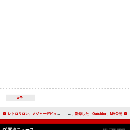
a子
レトロリロン、メジャーデビューシングル「UNITY」MV公開
ART-SCHOOL、新録した「Outsider」MV公開
関連ニュース
RELATED NEWS