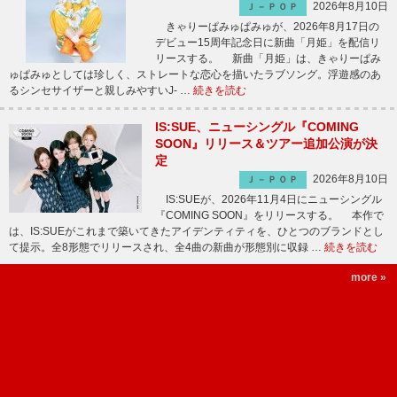
2026年8月10日
Ｊ－ＰＯＰ
きゃりーぱみゅぱみゅが、2026年8月17日の
デビュー15周年記念日に新曲「月姫」を配信リ
リースする。 新曲「月姫」は、きゃりーぱみ
ゅぱみゅとしては珍しく、ストレートな恋心を描いたラブソング。浮遊感のあ
るシンセサイザーと親しみやすいJ- …
続きを読む
IS:SUE、ニューシングル『COMING
SOON』リリース＆ツアー追加公演が決
定
2026年8月10日
Ｊ－ＰＯＰ
IS:SUEが、2026年11月4日にニューシングル
『COMING SOON』をリリースする。 本作で
は、IS:SUEがこれまで築いてきたアイデンティティを、ひとつのブランドとし
て提示。全8形態でリリースされ、全4曲の新曲が形態別に収録 …
続きを読む
more »