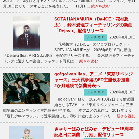
2026』で、3枚目となるオリジナルアルバム『5mile』（読み：スマイル）を11
月18日にリリースすることを発表した。 11月1 …
続きを読む
SOTA HANAMURA（Da-iCE・花村想
太）、鈴木愛理フィーチャリングの新曲
「Dejavu」配信リリース
2026年8月10日
Ｊ－ＰＯＰ
花村想太（Da-iCE）のソロプロジェクト・
SOTA HANAMURAが、2026年8月18日に新曲
「Dejavu (feat. AIRI SUZUKI)」を配信リリースする。 鈴木愛理をフィーチャ
リングに迎えた本楽曲。ジャケット写真は …
続きを読む
go!go!vanillas、アニメ『東京リベンジ
ャーズ』三天戦争編のED主題歌を担当
2か月連続で新曲発表へ
2026年8月10日
Ｊ－ＰＯＰ
go!go!vanillasが、2026年10月2日より放送開
始となるTVアニメ『東京リベンジャーズ』三天
戦争編のエンディング主題歌を担当する。 本アニメの原作は、2017年より
『週刊少年マガジン』で連載開始した、和久井健によるタイムリ …
続きを読む
きゃりーぱみゅぱみゅ、デビュー15周年
記念日に新曲「月姫」配信リリース