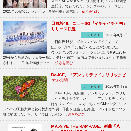
ォームSHOWROOMで実施された『NGT48緊急
生配信』で行われた。シングルのリリースは、
2025年6月の11thシングル「希望列車」以来約 …
続きを読む
日向坂46、ニューSG『イチャイチャ虫』
リリース決定
2026年8月8日
Ｊ－ＰＯＰ
日向坂46が、18thシングル『イチャイチャ
虫』を9月30日に発売することが決定した。
今シングルのフォーメーションは、8月9日25時
20分から放送のレギュラー番組、テレビ東京『日向坂で会いましょう』で発表
される。 日向坂46はデビュ …
続きを読む
Da-iCE、「アンリミテッド」リリックビ
デオ公開
2026年8月8日
Ｊ－ＰＯＰ
Da-iCEが、最新曲「アンリミテッド」のリリ
ックビデオを公開した。 「アンリミテッド」
はキリンビール「のどごし」のCMソングで、メ
ンバーの工藤大輝と花村想太が作詞・作曲を担当した楽曲。ブレイクビーツを
軸に構成しながら、サビではフルバン …
続きを読む
MA55IVE THE RAMPAGE、新曲「八