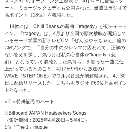
ススメ5』のオープニング主題歌で、4月17日に配信スタ
ート、ミュージックビデオも公開された。当週はラジオで
高ポイント（18位）を獲得した。
14位には、Chilli Beans.の新曲「tragedy」が初チャート
イン。「tragedy」は、4月より全国で順次放映が開始して
いるモード学園の新テレビCM 「ぜんぶやっちゃえ」篇の
CMソングで、「自分の中のジレンマに囚われて、正解の
ない答えを探し、気づけば私の心自体が“tragedy（悲
劇）”となっていく混沌とした気持ち」を歌った一曲に仕
上がっているとのこと。4月7日9時から放送のJ-
WAVE『STEP ONE』でフル尺音源が初解禁され、4月30
日に配信リリースした。こちらもラジオで60位と高ポイン
トとなった。
※▽＝特殊記号のハート
◎Billboard JAPAN Heatseekers Songs
（集計期間：2025年4月28日～5月4日）
1位「The 1」muque