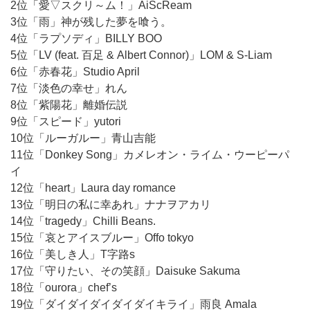
2位「愛▽スクリ～ム！」AiScReam
3位「雨」神が残した夢を喰う。
4位「ラプソディ」BILLY BOO
5位「LV (feat. 百足 & Albert Connor)」LOM & S-Liam
6位「赤春花」Studio April
7位「淡色の幸せ」れん
8位「紫陽花」離婚伝説
9位「スピード」yutori
10位「ルーガルー」青山吉能
11位「Donkey Song」カメレオン・ライム・ウーピーパ
イ
12位「heart」Laura day romance
13位「明日の私に幸あれ」ナナヲアカリ
14位「tragedy」Chilli Beans.
15位「哀とアイスブルー」Offo tokyo
16位「美しき人」T字路s
17位「守りたい、その笑顔」Daisuke Sakuma
18位「ourora」chef’s
19位「ダイダイダイダイダイキライ」雨良 Amala