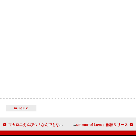
muque
マカロニえんぴつ「なんでもないよ、」6億回突破：今週のストリーミングまとめ
平井 大、“今”を駆け抜ける新曲「Summer of Love」配信リリース