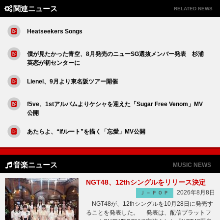
関連ニュース
RELATED NEWS
Heatseekers Songs
僕が見たかった青空、8月発売のニューSG選抜メンバー発表 杉浦
英恋が初センターに
Lienel、9月より東名阪ツアー開催
f5ve、1stアルバムよりケシャを迎えた「Sugar Free Venom」MV
公開
あたらよ、“ifルート”を描く「忘愛」MV公開
音楽ニュース
MUSIC NEWS
NGT48、12thシングルをリリース決定
2026年8月8日
Ｊ－ＰＯＰ
NGT48が、12thシングルを10月28日に発売す
ることを発表した。 発表は、配信プラットフ