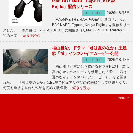
feat. BBY NABE, Cyprus, Kenya
Fujita」配信リリース
2026年8月8日
Ｊ－ＰＯＰ
MA55IVE THE RAMPAGEが、新曲「八 feat.
BBY NABE, Cyprus, Kenya Fujita」を配信リリー
スした。 本楽曲は、2026年6月10日に開催されたMA55IVE THE RAMPAGE
初の日本 …
続きを読む
福山雅治、ドラマ『君は夏のなか』主題
歌「蛍」インスパイアムービー公開
2026年8月8日
Ｊ－ＰＯＰ
福山雅治が主題歌を務めるドラマNEXT『君は
夏のなか』の名シーンを使用した「蛍（「君は
夏のなか」インスパイアムービー）」が公開さ
れた。 『君は夏のなか』はBL界でピュアな作品の代表格として話題となり、
何度も重版を重ねた作品を初めて映像化 …
続きを読む
more »