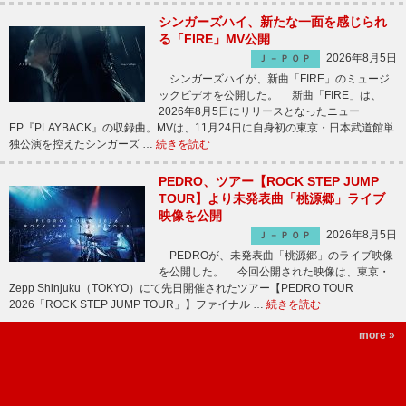
シンガーズハイ、新たな一面を感じられ
る「FIRE」MV公開
2026年8月5日
Ｊ－ＰＯＰ
シンガーズハイが、新曲「FIRE」のミュージ
ックビデオを公開した。 新曲「FIRE」は、
2026年8月5日にリリースとなったニュー
EP『PLAYBACK』の収録曲。MVは、11月24日に自身初の東京・日本武道館単
独公演を控えたシンガーズ …
続きを読む
PEDRO、ツアー【ROCK STEP JUMP
TOUR】より未発表曲「桃源郷」ライブ
映像を公開
2026年8月5日
Ｊ－ＰＯＰ
PEDROが、未発表曲「桃源郷」のライブ映像
を公開した。 今回公開された映像は、東京・
Zepp Shinjuku（TOKYO）にて先日開催されたツアー【PEDRO TOUR
2026「ROCK STEP JUMP TOUR」】ファイナル …
続きを読む
more »