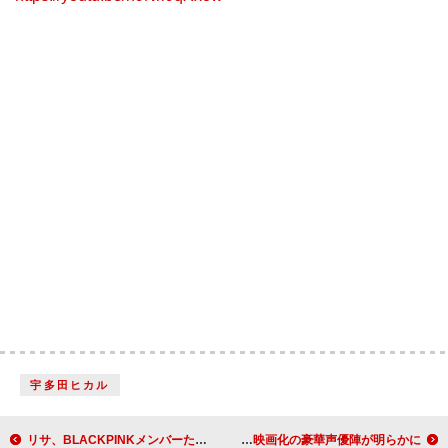
宇多田ヒカル
リサ、BLACKPINKメンバーたちとスタジオ入りしていたと明かす
ポール・マッカートニー、絵本『あの雲のむこうに』映画化の豪華声優陣が明らかに