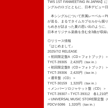
TWS 1ST FANMEETING IN 
ングルのロゴとともに、日本デビュー
本シングルについて所属レーベル＜PLEDI
が送る、まるでタイムカプセルから掘
らめきが詰まった夏の思い出のように
日本オリジナル楽曲を含む全3曲が収録
◎リリース情報
『はじめまして』
2025/7/2 RELEASE
＜初回限定盤A（CD＋フォトブック）
TYCT-39305 2,420円（tax in.）
＜初回限定盤B（CD＋フォトブック）
TYCT-39306 2,420円（tax in.）
＜通常盤（CD）＞
TYCT-30159 1,320円（tax in.）
＜メンバーソロジャケット盤（CD）＞
TYCT-39307～TYCT-39312 各1,210円
＜UNIVERSAL MUSIC STORE限定盤
PDCV-5086 1,320円（tax in.）