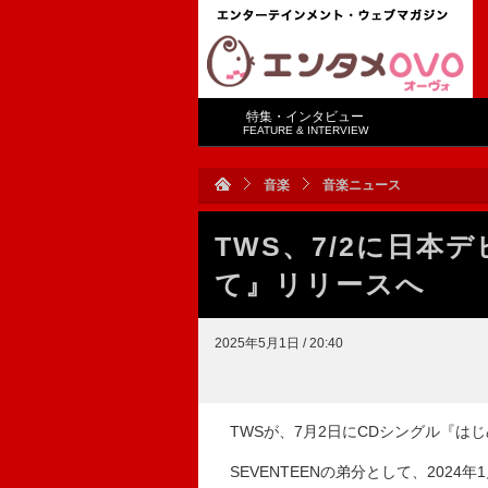
特集・インタビュー
FEATURE & INTERVIEW
音楽
音楽ニュース
TWS、7/2に日本
て』リリースへ
2025年5月1日 / 20:40
TWSが、7月2日にCDシングル『は
SEVENTEENの弟分として、2024