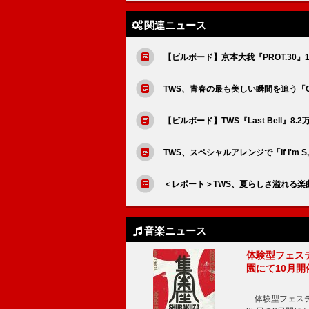
関連ニュース
【ビルボード】京本大我『PROT.30
TWS、青春の最も美しい瞬間を追う「Cou
【ビルボード】TWS『Last Bell』8.
TWS、スペシャルアレンジで「If I'm S, C
＜レポート＞TWS、夏らしさ溢れる楽
音楽ニュース
体験型フェスティバ
園にて10月開
体験型フェスティバル