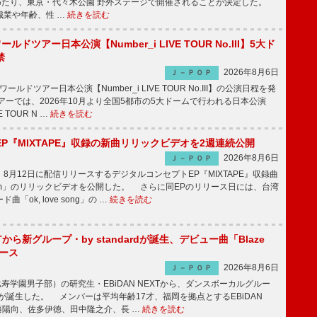
にわたり、東京・代々木公園 野外ステージで開催されることが決定した。
職業や年齢、性 …
続きを読む
ワールドツアー日本公演【Number_i LIVE TOUR No.III】5大ド
禁
2026年8月6日
Ｊ－ＰＯＰ
ワールドツアー日本公演【Number_i LIVE TOUR No.III】の公演日程を発
ーでは、2026年10月より全国5都市の5大ドームで行われる日本公演
VE TOUR N …
続きを読む
P『MIXTAPE』収録の新曲リリックビデオを2週連続公開
2026年8月6日
Ｊ－ＰＯＰ
月12日に配信リリースするデジタルコンセプトEP『MIXTAPE』収録曲
t plum」のリリックビデオを公開した。 さらに同EPのリリース日には、台湾
「ok, love song」の …
続きを読む
EXTから新グループ・by standardが誕生、デビュー曲「Blaze
ース
2026年8月6日
Ｊ－ＰＯＰ
比寿学園男子部）の研究生・EBiDAN NEXTから、ダンスボーカルグルー
dardが誕生した。 メンバーは平均年齢17才、福岡を拠点とするEBiDAN
後藤陽向、佐多伊徳、田中隆之介、長 …
続きを読む