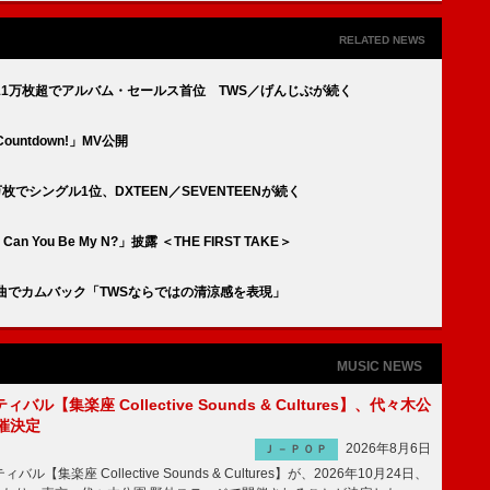
RELATED NEWS
』11万枚超でアルバム・セールス首位 TWS／げんじぶが続く
ntdown!」MV公開
2万枚でシングル1位、DXTEEN／SEVENTEENが続く
an You Be My N?」披露 ＜THE FIRST TAKE＞
曲でカムバック「TWSならではの清涼感を表現」
MUSIC NEWS
ル【集楽座 Collective Sounds & Cultures】、代々木公
催決定
2026年8月6日
Ｊ－ＰＯＰ
【集楽座 Collective Sounds & Cultures】が、2026年10月24日、