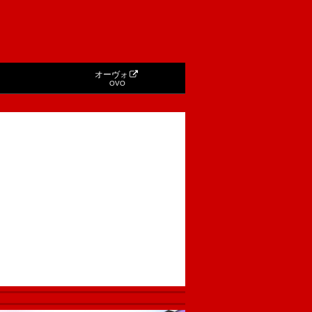
オーヴォ
OVO