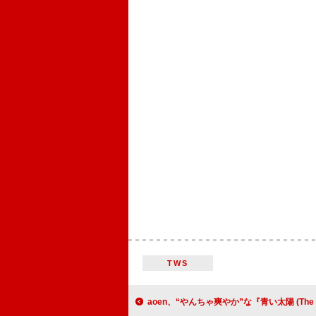
TWS
aoen、“やんちゃ爽やか”な『青い太陽 (The Blue Sun)』コン