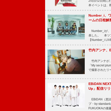
25日の2日間
本イベントは、
Number_i、
ームの日程解
Number_iが、
表した。 本ツア
【Number_i LI
竹内アンナ、E
竹内アンナが、8
「My secre
で撮影されたリード曲
EBiDAN N
Up」配信リリ
EBiDAN（恵
プ・by stan
FUKUOKAの