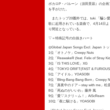
ボカロP・バルーン（須田景凪）の企画アル
を手がけた。
またトップ20圏外では、tuki.「騙
歌に起用されている楽曲で、4月14日よ
り間近となっている。
▽＝特殊記号の白抜きハート
◎Global Japan Songs Excl. Japan ト
1位「オトノケ」Creepy Nuts
2位「ReawakeR (feat. Felix of Stray K
3位「IS THIS LOVE」XG
4位「TOKYO DRIFT(FAST & FURIOUS
5位「アイドル」YOASOBI
6位「Bling-Bang-Bang-Born」Creepy N
7位「真夜中のドア～stay with me」
8位「死ぬのがいいわ」藤井 風
9位「愛▽スクリ～ム！」AiScReam
10位「夜に駆ける」YOASOBI