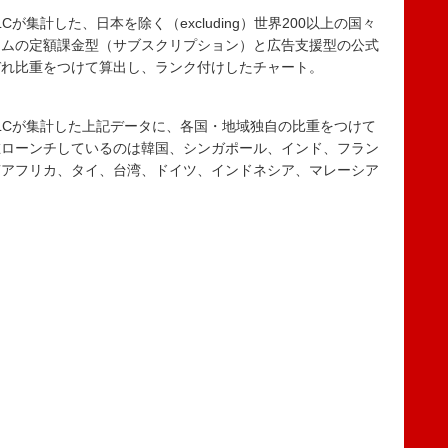
 LLCが集計した、日本を除く（excluding）世界200以上の国々
ームの定額課金型（サブスクリプション）と広告支援型の公式
ぞれ比重をつけて算出し、ランク付けしたチャート。
〉
ta LLCが集計した上記データに、各国・地域独自の比重をつけて
在ローンチしているのは韓国、シンガポール、インド、フラン
南アフリカ、タイ、台湾、ドイツ、インドネシア、マレーシア