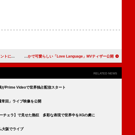
セージで反論
TOMORROW X TOGETHER、爽やかで可愛らしい「Love Language」MVティザー公開
RELATED NEWS
演がPrime Videoで世界独占配信スタート
り「通常回」ライブ映像を公開
ーチェラ】で見せた熱狂 多彩な表現で世界中をXGの虜に
ーム大阪でライブ