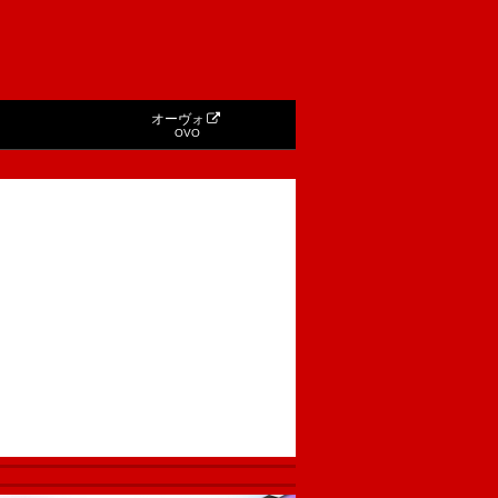
オーヴォ
OVO