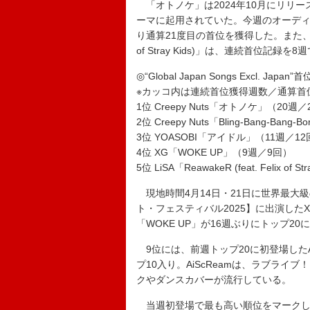
「オトノケ」は2024年10月にリリ
ーマに起用されていた。今週のオーディ
り通算21度目の首位を獲得した。また、前週まで
of Stray Kids)」は、連続首位
◎“Global Japan Songs Excl. Ja
※カッコ内は連続首位獲得週数／通算首
1位 Creepy Nuts「オトノケ」（20週／
2位 Creepy Nuts「Bling-Bang-Ban
3位 YOASOBI「アイドル」（11週／1
4位 XG「WOKE UP」（9週／9回）
5位 LiSA「ReawakeR (feat. Felix of
現地時間4月14日・21日に世界最大
ト・フェスティバル2025】に出演したXG
「WOKE UP」が16週ぶりにトップ2
9位には、前週トップ20に初登場したA
プ10入り。AiScReamは、ラブライ
クやダンスカバーが流行している。
当週初登場で最も高い順位をマークした