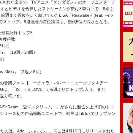
ースされた楽曲で、TVアニメ『ダンダダン』のオープニング・テ
オとビデオを合算したストリーミング数は333万回で、9週ぶ
首位を走り続けていたLiSA「ReawakeR (feat. Felix
記録を8週でストップ。8週連続の首位獲得は、歴代5位の長さとなる。
pan”首位最長記録トップ5
位獲得数
21回）
g-Born」（19週／24回）
2回）
 Stray Kids)」（8週／8回）
級の音楽フェス【コーチェラ・バレー・ミュージック＆アー
は、「IS THIS LOVE」が5週ぶりにトップ3入り。また
0に返り咲いた。
iScReam「愛▽スクリ～ム！」がさらに順位を上げ初のトッ
ブ！シリーズ初の作品横断ユニットで、同曲はTikTokでリップシン
のは、Ado「シャルル」。同曲は4月16日にリリースされた