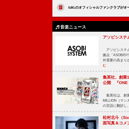
tuki.のオフィシャルファンクラブが
音楽ニュース
アソビシステム
アソビシステム
拠点「ASOBI
外需要の高まり
む
集英社、創業1
公開 『ONE
集英社は、創業
MILLION（
の言語に翻訳し
松村北斗（Si
面写真＆コメ