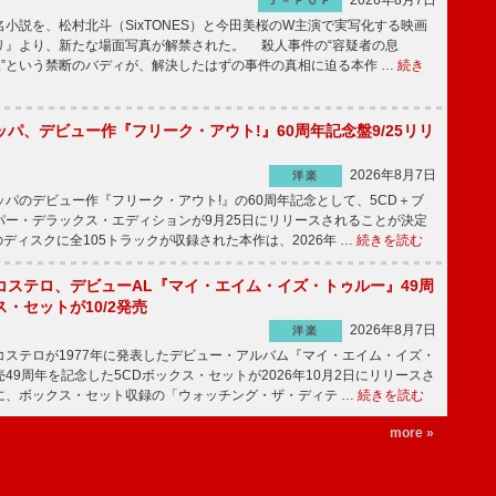
2026年8月7日
Ｊ－ＰＯＰ
説を、松村北斗（SixTONES）と今田美桜のW主演で実写化する映画
リ』より、新たな場面写真が解禁された。 殺人事件の“容疑者の息
娘”という禁断のバディが、解決したはずの事件の真相に迫る本作 …
続き
パ、デビュー作『フリーク・アウト!』60周年記念盤9/25リリ
2026年8月7日
洋楽
パのデビュー作『フリーク・アウト!』の60周年記念として、5CD＋ブ
パー・デラックス・エディションが9月25日にリリースされることが決定
ディスクに全105トラックが収録された本作は、2026年 …
続きを読む
コステロ、デビューAL『マイ・エイム・イズ・トゥルー』49周
・セットが10/2発売
2026年8月7日
洋楽
ステロが1977年に発表したデビュー・アルバム『マイ・エイム・イズ・
49周年を記念した5CDボックス・セットが2026年10月2日にリリースさ
に、ボックス・セット収録の「ウォッチング・ザ・ディテ …
続きを読む
more »