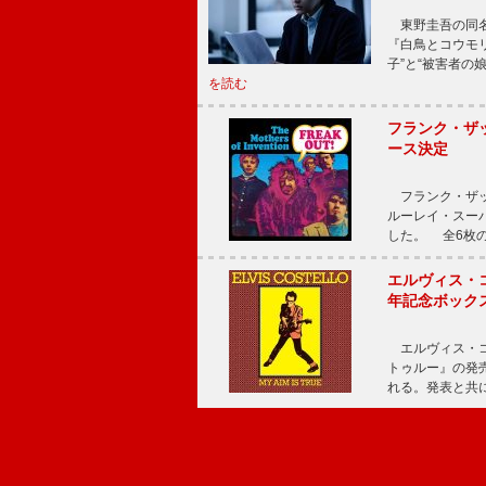
東野圭吾の同名小
『白鳥とコウモ
子”と“被害者の
を読む
フランク・ザッ
ース決定
フランク・ザッ
ルーレイ・スー
した。 全6枚の
エルヴィス・
年記念ボックス
エルヴィス・コ
トゥルー』の発売
れる。発表と共