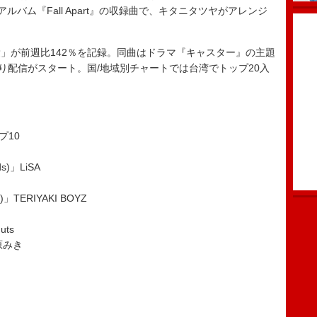
バム『Fall Apart』の収録曲で、キタニタツヤがアレンジ
シ愛」が前週比142％を記録。同曲はドラマ『キャスター』の主題
り配信がスタート。国/地域別チャートでは台湾でトップ20入
ップ10
ids)」LiSA
)」TERIYAKI BOYZ
uts
松原みき