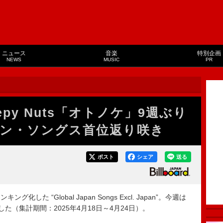
ニュース
音楽
特別企画
NEWS
MUSIC
PR
py Nuts「オトノケ」9週ぶり
ン・ソングス首位返り咲き
ポスト
シェア
送る
た “Global Japan Songs Excl. Japan”。今週は
得した（集計期間：2025年4月18日～4月24日）。