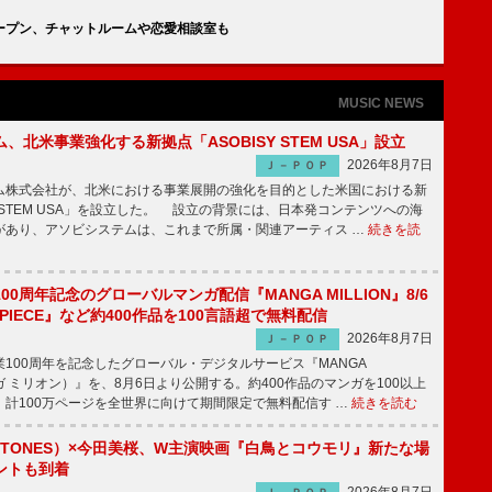
オープン、チャットルームや恋愛相談室も
MUSIC NEWS
、北米事業強化する新拠点「ASOBISY STEM USA」設立
2026年8月7日
Ｊ－ＰＯＰ
株式会社が、北米における事業展開の強化を目的とした米国における新
SYSTEM USA」を設立した。 設立の背景には、日本発コンテンツへの海
があり、アソビシステムは、これまで所属・関連アーティス …
続きを読
00周年記念のグローバルマンガ配信『MANGA MILLION』8/6
 PIECE』など約400作品を100言語超で無料配信
2026年8月7日
Ｊ－ＰＯＰ
100周年を記念したグローバル・デジタルサービス『MANGA
マンガ ミリオン）』を、8月6日より公開する。約400作品のマンガを100以上
、計100万ページを全世界に向けて期間限定で無料配信す …
続きを読む
xTONES）×今田美桜、W主演映画『白鳥とコウモリ』新たな場
ントも到着