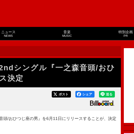
ニュース
音楽
特別企画
NEWS
MUSIC
PR
に2ndシングル『一之森音頭/おひ
ス決定
ポスト
シェア
送る
音頭/おひつじ座の男』を6月11日にリリースすることが、決定