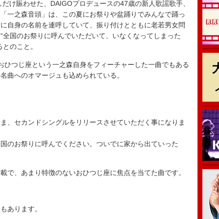
だけ賑わせた、DAIGOプロデュースの47歳の新人歌謡歌手、
る「一之森音頭」は、この夏にお祭りや盆踊りでみんなで踊っ
ずに自身の名前を連呼していて、振り付けとともに老若男女問
“全国のお祭りに呼んでいただいて、いなくなってしまった
るとのこと。
おひつじ座という一之森自身をフィーチャーした一曲でもある
の名曲へのオマージュも込められている。
まま、セカンドシングルをリリースさせていただく事になりま
全国のお祭りに呼んでください。ついでに家から出ていった
満載で、あまり特徴のないおひつじ座に焦点を当てた曲です。
性もあります。