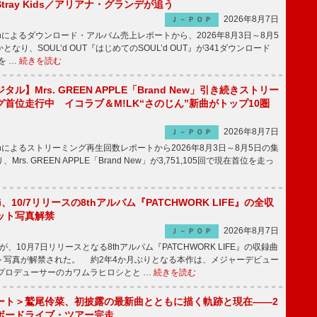
tray Kids／アリアナ・グランデが追う
2026年8月7日
Ｊ－ＰＯＰ
apanによるダウンロード・アルバム売上レポートから、2026年8月3日～8月5
なり、SOUL’d OUT『はじめてのSOUL’d OUT』が341ダウンロード
を …
続きを読む
ル】Mrs. GREEN APPLE「Brand New」引き続きストリー
首位走行中 イコラブ＆M!LK“さのじん”新曲がトップ10圏
2026年8月7日
Ｊ－ＰＯＰ
apanによるストリーミング再生回数レポートから2026年8月3日～8月5日の集
rs. GREEN APPLE「Brand New」が3,751,105回で現在首位を走っ
Emi、10/7リリースの8thアルバム『PATCHWORK LIFE』の全収
ット写真解禁
2026年8月7日
Ｊ－ＰＯＰ
miが、10月7日リリースとなる8thアルバム『PATCHWORK LIFE』の収録曲
ト写真が解禁された。 約2年4か月ぶりとなる本作は、メジャーデビュー
にプロデューサーのカワムラヒロシとと …
続きを読む
ート＞鷲尾伶菜、初披露の最新曲とともに描く軌跡と現在――2
ボードライブ・ツアー完走