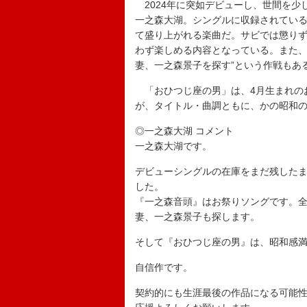
2024年に突如デビューし、世間を少し
一之森大湖。シングルに収録されてい
て盛り上がれる楽曲だ。サビでは懲り
わず楽しめる内容となっている。また、
妻、一之森景子を探す”という作戦もあ
「おひつじ座の男」は、4月生まれの
が、タイトル・曲調ともに、かの昭和
◎一之森大湖 コメント
一之森大湖です。
デビューシングルの在庫をまだ残した
した。
『一之森音頭』はお祭りソングです。
妻、一之森景子も探します。
そして『おひつじ座の男』は、昭和感
自信作です。
契約的にも生涯最後の作品になる可能