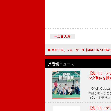
一之森大湖
MADEIN、ショーケース【MADEIN SHOWCASE LIVE】開催＆日
音楽ニュース
【先ヨミ・デジタル
ング首位を独
GfK/NIQ J
集計が明らかとなり、T
（DL）を売り上
【先ヨミ・デジタ