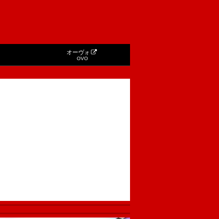
オーヴォ
OVO