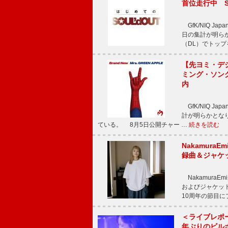
首位走行中 S
GfK/NIQ J
日の集計が明らかと
（DL）でトップ
【先ヨミ・デジタ
ミング・ソング
内
GfK/NIQ J
計が明らかとなり、M
ている。 8月5日公開チャー …
続きを読む
Nakamura
録曲＆ジャケ
NakamuraE
およびジャケッ
10周年の節目
＜ライブレポ
年ぶりのビル