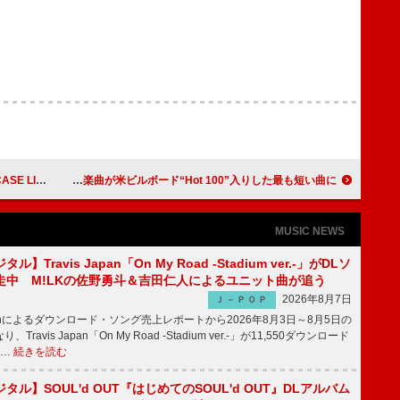
本デビュー決定
ジャック・ブラック、『マインクラフト／ザ・ムービー』より34秒の楽曲が米ビルボード“Hot 100”入りした最も短い曲に
MUSIC NEWS
】Travis Japan「On My Road -Stadium ver.-」がDLソ
走中 M!LKの佐野勇斗＆吉田仁人によるユニット曲が追う
2026年8月7日
Ｊ－ＰＯＰ
apanによるダウンロード・ソング売上レポートから2026年8月3日～8月5日の
ravis Japan「On My Road -Stadium ver.-」が11,550ダウンロード
 …
続きを読む
ル】SOUL'd OUT『はじめてのSOUL'd OUT』DLアルバム