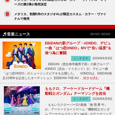
ーズの第2弾が発売決定
メタリカ、初期5作のスタジオALが限定カスタム・カラー・ヴァイ
ナルで発売
音楽ニュース
MUSIC NEWS
EBiDANの新グループ・iiONDO、デビュ
ー曲「はつ恋ONDO」MVで“良い温度”を
保つ為に奮闘
2026年8月9日
Ｊ－ＰＯＰ
EBiDAN（恵比寿学園男子部）の新グループ・
iiONDO（読み：イイオンド）が、デビュー曲
「はつ恋ONDO」のミュージックビデオを公開した。 iiONDOは、EBiDAN発
足15周年を記念したオーディション【EBiDAN THE AU …
続きを読む
ももクロ、アーケードカードゲーム『機
動戦士ガンダム』テーマソングを担当
2026年8月9日
Ｊ－ＰＯＰ
ももいろクローバーZの新曲「無 我 夢 中」
が、アーケードカードゲーム『機動戦士ガンダ
ム アーセナルコマンダー ver.β』のテーマソング