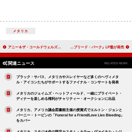
メタリカ
アニー＆ザ・コールドウェルズ、デヴィッド・バーンのレーベルより最新AL『Can’t Lose My (Soul)』を発売
ソウル・フラワー・ユニオン前身バンド、ニューエスト・モデル『クロスブリード・パーク』LP盤が発売
関連ニュース
RELATED NEWS
ブラック・サバス、メタリカやスレイヤーなど多くのヘヴィメタ
ル・アイコンたちがサポートするファイナル・コンサートを発表
メタリカのジェイムズ・ヘットフィールド、一緒にプライベート・
ディナーを楽しめる権利がチャリティー・オークションに出品
メタリカ、アメリカ議会図書館主催の授賞式でエルトン・ジョンと
バーニー・トーピンの「Funeral for a Friend/Love Lies Bleeding」
をカバー
メタリカ、スタジオ作の限定カスタム・カラー・ヴァイナル・シリ