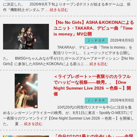
に決定した。 2026年8月下旬よりオープンβテストが始まる本ゲームは、前
作『機動戦士ガンダム ア …
続きを読む
【No No Girls】ASHA＆KOKONAによる
ユニット・TAKARA、デビュー曲「Time
is money」MV公開
2026年8月9日
Ｊ－ＰＯＰ
TAKARAが、デビュー曲「Time is money」を
配信リリースし、ミュージックビデオを公開し
た。 BMSG×ちゃんみなが手がけたガールズグループオーディション【No No
Girls】に参加したASHAとKOKONAによる新ユニ …
続きを読む
＜ライブレポート＞一夜限りのカラフル
でハッピーな祝祭――映秀。、【One
Night Summer Live 2026 ～色祭～】開
催
2026年8月9日
Ｊ－ＰＯＰ
10代20代の同世代リスナーを中心に注目を集
めるシンガーソングライターの映秀。が、8月1日に東京・Spotify O-WESTにて
一夜限りのワンマンライブ【One Night Summer Live 2026 ～色祭～】を開催し
た。 夏 …
続きを読む
「自分だけの1冊との出会いを」――全国