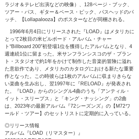
ラジオ＆テレビ出演などの映像）、128ページ・ブック、
ツアー・パス、ギター＆ベース・ピック、パスヘッドのパ
ッチ、【Lollapalooza】のポスターなどが同梱される。
1996年6月4日にリリースされた『LOAD』はメタリカに
とって2枚目の米ビルボード・アルバム・チャー
ト“Billboard 200”初登場1位を獲得したアルバムとなり、4
週連続1位に留まった。米サンフランシスコのザ・プラン
ト・スタジオで約1年をかけて制作した音楽的冒険に溢れ
た意欲作であり、メタリカのカタログにおける新たな重要
作となった。この時彼らは1枚のアルバムに収まりきらな
い楽曲を生み出し、翌1997年に『RELOAD』が発表され
た。『LOAD』からのシングル4曲のうち「アンティル・
イット・スリープス」と「キング・ナッシング」の2曲
は、2023年の最新アルバム『72シーズンズ』の【M72ワ
ールド・ツアー】のセットリストに定期的に入っている。
◎リリース情報
アルバム『LOAD（リマスター）』