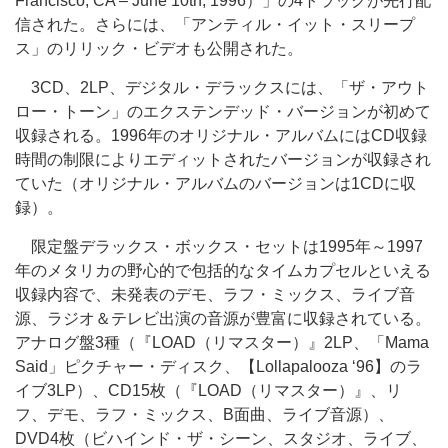
Francisco, CA – June 10th, 1996）」の4トラックが先行配
信された。さらには、「アンティル・イット・スリープ
ス」のリリック・ビデオも公開された。
3CD、2LP、デジタル・デラックスには、「ザ・アウト
ロー・トーン」のエクステンデッド・バージョンが初めて
収録される。1996年のオリジナル・アルバムにはCD収録
時間の制限によりエディットされたバージョンが収録され
ていた（オリジナル・アルバムのバージョンは1CDに収
録）。
限定盤デラックス・ボックス・セットは1995年～1997
年のメタリカの野心的で包括的なタイムカプセルといえる
収録内容で、未発表のデモ、ラフ・ミックス、ライブ音
源、ラジオ＆テレビ出演の音源が豊富に収録されている。
アナログ盤3種（『LOAD（リマスター）』2LP、「Mama
Said」ピクチャー・ディスク、【Lollapalooza ‘96】のラ
イブ3LP）、CD15枚（『LOAD（リマスター）』、リ
フ、デモ、ラフ・ミックス、B面曲、ライブ音源）、
DVD4枚（ビハインド・ザ・シーン、スタジオ、ライブ、