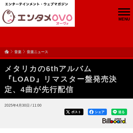
MENU
音楽
音楽ニュース
メタリカの6thアルバム
『LOAD』リマスター盤発売決
定、4曲が先行配信
2025年4月30日 / 11:00
ポスト
シェア
送る