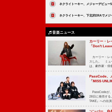
ネクライトーキー、メジャーデビュー5
ネクライトーキー、下北沢ERAでメジ
音楽ニュース
カーリー・レ
「Don't Leav
カーリー・レイ・ジェ
スした。 ミュ
は、劇作家・俳
PassCode
「MISS UNL
PassCode
28日に発売する。
TAKE』への出
ソンバー、自