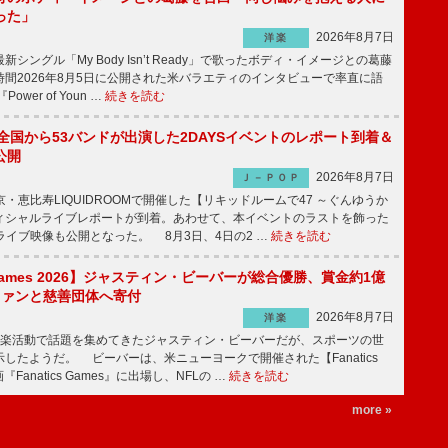
った」
2026年8月7日
洋楽
ングル「My Body Isn’t Ready」で歌ったボディ・イメージとの葛藤
間2026年8月5日に公開された米バラエティのインタビューで率直に語
wer of Youn …
続きを読む
、全国から53バンドが出演した2DAYSイベントのレポート到着＆
公開
2026年8月7日
Ｊ－ＰＯＰ
京・恵比寿LIQUIDROOMで開催した【リキッドルームで47 ～ぐんゆうか
ィシャルライブレポートが到着。あわせて、本イベントのラストを飾った
尺ライブ映像も公開となった。 8月3日、4日の2 …
続きを読む
s Games 2026】ジャスティン・ビーバーが総合優勝、賞金約1億
をファンと慈善団体へ寄付
2026年8月7日
洋楽
楽活動で話題を集めてきたジャスティン・ビーバーだが、スポーツの世
したようだ。 ビーバーは、米ニューヨークで開催された【Fanatics
『Fanatics Games』に出場し、NFLの …
続きを読む
more »