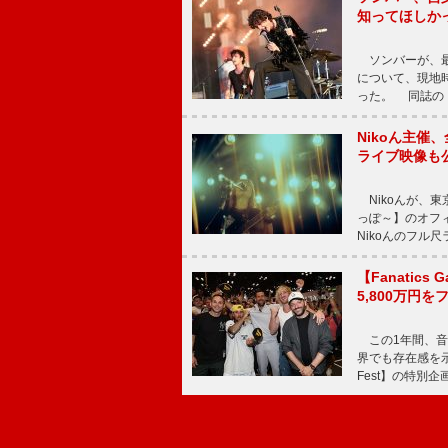
知ってほしか
ソンバーが、最新シ
について、現地時
った。 同誌の『Po
Nikoん主催
ライブ映像も
Nikoんが、東
っぽ～】のオフ
Nikoんのフル
【Fanatic
5,800万円
この1年間、音
界でも存在感を示
Fest】の特別企画