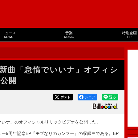
ニュース
音楽
特別企画
NEWS
MUSIC
PR
新曲「怠惰でいいナ」オフィシ
公開
ポスト
シェア
送る
いナ」のオフィシャルリリックビデオを公開した。
5周年記念EP『モブなりのカンフー』の収録曲である。EP