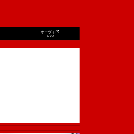
オーヴォ
OVO