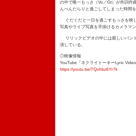
の中で唯一もっさ（Vo／Gt）が作詞作
んべんだらりと過ごしてしまった時間
ぐだぐだと一日を過ごすもっさを映し
写真やライブ写真を手掛けるカメラマ
リリックビデオの中には親しいバンドマ
演している。
◎映像情報
YouTube『ネクライトーキーLyric Video「
https://youtu.be/TQohbz6Yr7k