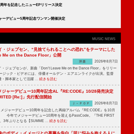
周年を記念したニューEPリリース決定
ャーデビュー5周年記念ワンマン開催決定
MUSIC NEWS
イ・ジェプセン、“見捨てられることへの恐れ”をテーマにした
e Me on the Dance Floor」公開
2026年8月7日
洋楽
プセンが、新曲「Don’t Leave Me on the Dance Floor」をリリー
ージック・ビデオには、俳優オールデン・エアエンライクが出演。監督
優・脚本家として活躍 …
続きを読む
、メジャーデビュー10周年記念AL『RE:CODE』10/28発売決定
IMITED [Re:]」先行配信開始
2026年8月7日
Ｊ－ＰＯＰ
が、メジャーデビュー10周年を記念した再録アルバム『RE:CODE』を10月
 今年でメジャーデビュー10周年を迎えるPassCode。『THE FIRST
演、3年ぶりとなる【SUMME …
続きを読む
身のボディ・イメージとの葛藤を告白「同じ悩みを抱える人に