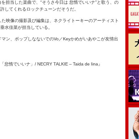
曲を担当した楽曲で、“そうさ今日は 怠惰でいいナ”と歌う、の
を許してくれるロックチューンだそうだ。
た映像の撮影及び編集は、ネクライトーキーのアーティスト
ン垂水佳菜が担当している。
ン、ポップしなないでのVo／Keyかめがいあやこが友情出
怠惰でいいナ」/ NECRY TALKIE – Taida de Iina』