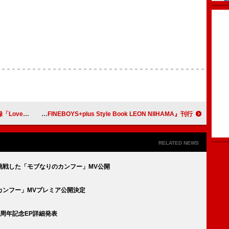
6配信リリース決定
新浜レオン、初のスタイルブック『FINEBOYS+plus Style Book LEON NIIHAMA』刊行
RELATED NEWS
挑戦した「モブなりのカンフー」MV公開
カンフー」MVプレミア公開決定
周年記念EP詳細発表