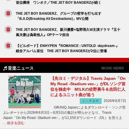
首位獲得 ワンオク／THE JET BOY BANGERZが続く
THE JET BOY BANGERZ、グループの哲学を打ち出す
「B.A.D(Breaking All Destinations)」MV公開
THE JET BOY BANGERZ、新川優愛×塩野瑛久W主演ドラマ『五十
嵐夫妻は偽装他人』OPテーマ担当
【ビルボード】ENHYPEN『ROMANCE : UNTOLD -daydream-』
総合アルバム首位 THE JET BOY BANGERZが2位に登場
音楽ニュース
MUSIC NEWS
【先ヨミ・デジタル】Travis Japan「On
My Road -Stadium ver.-」がDLソング首
位を独走中 M!LKの佐野勇斗＆吉田仁人
によるユニット曲が追う
2026年8月7日
Ｊ－ＰＯＰ
GfK/NIQ Japanによるダウンロード・ソング売
上レポートから2026年8月3日～8月5日の集計が明らかとなり、Travis
Japan「On My Road -Stadium ver.-」が11,550ダウンロード（DL）を売り上
…
続きを読む