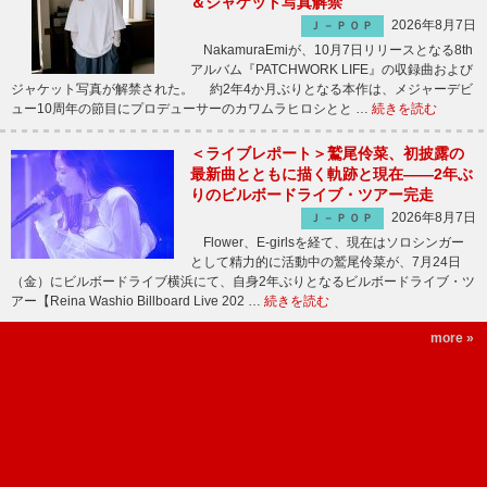
＆ジャケット写真解禁
2026年8月7日
Ｊ－ＰＯＰ
NakamuraEmiが、10月7日リリースとなる8th
アルバム『PATCHWORK LIFE』の収録曲および
ジャケット写真が解禁された。 約2年4か月ぶりとなる本作は、メジャーデビ
ュー10周年の節目にプロデューサーのカワムラヒロシとと …
続きを読む
＜ライブレポート＞鷲尾伶菜、初披露の
最新曲とともに描く軌跡と現在――2年ぶ
りのビルボードライブ・ツアー完走
2026年8月7日
Ｊ－ＰＯＰ
Flower、E-girlsを経て、現在はソロシンガー
として精力的に活動中の鷲尾伶菜が、7月24日
（金）にビルボードライブ横浜にて、自身2年ぶりとなるビルボードライブ・ツ
アー【Reina Washio Billboard Live 202 …
続きを読む
more »