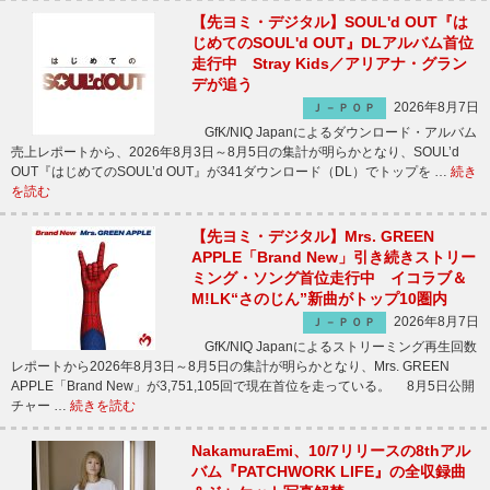
【先ヨミ・デジタル】SOUL'd OUT『は
じめてのSOUL'd OUT』DLアルバム首位
走行中 Stray Kids／アリアナ・グラン
デが追う
2026年8月7日
Ｊ－ＰＯＰ
GfK/NIQ Japanによるダウンロード・アルバム
売上レポートから、2026年8月3日～8月5日の集計が明らかとなり、SOUL’d
OUT『はじめてのSOUL’d OUT』が341ダウンロード（DL）でトップを …
続き
を読む
【先ヨミ・デジタル】Mrs. GREEN
APPLE「Brand New」引き続きストリー
ミング・ソング首位走行中 イコラブ＆
M!LK“さのじん”新曲がトップ10圏内
2026年8月7日
Ｊ－ＰＯＰ
GfK/NIQ Japanによるストリーミング再生回数
レポートから2026年8月3日～8月5日の集計が明らかとなり、Mrs. GREEN
APPLE「Brand New」が3,751,105回で現在首位を走っている。 8月5日公開
チャー …
続きを読む
NakamuraEmi、10/7リリースの8thアル
バム『PATCHWORK LIFE』の全収録曲