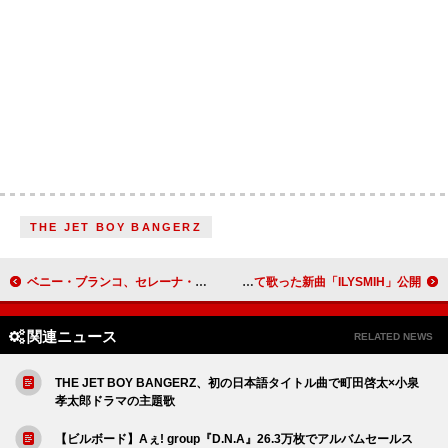
THE JET BOY BANGERZ
ベニー・ブランコ、セレーナ・ゴメスを初プロムに誘う
カリ・ウチス、母性について歌った新曲「ILYSMIH」公開
関連ニュース
RELATED NEWS
THE JET BOY BANGERZ、初の日本語タイトル曲で町田啓太×小泉
孝太郎ドラマの主題歌
【ビルボード】Aぇ! group『D.N.A』26.3万枚でアルバムセールス