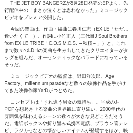
THE JET BOY BANGERZが5月28日発売のEPより、先
行配信中の「まさか泣くとは思わなかった」ミュージック
ビデオをプレミア公開した。
今回の楽曲は、作曲・編曲に春川仁志（EXILE「ただ…
逢いたくて」）、作詞に小竹正人（三代目J Soul Brothers
from EXILE TRIBE「C.O.S.M.O.S. ～秋桜～」）と、これ
まで数々のLDHの楽曲を生み出してきたクリエイターがタ
ッグを組んだ、オーセンティックなバラードになっている
そうだ。
ミュージックビデオの監督は、野田洋次郎、Age
Factory、millennium paradeなど数々の映像作品を手がけ
てきた映像作家YerDがつとめた。
コンセプトは「すれ違う男女の気持ち」。平成のJ-
POPを想起させる楽曲の世界観に寄り添い、2000年代の
雰囲気を味わえるシーンの数々が大きな見どころだそう
だ。電話ボックスや折り畳み式携帯電話、ブラウン管テレ
ビ、ラジカセなどの懐かしいアイテムが登場するほか、映