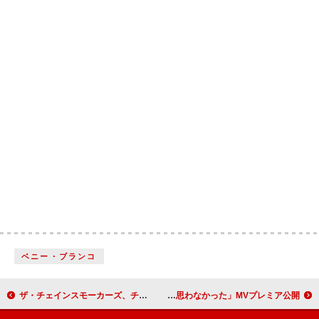
ベニー・ブランコ
ザ・チェインスモーカーズ、チャペル・ローン「Pink Pony Club」のリミックス公開
THE JET BOY BANGERZ、最新曲「まさか泣くとは思わなかった」MVプレミア公開