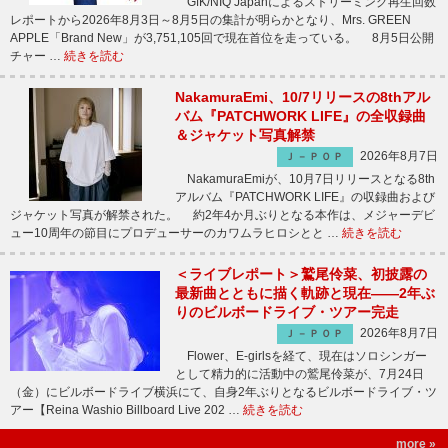
GfK/NIQ Japanによるストリーミング再生回数
レポートから2026年8月3日～8月5日の集計が明らかとなり、Mrs. GREEN
APPLE「Brand New」が3,751,105回で現在首位を走っている。 8月5日公開
チャー …
続きを読む
NakamuraEmi、10/7リリースの8thアル
バム『PATCHWORK LIFE』の全収録曲
＆ジャケット写真解禁
2026年8月7日
Ｊ－ＰＯＰ
NakamuraEmiが、10月7日リリースとなる8th
アルバム『PATCHWORK LIFE』の収録曲および
ジャケット写真が解禁された。 約2年4か月ぶりとなる本作は、メジャーデビ
ュー10周年の節目にプロデューサーのカワムラヒロシとと …
続きを読む
＜ライブレポート＞鷲尾伶菜、初披露の
最新曲とともに描く軌跡と現在――2年ぶ
りのビルボードライブ・ツアー完走
2026年8月7日
Ｊ－ＰＯＰ
Flower、E-girlsを経て、現在はソロシンガー
として精力的に活動中の鷲尾伶菜が、7月24日
（金）にビルボードライブ横浜にて、自身2年ぶりとなるビルボードライブ・ツ
アー【Reina Washio Billboard Live 202 …
続きを読む
more »