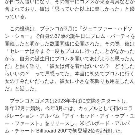
が四つん這いになり、その背中にゴメスが乗る写真などが
含まれており、彼は「思っていた以上に楽しかった」と綴
っている。
この投稿は、ブランコが3月に『ジェニファー・ハドソ
ン・ショー』で自身の37歳の誕生日にプロム・パーティを
開催したと明かした数週間後に公開された。その際、彼は
「セレーナは今まで一度もプロムに行ったことがなかった
から、
自分の
誕生日にプロムを開いてあげようと思ったん
だ」と熱く語り、「彼女は何を着ればいいの？ どうした
らいいの？ って戸惑ってた。本当に初めてプロムに行く
女の子みたいだったよ。彼女に小さな花飾りも用意したん
だ」と話した。
ブランコとゴメスは2023年半ばに交際をスタートし、
昨年12月に婚約。今年3月には、カップルとして初のコラ
ボレーション・アルバム『アイ・セッド・アイ・ラブ・ユ
ー・ファースト』をリリースし、米ビルボード・アルバ
ム・チャート“Billboard 200”で初登場2位を記録した。