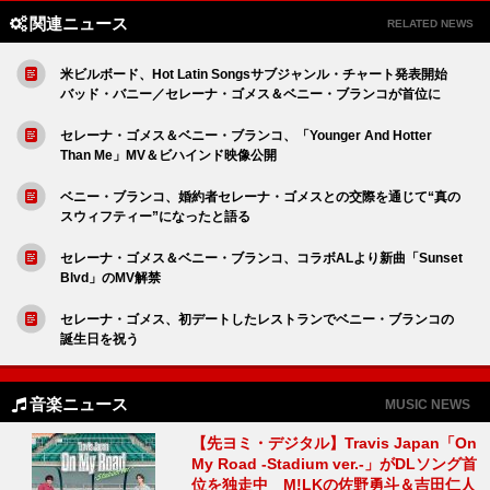
関連ニュース
RELATED NEWS
米ビルボード、Hot Latin Songsサブジャンル・チャート発表開始
バッド・バニー／セレーナ・ゴメス＆ベニー・ブランコが首位に
セレーナ・ゴメス＆ベニー・ブランコ、「Younger And Hotter
Than Me」MV＆ビハインド映像公開
ベニー・ブランコ、婚約者セレーナ・ゴメスとの交際を通じて“真の
スウィフティー”になったと語る
セレーナ・ゴメス＆ベニー・ブランコ、コラボALより新曲「Sunset
Blvd」のMV解禁
セレーナ・ゴメス、初デートしたレストランでベニー・ブランコの
誕生日を祝う
音楽ニュース
MUSIC NEWS
【先ヨミ・デジタル】Travis Japan「On
My Road -Stadium ver.-」がDLソング首
位を独走中 M!LKの佐野勇斗＆吉田仁人