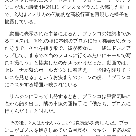
ンコが現地時間4月24日にインスタグラムに投稿した動画
で、2人はアメリカの伝統的な高校行事を再現した様子を
披露している。
動画に表示された字幕によると、ブランコの婚約者であ
るゴメスは、10代の頃に本物のプロムに行く機会がなかっ
たそうで、それを補う形で、彼が彼女に「一緒にドレスア
ップして、まるで本当のプロムに行くみたいにモールで写
真を撮ろう」と提案したのがきっかけだった。動画では、
セレーナが紫のボールガウンに着替え、「階段を降りてド
レスを見せる」というお決まりのシーンの後、「ブランコ
にキスをする場面が映されている。
リムジンに乗って出発するとき、ブランコは興奮気味に
窓から顔を出し、隣の車線の運転手に「僕たち、プロムに
行くんだ！」と叫んだ。
その後、2人はかわいらしい写真撮影を楽しんだ。ブラ
ンコがゴメスを抱きしめている写真や、タキシード姿の彼