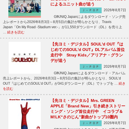
によるユニット曲が追う
2026年8月7日
Ｊ－ＰＯＰ
GfK/NIQ Japanによるダウンロード・ソング売
上レポートから2026年8月3日～8月5日の集計が明らかとなり、Travis
Japan「On My Road -Stadium ver.-」が11,550ダウンロード（DL）を売り上
…
続きを読む
【先ヨミ・デジタル】SOUL'd OUT『は
じめてのSOUL'd OUT』DLアルバム首位
走行中 Stray Kids／アリアナ・グラン
デが追う
2026年8月7日
Ｊ－ＰＯＰ
GfK/NIQ Japanによるダウンロード・アルバム
売上レポートから、2026年8月3日～8月5日の集計が明らかとなり、SOUL’d
OUT『はじめてのSOUL’d OUT』が341ダウンロード（DL）でトップを …
続き
を読む
【先ヨミ・デジタル】Mrs. GREEN
APPLE「Brand New」引き続きストリー
ミング・ソング首位走行中 イコラブ＆
M!LK“さのじん”新曲がトップ10圏内
2026年8月7日
Ｊ－ＰＯＰ