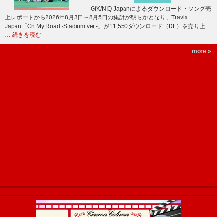
GfK/NIQ Japanによるダウンロード・ソング売
上レポートから2026年8月3日～8月5日の集計が明らかとなり、Travis
Japan「On My Road -Stadium ver.-」が11,550ダウンロード（DL）を売り上
…
続きを読む
more »