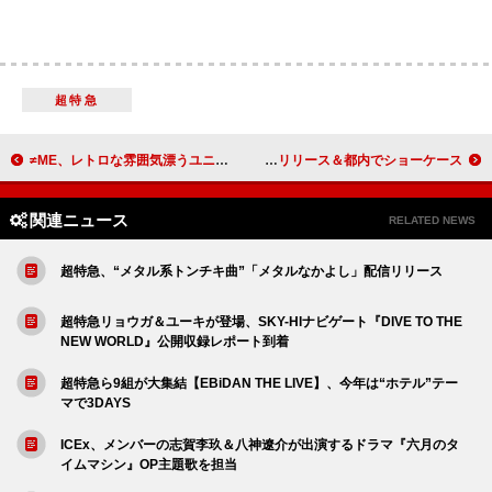
超特急
≠ME、レトロな雰囲気漂うユニット曲「カフェ樂園」MV公開 振付はshoji（s**t kingz）が担当
LE SSERAFIM、6月に日本4thシングル『DIFFERENT』リリース＆都内でショーケース
関連ニュース
RELATED NEWS
超特急、“メタル系トンチキ曲”「メタルなかよし」配信リリース
超特急リョウガ＆ユーキが登場、SKY-HIナビゲート『DIVE TO THE
NEW WORLD』公開収録レポート到着
超特急ら9組が大集結【EBiDAN THE LIVE】、今年は“ホテル”テー
マで3DAYS
ICEx、メンバーの志賀李玖＆八神遼介が出演するドラマ『六月のタ
イムマシン』OP主題歌を担当