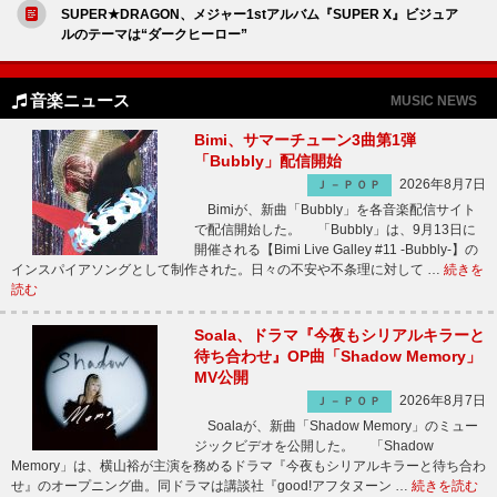
SUPER★DRAGON、メジャー1stアルバム『SUPER X』ビジュア
ルのテーマは“ダークヒーロー”
音楽ニュース
MUSIC NEWS
Bimi、サマーチューン3曲第1弾
「Bubbly」配信開始
2026年8月7日
Ｊ－ＰＯＰ
Bimiが、新曲「Bubbly」を各音楽配信サイト
で配信開始した。 「Bubbly」は、9月13日に
開催される【Bimi Live Galley #11 -Bubbly-】の
インスパイアソングとして制作された。日々の不安や不条理に対して …
続きを
読む
Soala、ドラマ『今夜もシリアルキラーと
待ち合わせ』OP曲「Shadow Memory」
MV公開
2026年8月7日
Ｊ－ＰＯＰ
Soalaが、新曲「Shadow Memory」のミュー
ジックビデオを公開した。 「Shadow
Memory」は、横山裕が主演を務めるドラマ『今夜もシリアルキラーと待ち合わ
せ』のオープニング曲。同ドラマは講談社『good!アフタヌーン …
続きを読む