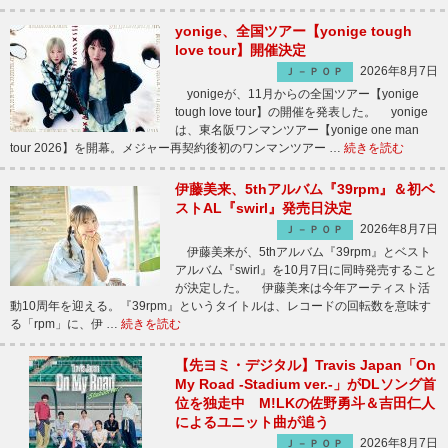
yonige、全国ツアー【yonige tough
love tour】開催決定
2026年8月7日
Ｊ－ＰＯＰ
yonigeが、11月からの全国ツアー【yonige
tough love tour】の開催を発表した。 yonige
は、東名阪ワンマンツアー【yonige one man
tour 2026】を開幕。メジャー再契約後初のワンマンツアー …
続きを読む
伊藤美来、5thアルバム『39rpm』＆初ベ
ストAL『swirl』発売日決定
2026年8月7日
Ｊ－ＰＯＰ
伊藤美来が、5thアルバム『39rpm』とベスト
アルバム『swirl』を10月7日に同時発売すること
が決定した。 伊藤美来は今年アーティスト活
動10周年を迎える。『39rpm』というタイトルは、レコードの回転数を意味す
る「rpm」に、伊 …
続きを読む
【先ヨミ・デジタル】Travis Japan「On
My Road -Stadium ver.-」がDLソング首
位を独走中 M!LKの佐野勇斗＆吉田仁人
によるユニット曲が追う
2026年8月7日
Ｊ－ＰＯＰ