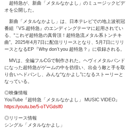
超特急が、新曲「メタルなかよし」のミュージックビデ
オを公開した。
新曲「メタルなかよし」は、日本テレビでの地上波初冠
番組『VS.超特急』のエンディングテーマに起用されてい
る、“これぞ超特急の真骨頂！超特急流メタル系トンチキ
曲”。2025年4月7日に配信リリースとなり、5月7日にリリ
ースとなるEP『Why don’t you 超特急？』に収録される。
MVは、全編フルCGで制作された。ヘヴィメタルバンド
になった超特急がゲームの中を彷徨い、出会う敵と手を取
り合いヘドバンし、みんな“なかよし”になるストーリーと
なっている。
◎映像情報
YouTube『超特急「メタルなかよし」 MUSIC VIDEO』
https://youtu.be/5-oTVGdslf0
◎リリース情報
シングル「メタルなかよし」