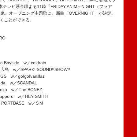
ビ系金曜よる11時『FRIDAY ANIME NIGHT（フラア
』オープニング主題歌に、新曲「OVERNIGHT」が決定。
聴くことができる。
ARO
ayside w／coldrain
島 w／SPARK!!SOUND!!SHOW!!
 w／go!go!vanillas
eda w／SCANDAL
oka w／The BONEZ
pporo w／HEY-SMITH
PORTBASE w／SiM