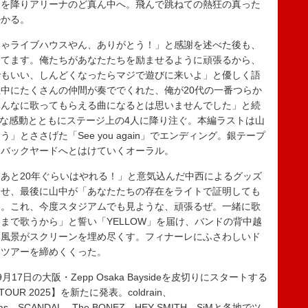
台を降りアリーナのど真ん中へ。飛んで跳ねての熱狂の真った
掛かる。
ゃライブハウスやん、ありがとう！」と感謝を述べた後も、
ってます。俺たちがあなたたちを励ませるように頑張るから、
でもいい、しんどくなったらマジで遊びに来いよ」と優しく語
中にたくさんの仲間が奏ででくれた、俺が20代の一番つらか
みんなに歌ってもらえる曲になるとは思いませんでした」と続
大きな感動とともにステージ上の4人に降り注ぐ。本編ラストは山
とささげた「See you again」でエンディング。銀テープ
にバックヤードへとはけていくオーラル。
あと20年ぐらいはやれる！」と意気込んだ中西によるグッズ
ませ、最後に山中が「あなたたちの存在をライトで証明しても
い。これ、今度スタジアムでも見ような、頑張るぜ。一緒に歌
まで歌うから」と誓い「YELLOW」を届け、バンドの背中越
い風景がスクリーンを埋め尽くす。フィナーレにふさわしいド
ナツアーを締めくくった。
9月17日の大阪・Zepp Osaka Baysideを皮切りにスタートする
OUR 2025】を新たに発表。coldrain、
anillas、SCANDAL、The BONEZ、HEY-SMITH、SiMと各地でツ