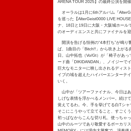
ARENA TOUR 2025】の最終公演を開
オーラルは1月に6thアルバム『Alter
を巡った【AlterGeist0000 LIVE 
ナ、18日と19日に大阪・大阪城ホー
のオーディエンスと共にファイナルを
開演を告げる恒例の“4本打ち”が鳴り
ば、1曲目の「Bitch!!」から吹き
日。山中拓也（Vo/Gt）が「椅子が
ード曲「DIKIDANDAN」、ノイジ
巨大なモニターに映し出されるディス
イブの域を超えたハイパーエンターテ
いく。
山中が「ツアーファイナル、今日はあ
しげな表情を浮かべるメンバー。続け
覚えてるわ。今、手を挙げてる白Tシャツ
そこにこうやって立てること、すごく
初っぱなからこんな切り札、使っちゃっ
山中のルーツであり敬愛するボーカリスト
MEMORY」には場内大興奮で、演奏