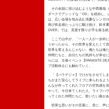
その余韻に溶け込むような中西雅哉（
ダークでアシッドな「OD」を経由し、
は、広い会場を包み込む清廉なシンガロン
再び疾走感たっぷりに駆け抜け、鈴木重伸
OVER」では、見渡す限りが手を振る
ここで山中が、「一人一人が一歩外に
うやったから、その世界を変えたくて
世界を変えるんじゃない。俺たちは俺
仲間たちと、自分たちの気持ちが幸せ
らには、主催イベント【PARASITE D
ブ活動休止にも触れていく。
「【パラデジャ】でけがをさせてしま
ちがまた安心してライブに来られるよ
んなが作ってくれたフロアの空気感を
やって。今日来てくれた人、ライブハ
ってくれた仲間たちに、歌いたい曲が
切実な思いがその言葉に、音に、声に