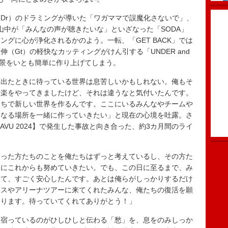
Dr）のドラミングが導いた「ワガママで誤魔化さないで」、
山中が「みんなの声が聴きたいな」といざなった「SODA」
グに心が浄化されるかのよう。一転、「GET BACK」では
（Gt）の軽快なカッティングがけん引する「UNDER and
絶景をいとも簡単に作り上げてしまう。
出たときに待っている世界は息苦しいかもしれない。俺もそ
音楽をやってきましたけど、それは違うなと気付いたんです。
たちで新しい世界を作るんです。ここにいるみんなやチームや
になる場所を一緒に作っていきたい」と現在の心境を吐露。さ
EJAVU 2024】で発生した事故と向き合った、約3カ月間のライ
った方たちのことを俺たちはずっと考えているし、その方た
うにこれからも努めていきたい。でも、この日に至るまで、み
見て、すごく安心したんです。あとは俺らがしっかりするだけ
ウスやアリーナツアーに来てくれたみんな、俺たちの復活を願
あります。待っていてくれてありがとう！」
宿っているのがひしひしと伝わる「愁」を、息をのみしっか