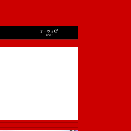
オーヴォ
OVO