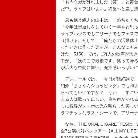
「もうタガが外れました（笑）」と舞
だ中、ライブはいよいよ終盤へと差し
息も絶え絶えの山中は、「めちゃくち
「今年は恩返しをしていく一年やと思
ライブハウスでもアリーナでもフェス
り掛ける。そして、「俺たちの活動休止
ったときに作った楽曲が、こんなにも
けた「5150」では、1万人の歌声が
中が、「次の曲で最後です。笑って帰ろう」
が広大な空間に舞い、充実感いっぱい
アンコールでは、「今日が絶好調で、
紹介『まさやんショッピング』でも和
らってもいいですか？ うわ……すご
える人は歌ってほしい。俺も声がかれる
しに観客がスマホの光を照らした美し
ラマチックなラストシーンで、アリー
なお、THE ORAL CIGARETTESは、
全7公演の対バンツアー【ALL MY LIFE T
SPARK!!SOUND!!SHOW!!、go!go!v