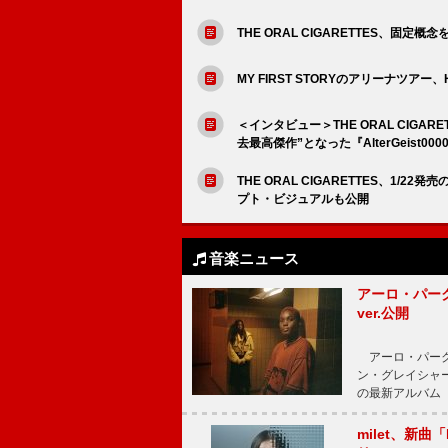
THE ORAL CIGARETTES、固定
MY FIRST STORYのアリーナツアー
＜インタビュー＞THE ORAL CIG
去最高傑作”となった『AlterGeist00
THE ORAL CIGARETTES、1/22
プト・ビジュアルも公開
音楽ニュース
アーロ・パーク
ver.公開
アーロ・パーク
ン・グレイシャー
の最新アルバム『
milet、新曲「