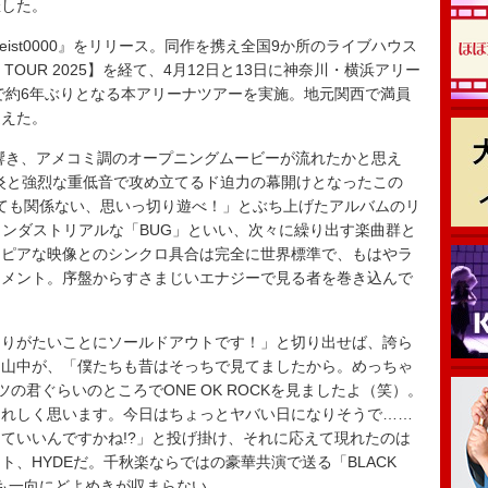
催した。
Geist0000』をリリース。同作を携え全国9か所のライブハウス
HOUSE TOUR 2025】を経て、4月12日と13日に神奈川・横浜アリー
ルで約6年ぶりとなる本アリーナツアーを実施。地元関西で満員
迎えた。
響き、アメコミ調のオープニングムービーが流れたかと思え
上がる炎と強烈な重低音で攻め立てるド迫力の幕開けとなったこの
あっても関係ない、思いっ切り遊べ！」とぶち上げたアルバムのリ
ーでインダストリアルな「BUG」といい、次々に繰り出す楽曲群と
トピアな映像とのシンクロ具合は完全に世界標準で、もはやラ
イメント。序盤からすさまじいエナジーで見る者を巻き込んで
りがたいことにソールドアウトです！」と切り出せば、誇ら
て山中が、「僕たちも昔はそっちで見てましたから。めっちゃ
の君ぐらいのところでONE OK ROCKを見ましたよ（笑）。
うれしく思います。今日はちょっとヤバい日になりそうで……
ていいんですかね!?」と投げ掛け、それに応えて現れたのは
、HYDEだ。千秋楽ならではの豪華共演で送る「BLACK
後も一向にどよめきが収まらない。