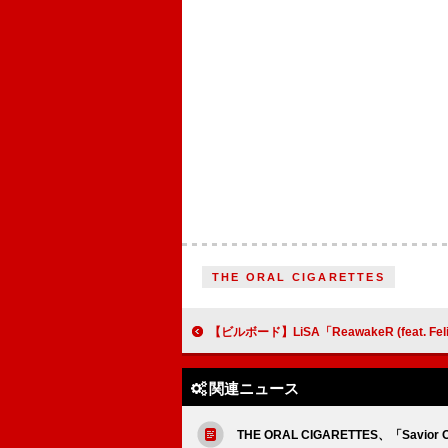
THE ORAL CIGARETTES
【ビルボード】LiSA「ReawakeR (feat. Felix of Stray Kids)」が5冠 コーチ
関連ニュース
THE ORAL CIGARETTES、「Savio