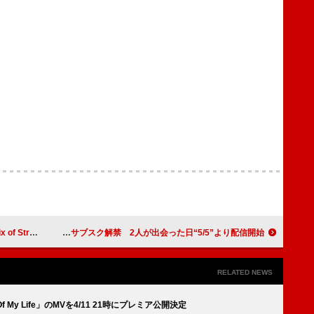
ェラ出演のXGが浮上
KinKi Kids、全356曲をサブスク解禁 2人が出会った日“5/5”より配信開始
RELATED NEWS
r Of My Life」のMVを4/11 21時にプレミア公開決定