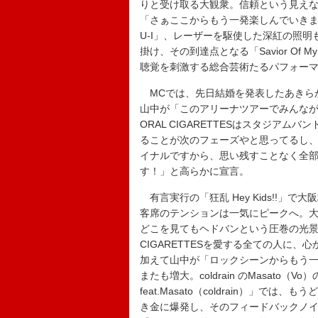
りと受け取る大観衆。信頼という見え
「さぁここからもう一発楽しんでいきま
U-I」、レーザーを駆使した深紅の照明
掛け、その到達点となる「Savior Of
聴覚を刺激する総合芸術たるパフォー
MCでは、先日結婚を発表したあきらか
山中が「このアリーナツアーでみんなが
ORAL CIGARETTESはスタジア
ることが次のフェーズやと思ってるし
イナルですから、思い残すことなく全
す！」と高らかに宣言。
有言実行の「狂乱 Hey Kids!!」で
客席のテンションは一気にピークへ。大合唱が
どこを見てもヘドバンという圧巻の光景を生み出
CIGARETTESを愛する全ての人に、
加えて山中が「ロックシーンからもう
またも増大。coldrain のMasato
feat.Masato（coldrain）
き金に爆発し、そのフィードバックノイズに