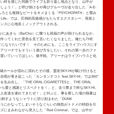
ない絆を感じた同曲でライブも折り返し地点となり、山中が
しょう！」と呼び掛けるや再びグルーヴが走り出した「A-E-
もろとも複雑なビートをキメまくる「PSYCHOPATH」と畳み
 My Life」では、圧倒的高揚感がもたらすエクスタシー、視覚と
マンスに心地良くノックアウトされる。
にあきら（Ba/Cho）に幾つも祝福の声が掛けられるなか、
作ってくれた景色を見て言いたくなりました。俺たちTHE
ムバンドになりたいです！ そのためにも、ここをライブハウスにす
、アリーナでもそういう遊び方をしたい。それの第一歩のファ
部置いていってほしい。後半戦、アリーナはライブハウスと化
大阪城ホールが揺れに揺れたその後、盟友SKY-HIが駆け付けると
巻き起こった「カンタンナコト feat.SKY-HI」では360°
し、「THE ORAL CIGARETTESと、THE ORAL
心から愛と感謝とリスペクトを！」と、去り際まで粋なSKY-HI。
一人友達を連れてきたぜ！」と叫ぶと、事を察した場の熱量は
（Vo）の刺すようなシャウトに切り刻まれた「DUNK
」では、もうどうにかなってしまいそうなぐらいの熱気がトドメの特効を引
まみれながら突入した「Red Criminal」では、山中が