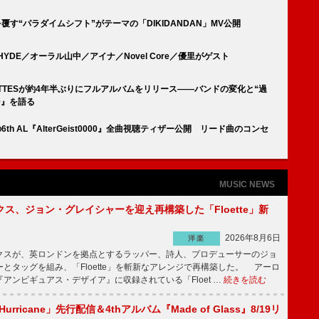
概念を覆す“パラダイムシフト”がテーマの「DIKIDANDAN」MV公開
、HYDE／オーラル山中／アイナ／Novel Core／優里がゲスト
ARETTESが約4年半ぶりにフルアルバムをリリース――バンドの変化と“過
00』を語る
発売の6th AL『AlterGeist0000』全曲視聴ティザー公開 リード曲のコンセ
MUSIC NEWS
ス、ジョン・グレイシャーを迎え再構築した「Floette」新
2026年8月6日
洋楽
スが、英ロンドンを拠点とするラッパー、詩人、プロデューサーのジョ
とタッグを組み、「Floette」を斬新なアレンジで再構築した。 アーロ
アンビギュアス・デザイア』に収録されている「Floet …
続きを読む
Hurricane」先行配信＆4thアルバム『Made of Glass』8/19リ