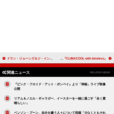
ドラン・ジョーンズ＆ジ・インディケーションズ、「Flower Moon」のMV公開
『CLIMACOOL with timelesz』SPムービー公開、ABC-MART限定の店内放送や“先着ノベルティ”も
関連ニュース
RELATED NEWS
『ピンク・フロイド・アット・ポンペイ』より「神秘」ライブ映像
公開
リアム＆ノエル・ギャラガー、イースターを一緒に過ごす「全く素
晴らしい」
ベンソン・ブーン、自分を嫌う人々について投稿「少なくともそれ