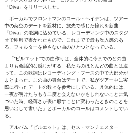
「Diva」をリリースした。
ボーカルでフロントマンのコール・ヘイデンは、ツアー
中の架空のデートを題材に、旅先で感じた憧れを新曲
「Diva」の歌詞に込めている。レコーディング中のスタジ
オで即興で書かれたもので、これまでで最も没入感のあ
る、フィルターを通さない曲のひとつとなっている。
「“ピルエット”での曲作りは、全体的に今までのどの曲
よりも会話的な感じがする。私たちのほとんどの曲とは違
って、この歌詞はレコーディング・ブースの中で大部分が
まとまった。この曲の舞台はデートで、私がツアー中に実
際に行ったデートの数々を参考にしている。具体的には、
一夜が明けたらもう二度と会えないかもしれないことに気
づいた時、軽薄さが喪に服すことに変わったときのことを
思い出して書いた」とボーカルのコールはコメントしてい
る。
アルバム『ピルエット』は、セス・マンチェスター