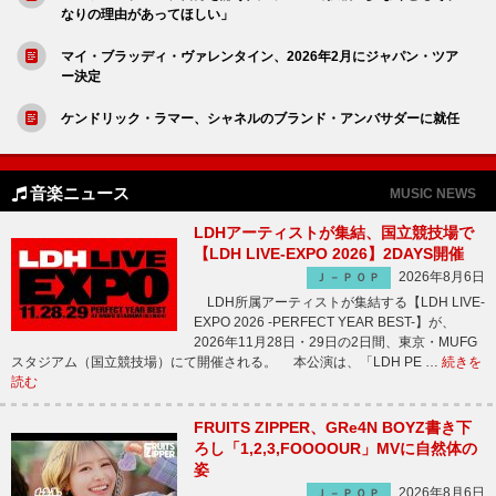
なりの理由があってほしい」
マイ・ブラッディ・ヴァレンタイン、2026年2月にジャパン・ツア
ー決定
ケンドリック・ラマー、シャネルのブランド・アンバサダーに就任
音楽ニュース
MUSIC NEWS
LDHアーティストが集結、国立競技場で
【LDH LIVE-EXPO 2026】2DAYS開催
2026年8月6日
Ｊ－ＰＯＰ
LDH所属アーティストが集結する【LDH LIVE-
EXPO 2026 -PERFECT YEAR BEST-】が、
2026年11月28日・29日の2日間、東京・MUFG
スタジアム（国立競技場）にて開催される。 本公演は、「LDH PE …
続きを
読む
FRUITS ZIPPER、GRe4N BOYZ書き下
ろし「1,2,3,FOOOOUR」MVに自然体の
姿
2026年8月6日
Ｊ－ＰＯＰ