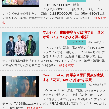
FRUITS ZIPPERが、新曲
「1,2,3,FOOOOUR」を配信リリースし、ミュー
ジックビデオを公開した。 新曲「1,2,3,FOOOOUR」は、GRe4N BOYZによ
る書き下ろし楽曲。電車の中でそれぞれの未来へ向かう人々の姿を …
続きを読
む
マルシィ、古園井寧々が出演する「花火
が瞬いて」MVはひと夏の物語
2026年8月6日
Ｊ－ＰＯＰ
マルシィが、新曲「花火が瞬いて」のミュー
ジックビデオを公開した。 2026年7月29日に
配信リリースされた新曲「花火が瞬いて」は、
テレビ西日本の番組『じもちゃんねる』のタイアップソング。地元・福岡の花
火大会で過ごしたひと夏の思い出を描い …
続きを読む
Omoinotake、南琴奈＆黒田昊夢が出演
する「花束」MVで“好き”を表現
2026年8月6日
Ｊ－ＰＯＰ
Omoinotakeが、新曲「花束」のミュージック
ビデオを公開した。 新曲「花束」は、TVアニ
メ『花ざかりの君たちへ』第2期のエンディング
テーマ。7月29日にニューシングル『FLASHBULB / 花束』としてリリースされ
た、日に日に大 …
続きを読む