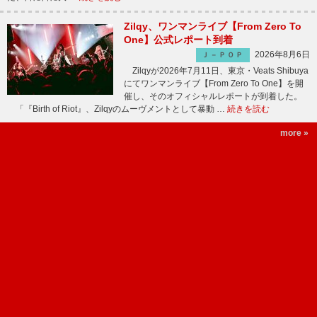
Zilqy、ワンマンライブ【From Zero To
One】公式レポート到着
2026年8月6日
Ｊ－ＰＯＰ
Zilqyが2026年7月11日、東京・Veats Shibuya
にてワンマンライブ【From Zero To One】を開
催し、そのオフィシャルレポートが到着した。
「『Birth of Riot』、Zilqyのムーヴメントとして暴動 …
続きを読む
more »