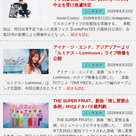
中止を受け急遽決定
2026年8月10日
Ｊ－ＰＯＰ
Novel Coreが、2026年8月11日にInstagramに
てスタジオライブの生配信を実施する。 本配
信は、同日出演予定であった音楽フェス【LuckyFes’26】の最終日公演が、台
風15号の影響により開催中止となった …
続きを読む
アイナ・ジ・エンド、アジアツアーより
「ルミナス – Luminous」ライブ映像を
公開
2026年8月10日
Ｊ－ＰＯＰ
アイナ・ジ・エンドが、楽曲「ルミナス –
Luminous」のライブ映像を公開した。 楽曲
「ルミナス – Luminous」は、TVアニメ『ONE PIECE』エルバフ編のオープニ
ング主題歌。今回公開されたライブ …
続きを読む
THE SUPER FRUIT、新曲「推し変禁止
条例」MVはドタバタ裁判劇
2026年8月10日
Ｊ－ＰＯＰ
THE SUPER FRUITが、新曲「推し変禁止条
例」のミュージックビデオを公開した。 2026
年7月26日に配信リリースされた新曲「推し変禁