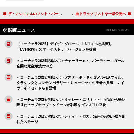
ザ・ナショナルのマット・バーニンガー、最新ソロ作より「Breaking Into Acting」MV公開
星野源、5月発売ニューAL『Gen』全曲トラックリストを一挙公開へ
関連ニュース
RELATED NEWS
【コーチェラ2025】デイヴ・グロール、LAフィルと共演し
「Everlong」のオーケストラ・バージョンを披露
＜コーチェラ2025現地レポ＞チャーリーxcx、パーティー・ガール
全開な完全燃焼の50分
＜コーチェラ2025現地レポ＞グスターボ・ドゥダメル×LAフィル、
クラシックとコンテンポラリー・ミュージックの圧巻の共演 レイ
ヴェイ／ゼッドらも登場
＜コーチェラ2025現地レポ＞ミッシー・エリオット、宇宙から舞い
降りたヒップホップ・クイーンが砂漠をダンスフロア化
＜コーチェラ2025現地レポ＞レディー・ガガ、混沌の芸術が咲き乱
れたステージ