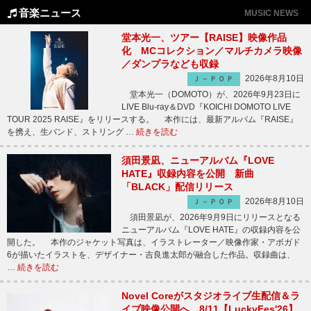
音楽ニュース
MUSIC NEWS
堂本光一、ツアー【RAISE】映像作品
化 MCコレクション／マルチカメラ映像
／ダンプラなども収録
2026年8月10日
Ｊ－ＰＯＰ
堂本光一（DOMOTO）が、2026年9月23日に
LIVE Blu-ray＆DVD『KOICHI DOMOTO LIVE
TOUR 2025 RAISE』をリリースする。 本作には、最新アルバム『RAISE』
を携え、生バンド、ストリング …
続きを読む
須田景凪、ニューアルバム『LOVE
HATE』収録内容を公開 新曲
「BLACK」配信リリース
2026年8月10日
Ｊ－ＰＯＰ
須田景凪が、2026年9月9日にリリースとなる
ニューアルバム『LOVE HATE』の収録内容を公
開した。 本作のジャケット写真は、イラストレーター／映像作家・アボガド
6が描いたイラストを、デザイナー・吉良進太郎が融合した作品。収録曲は、
…
続きを読む
Novel Coreがスタジオライブ生配信＆ラ
イブ映像公開へ、8/11【LuckyFes'26】