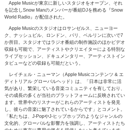
Apple Musicが東京に新しいスタジオをオープン、それ
を記念しSnow Manのメンバーが番組DJを務める『Snow
World Radio』が配信された。
Apple Musicのスタジオはロサンゼルス、ニューヨー
ク、ナッシュビル、ロンドン、パリ、ベルリンに次いで7
か所目。スタジオではラジオ番組の制作施設のほかビデオ
収録も可能で、アーティストやクリエイターによる特別な
ライブセッション、ドキュメンタリー、アーティストイン
タビューなどの収録も可能だという。
レイチェル・ニューマン（Apple Musicコンテンツ & エ
ディトリアル グローバルヘッド）は、「日本は非常に活
気があり、繁栄している音楽コミュニティを有しており、
その成長の多くが当社のプラットフォームに反映されてい
ます。世界中のリスナーがこれらのアーティストを発見
し、彼らの音楽に魅了されているからです」とコメント。
「私たちは、J-PopやJ-ヒップホップのようなジャンルの
文化的、グローバルな影響力を強調し、アーティストたち