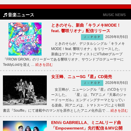
音楽ニュース
MUSIC NEWS
ときのそら、新曲「キラメキMODE！
feat. 響咲リオナ」配信リリース
2026年8月6日
Ｊ－ＰＯＰ
ときのそらが、デジタルシングル「キラメキ
MODE！feat. 響咲リオナ」をリリースした。
新曲はゲストアーティストにVTuberグループ
『FROW GROW』のリーダーである響咲リオナ、サウンドプロデューサーに
TeddyLoidを迎え …
続きを読む
女王蜂、ニューSG『星』CD発売
2026年8月6日
Ｊ－ＰＯＰ
女王蜂が、ニューシングル『星』のCDをリリ
ースした。 「星」は、TVアニメ『天幕のジャ
ードゥーガル』エンディングテーマとなってい
る楽曲。同アニメは、トマトスープにより秋田
書店『Souffle』にて連載中のマンガを原作としたアニメ化作品で …
続きを読む
ENVii GABRIELLA、ミニALリード曲
「Empowerment」先行配信＆MV公開