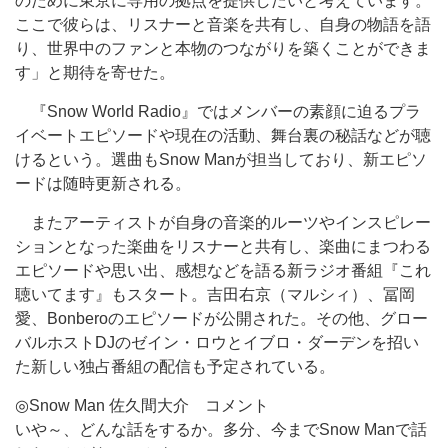
のために東京に専用の拠点を提供したいと考えています。
ここで彼らは、リスナーと音楽を共有し、自身の物語を語
り、世界中のファンと本物のつながりを築くことができま
す」と期待を寄せた。
『Snow World Radio』ではメンバーの素顔に迫るプラ
イベートエピソードや現在の活動、舞台裏の秘話などが聴
けるという。選曲もSnow Manが担当しており、新エピソ
ードは随時更新される。
またアーティストが自身の音楽的ルーツやインスピレー
ションとなった楽曲をリスナーと共有し、楽曲にまつわる
エピソードや思い出、感想などを語る新ラジオ番組『これ
聴いてます』もスタート。吉田右京（マルシィ）、冨岡
愛、Bonberoのエピソードが公開された。その他、グロー
バルホストDJのゼイン・ロウとイブロ・ダーデンを招い
た新しい独占番組の配信も予定されている。
◎Snow Man 佐久間大介 コメント
いや～、どんな話をするか。多分、今までSnow Manで話