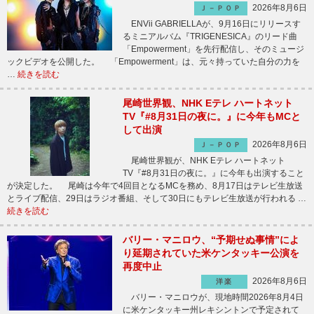
2026年8月6日
Ｊ－ＰＯＰ
ENVii GABRIELLAが、9月16日にリリースす
るミニアルバム『TRIGENESICA』のリード曲
「Empowerment」を先行配信し、そのミュージ
ックビデオを公開した。 「Empowerment」は、元々持っていた自分の力を
…
続きを読む
尾崎世界観、NHK Eテレ ハートネット
TV『#8月31日の夜に。』に今年もMCと
して出演
2026年8月6日
Ｊ－ＰＯＰ
尾崎世界観が、NHK Eテレ ハートネット
TV『#8月31日の夜に。』に今年も出演すること
が決定した。 尾崎は今年で4回目となるMCを務め、8月17日はテレビ生放送
とライブ配信、29日はラジオ番組、そして30日にもテレビ生放送が行われる …
続きを読む
バリー・マニロウ、“予期せぬ事情”によ
り延期されていた米ケンタッキー公演を
再度中止
2026年8月6日
洋楽
バリー・マニロウが、現地時間2026年8月4日
に米ケンタッキー州レキシントンで予定されて