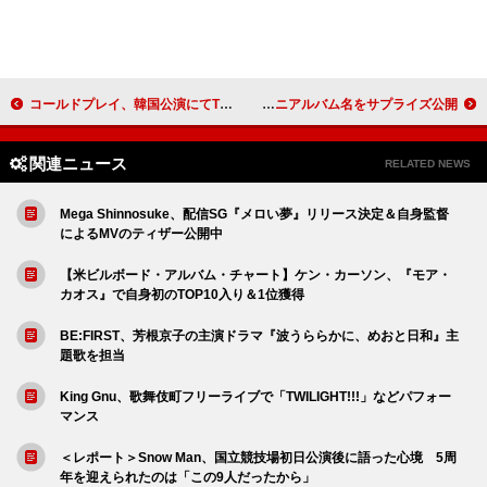
コールドプレイ、韓国公演にてTWICEとの共演パフォーマンス披露
ENHYPEN、6枚目のミニアルバム名をサプライズ公開
関連ニュース
RELATED NEWS
Mega Shinnosuke、配信SG『メロい夢』リリース決定＆自身監督
によるMVのティザー公開中
【米ビルボード・アルバム・チャート】ケン・カーソン、『モア・
カオス』で自身初のTOP10入り＆1位獲得
BE:FIRST、芳根京子の主演ドラマ『波うららかに、めおと日和』主
題歌を担当
King Gnu、歌舞伎町フリーライブで「TWILIGHT!!!」などパフォー
マンス
＜レポート＞Snow Man、国立競技場初日公演後に語った心境 5周
年を迎えられたのは「この9人だったから」