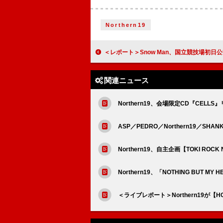
Northern19
＜レポート＞Snow Man、国立競技場初日公演後に語った心境 5周年を迎えられたのは「こ
関連ニュース
Northern19、会場限定CD『CEL
ASP／PEDRO／Northern19／SH
Northern19、自主企画【TOKI ROC
Northern19、「NOTHING BUT MY
＜ライブレポート＞Northern19が【H