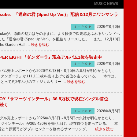
MUSIC NEWS
nosuke、「運命の君 (Sped Up Ver.)」配信＆12月にワンマンラ
2026年8月6日
Ｊ－ＰＯＰ
nnosukeが、原曲の魅力はそのままに、より軽快で疾走感あふれるサウンドへ
「運命の君 (Sped Up Ver.)」を配信リリースした。 また、12月18日
Garden Hall …
続きを読む
PER EIGHT『ダンダーラ』現在アルバム1位を独走中
2026年8月6日
Ｊ－ＰＯＰ
ム売上レポートから2026年8月3日～8月5日の集計が明らかとなり、
GHT『ダンダーラ』が111,111枚を売り上げて首位を走っている。 本作は、
HTにとって約2年ぶりのフィジカルリリー …
続きを読む
JOY『サマーツインテール』36.5万枚で現在シングル首位
が続く
2026年8月6日
Ｊ－ＰＯＰ
ル売上レポートから2026年8月3日～8月5日の集計が明らかとなり、
ーツインテール』が365,420枚を売り上げ、現在首位を走っている。 本
愛と市原愛弓がダブルセンターを務めるサマーソング。 …
続きを読む