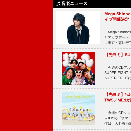
音楽ニュース
Mega Shin
イブ開催決定
Mega Shi
とアップデートした
に東京・恵比寿The 
【先ヨミ】SU
今週のCDアルバ
SUPER EI
SUPER EIG
【先ヨミ】≒
TWS／ME:I
今週のCDシング
≒JOYの『サマ
作は、天野香乃