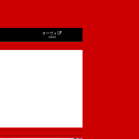
オーヴォ
OVO