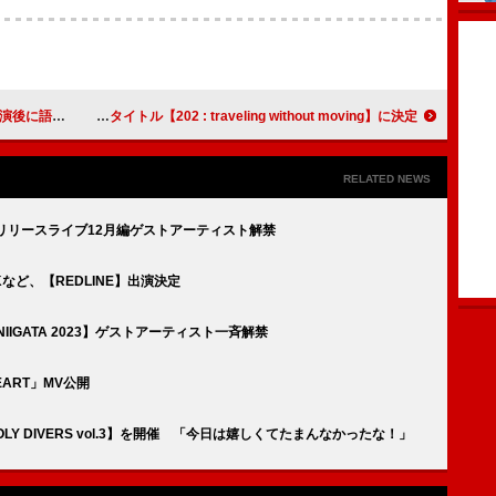
の9人だったから」
S.A.R.、東阪ワンマンツアータイトル【202 : traveling without moving】に決定
RELATED NEWS
LS』リリースライブ12月編ゲストアーティスト解禁
ANKなど、【REDLINE】出演決定
K NIIGATA 2023】ゲストアーティスト一斉解禁
 HEART」MV公開
OLY DIVERS vol.3】を開催 「今日は嬉しくてたまんなかったな！」