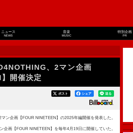
ニュース
音楽
特別企画
NEWS
MUSIC
PR
OOD4NOTHING、2マン企画
EN】開催決定
ポスト
シェア
送る
が、2マン企画【FOUR NINETEEN】の2025年編開催を発表した。
【FOUR NINETEEN】を毎年4月19日に開催していた。