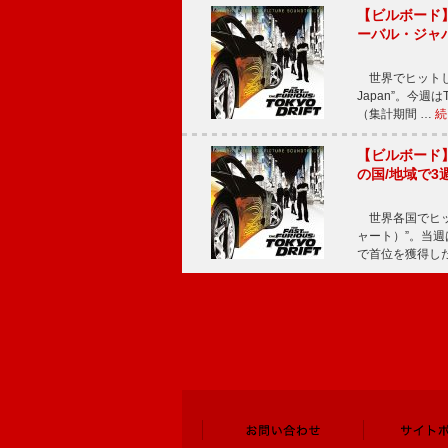
【ビルボード】TE
ーバル・ジャ
世界でヒットしている
Japan”。今週はT
（集計期間 …
続
【ビルボード】TE
の国/地域で3
世界各国でヒット
ャート）”。当週はTE
で首位を獲得し