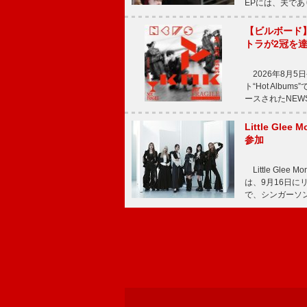
EPには、夫であ
【ビルボード
トラが2冠を
2026年8月5
ト“Hot Alb
ースされたNEW
Little Gl
参加
Little Gle
は、9月16日に
で、シンガーソン