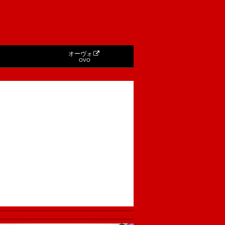
オーヴォ
OVO