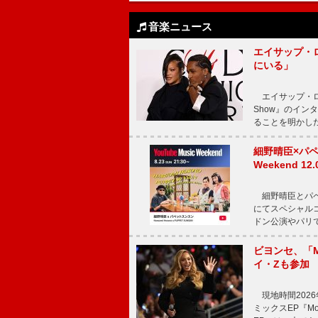
音楽ニュース
エイサップ・
にいる」
エイサップ・ロッキ
Show』のイ
ることを明かし
細野晴臣×パペ
Weekend
細野晴臣とパペット
にてスペシャル
ドン公演やパリ
ビヨンセ、「Mo
イ・Zも参加
現地時間2026年
ミックスEP『Mor