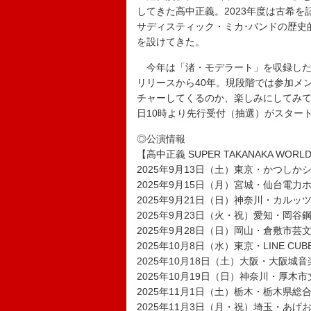
してきた高中正義。2023年度は古希
サディスティック・ミカ･バンドの歴史
を設けてきた。
今年は「渚・モデラート」を収録したアル
リリースから40年。現段階では参加メ
チャーしてくるのか、楽しみにしてみて
日10時より先行受付（抽選）がスター
◎公演情報
【高中正義 SUPER TAKANAKA WORLD L
2025年9月13日（土）東京・かつし
2025年9月15日（月）宮城・仙台電力
2025年9月21日（日）神奈川・カルッ
2025年9月23日（火・祝）愛知・岡谷
2025年9月28日（日）岡山・倉敷市芸
2025年10月8日（水）東京・LINE CUBE 
2025年10月18日（土）大阪・大阪城音
2025年10月19日（日）神奈川・厚木
2025年11月1日（土）栃木・栃木県総
2025年11月3日（月・祝）埼玉・あ