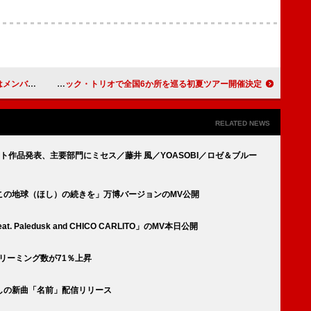
員で生放送
土岐麻子、アコースティック・トリオで全国6か所を巡る初夏ツアー開催決定
RELATED NEWS
ミネート作品発表、主要部門にミセス／藤井 風／YOASOBI／ロゼ＆ブルー
この地球（ほし）の続きを」万博バージョンのMV公開
. feat. Paledusk and CHICO CARLITO」のMV本日公開
リーミング数が71％上昇
しの新曲「名前」配信リリース