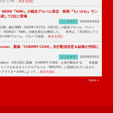
りヒップホ …
続きを読む
】NEWS『KMK』が総合アルバム首位 映画『ちいかわ』サン
達成して2位に登場
2026年8月6日
Ｊ－ＰＯＰ
日公開（集計期間：2026年7月27日～8月2日）の総合アルバム・チャー
ums”で、NEWSの『KMK』が総合首位を獲得した。 本作は、7月29日にリリ
Sの16thアルバム。グループ結成 …
続きを読む
ee Monster、新曲「CHERRY COKE」先行配信決定＆結海が作詞に
2026年8月6日
Ｊ－ＰＯＰ
e Monsterが、8月19日に新曲「CHERRY COKE」を先行配信する。 本楽曲
リリースされるオリジナルアルバム『BREATH』に収録されているもの
グライターのeillによって …
続きを読む
more »