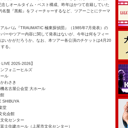
を記念しオールタイム・ベスト構成、昨年はかつて在籍していた
的名盤『黒船』をフィーチャーするなど、ツアーごとにテーマ
バム『TRAUMATIC 極東探偵団』（1985年7月発表）の
ンバーやツアー内容に関して発表はないが、今年は何をフィー
はいかがだろうか。なお、本ツアー各公演のチケットは4月20
トする。
IVE 2025-2026】
かシンフォニーヒルズ
ホール
ツかわさき
鋼機名古屋公会堂 大ホール
文館
SHIBUYA
楽堂
市文化会館
合文化センター
げお富士住建ホール（上尾市文化センター）