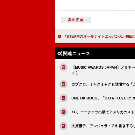
高中正義
『&TEAMのオールナイトニッポンX』初回はメンバー9人全
関連ニュース
【MUSIC AWARDS JAPAN】ノ
ノら
コブクロ、ミャクミャクも登場する「
ONE OK ROCK、「C.U.R.I.O.S.I.T.Y
XG、コーチェラ出演でアメリカのスト
大原櫻子、アンジェラ・アキ書き下ろ