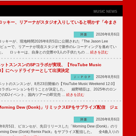
MUSIC NEWS
ロッキー、リアーナがスタジオ入りしていると明かす「今まさ
2026年8月6日
洋楽
ーが、現地時間2026年8月5日に公開された『The Jason Lee
ンタビューで、リアーナが現在スタジオで新作のレコーディングを進めてい
た。 ロッキーは、自身との交際や3人の子供たちの …
続きを読む
ットスンスンのSPコラボが実現、【YouTube Music
 12.0】にヘッドライナーとして出演決定
2026年8月6日
Ｊ－ＰＯＰ
のスンスンが、8月23日開催の【YouTube Music Weekend 12.0】
コラボレーションを行うことが決定した。 細野晴臣は、2025年のロン
でのDJイベント、国内ツアーの即完売 …
続きを読む
rning Dew (Donk)」リミックスEPをサプライズ配信 ジェ
2026年8月6日
洋楽
8月5日、ビヨンセが、先日リリースした「Morning Dew (Donk)」のリ
ning Dew (Donk) Remix Pack』をサプライズ配信した。 全4曲入りの