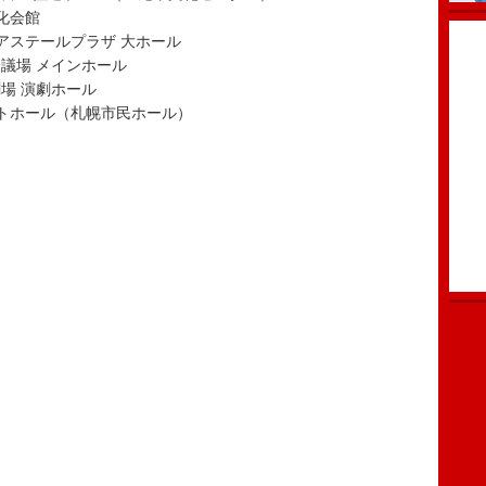
文化会館
Sアステールプラザ 大ホール
会議場 メインホール
劇場 演劇ホール
ナモトホール（札幌市民ホール）
.）