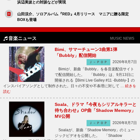
浜辺美波との対談などが実現
山田涼介、ソロアルバム『RED』4月リリース マニアに贈る限定
BOXも登場
音楽ニュース
MUSIC NEWS
Bimi、サマーチューン3曲第1弾
「Bubbly」配信開始
2026年8月7日
Ｊ－ＰＯＰ
Bimiが、新曲「Bubbly」を各音楽配信サイト
で配信開始した。 「Bubbly」は、9月13日に
開催される【Bimi Live Galley #11 -Bubbly-】の
インスパイアソングとして制作された。日々の不安や不条理に対して …
続きを
読む
Soala、ドラマ『今夜もシリアルキラーと
待ち合わせ』OP曲「Shadow Memory」
MV公開
2026年8月7日
Ｊ－ＰＯＰ
Soalaが、新曲「Shadow Memory」のミュー
ジックビデオを公開した。 「Shadow