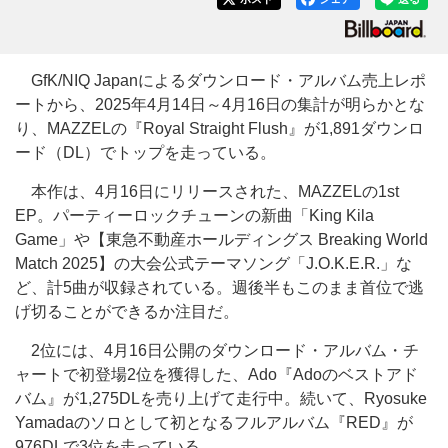
GfK/NIQ Japanによるダウンロード・アルバム売上レポ
ートから、2025年4月14日～4月16日の集計が明らかとな
り、MAZZELの『Royal Straight Flush』が1,891ダウンロ
ード（DL）でトップを走っている。
本作は、4月16日にリリースされた、MAZZELの1st
EP。パーティーロックチューンの新曲「King Kila
Game」や【東急不動産ホールディングス Breaking World
Match 2025】の大会公式テーマソング「J.O.K.E.R.」な
ど、計5曲が収録されている。週後半もこのまま首位で逃
げ切ることができるか注目だ。
2位には、4月16日公開のダウンロード・アルバム・チ
ャートで初登場2位を獲得した、Ado『Adoのベストアド
バム』が1,275DLを売り上げて走行中。続いて、Ryosuke
Yamadaのソロとして初となるフルアルバム『RED』が
976DLで3位を走っている。