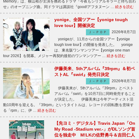
Memory」は、横山裕が主演を務めるドラマ『今夜もシリアルキラーと待ち合わ
せ』のオープニング曲。同ドラマは講談社『good!アフタヌーン …
続きを読む
yonige、全国ツアー【yonige tough
love tour】開催決定
2026年8月7日
Ｊ－ＰＯＰ
yonigeが、11月からの全国ツアー【yonige
tough love tour】の開催を発表した。 yonige
は、東名阪ワンマンツアー【yonige one man
tour 2026】を開幕。メジャー再契約後初のワンマンツアー …
続きを読む
伊藤美来、5thアルバム『39rpm』＆初ベ
ストAL『swirl』発売日決定
2026年8月7日
Ｊ－ＰＯＰ
伊藤美来が、5thアルバム『39rpm』とベスト
アルバム『swirl』を10月7日に同時発売すること
が決定した。 伊藤美来は今年アーティスト活
動10周年を迎える。『39rpm』というタイトルは、レコードの回転数を意味す
る「rpm」に、伊 …
続きを読む
【先ヨミ・デジタル】Travis Japan「On
My Road -Stadium ver.-」がDLソング首
位を独走中 M!LKの佐野勇斗＆吉田仁人