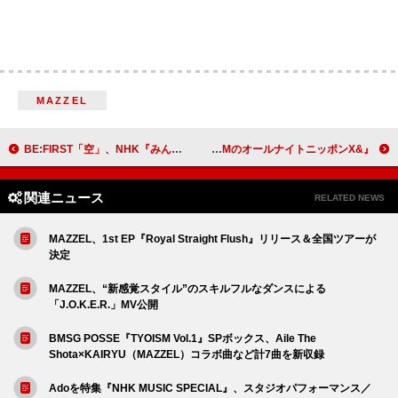
MAZZEL
BE:FIRST「空」、NHK『みんなのうた』で放送決定
『&TEAMのオールナイトニッポンX』初回はメンバー9人全員で生放送
関連ニュース
RELATED NEWS
MAZZEL、1st EP『Royal Straight Flush』リリース＆全国ツアーが
決定
MAZZEL、“新感覚スタイル”のスキルフルなダンスによる
「J.O.K.E.R.」MV公開
BMSG POSSE『TYOISM Vol.1』SPボックス、Aile The
Shota×KAIRYU（MAZZEL）コラボ曲など計7曲を新収録
Adoを特集『NHK MUSIC SPECIAL』、スタジオパフォーマンス／