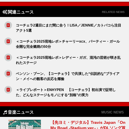
関連ニュース
RELATED NEWS
コーチェラ2週目にまだ間に合う！LISA／JENNIE／カトパコら注目
アクト5選
＜コーチェラ2025現地レポ＞チャーリーxcx、パーティー・ガール
全開な完全燃焼の50分
＜コーチェラ2025現地レポ＞レディー・ガガ、混沌の芸術が咲き乱
れたステージ
ベンソン・ブーン、【コーチェラ】で共演した“伝説的な”ブライア
ン・メイへの観客の反応を揶揄
＜ライブレポート＞ENHYPEN 【コーチェラ】初出演で証明し
た、どんなステージもモノにする“別格”の実力
音楽ニュース
MUSIC NEWS
【先ヨミ・デジタル】Travis Japan「On
My Road -Stadium ver.-」がDLソング首