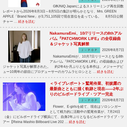
GfK/NIQ Japanによるストリーミング再生回数
レポートから2026年8月3日～8月5日の集計が明らかとなり、Mrs. GREEN
APPLE「Brand New」が3,751,105回で現在首位を走っている。 8月5日公開
チャー …
続きを読む
NakamuraEmi、10/7リリースの8thアル
バム『PATCHWORK LIFE』の全収録曲
＆ジャケット写真解禁
2026年8月7日
Ｊ－ＰＯＰ
NakamuraEmiが、10月7日リリースとなる8th
アルバム『PATCHWORK LIFE』の収録曲および
ジャケット写真が解禁された。 約2年4か月ぶりとなる本作は、メジャーデビ
ュー10周年の節目にプロデューサーのカワムラヒロシとと …
続きを読む
＜ライブレポート＞鷲尾伶菜、初披露の
最新曲とともに描く軌跡と現在――2年ぶ
りのビルボードライブ・ツアー完走
2026年8月7日
Ｊ－ＰＯＰ
Flower、E-girlsを経て、現在はソロシンガー
として精力的に活動中の鷲尾伶菜が、7月24日
（金）にビルボードライブ横浜にて、自身2年ぶりとなるビルボードライブ・ツ
アー【Reina Washio Billboard Live 202 …
続きを読む