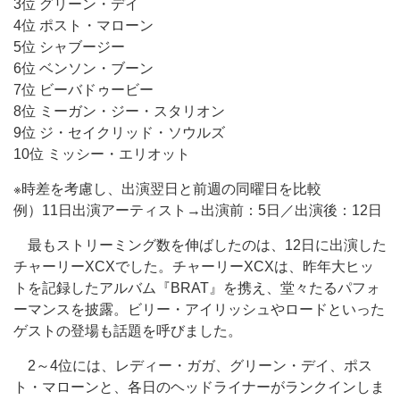
3位 グリーン・デイ
4位 ポスト・マローン
5位 シャブージー
6位 ベンソン・ブーン
7位 ビーバドゥービー
8位 ミーガン・ジー・スタリオン
9位 ジ・セイクリッド・ソウルズ
10位 ミッシー・エリオット
※時差を考慮し、出演翌日と前週の同曜日を比較
例）11日出演アーティスト→出演前：5日／出演後：12日
最もストリーミング数を伸ばしたのは、12日に出演した
チャーリーXCXでした。チャーリーXCXは、昨年大ヒッ
トを記録したアルバム『BRAT』を携え、堂々たるパフォ
ーマンスを披露。ビリー・アイリッシュやロードといった
ゲストの登場も話題を呼びました。
2～4位には、レディー・ガガ、グリーン・デイ、ポス
ト・マローンと、各日のヘッドライナーがランクインしま