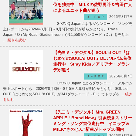
位を独走中 M!LKの佐野勇斗＆吉田仁人
によるユニット曲が追う
2026年8月7日
Ｊ－ＰＯＰ
GfK/NIQ Japanによるダウンロード・ソング売
上レポートから2026年8月3日～8月5日の集計が明らかとなり、Travis
Japan「On My Road -Stadium ver.-」が11,550ダウンロード（DL）を売り上
…
続きを読む
【先ヨミ・デジタル】SOUL'd OUT『は
じめてのSOUL'd OUT』DLアルバム首位
走行中 Stray Kids／アリアナ・グラン
デが追う
2026年8月7日
Ｊ－ＰＯＰ
GfK/NIQ Japanによるダウンロード・アルバム
売上レポートから、2026年8月3日～8月5日の集計が明らかとなり、SOUL’d
OUT『はじめてのSOUL’d OUT』が341ダウンロード（DL）でトップを …
続き
を読む
【先ヨミ・デジタル】Mrs. GREEN
APPLE「Brand New」引き続きストリー
ミング・ソング首位走行中 イコラブ＆
M!LK“さのじん”新曲がトップ10圏内
2026年8月7日
Ｊ－ＰＯＰ