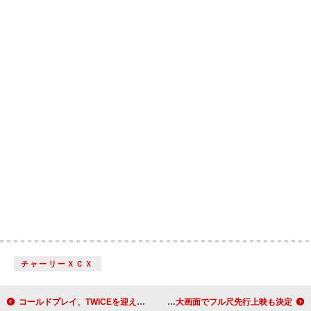
チャーリーＸＣＸ
コールドプレイ、TWICEを迎えた「WE PRAY」コラボ・バージョン配信リリース
中島健人、葛飾北斎イベントとのコラボ曲「碧暦」MVトレーラー公開 会場の大画面でフル尺先行上映も決定