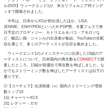
ル2025】ウィークエンド1が、
米
カリフォルニア
州インデ
ィオ
で開催されました。
今年は、日本からXGが初出演したほか、LISA、
JENNIE、ENHYPENといったK-POP勢、今夏フェスで来
日予定のプロディジー、カトリエル＆パコ・アモロソな
ど、幅広い国・ジャンルの出演者が集結。YouTubeの生配
信を通じて、多くのアーティストが注目を集めました。
ウィークエンド1のメインステージに出演した15組のア
ーティストについて、日本国内の再生数を
CONNECT
で調
査したところ、13組が前週比で再生数を伸ばしました。な
かでもストリーミング数を伸ばしたアーティストは以下の
通りです。
◎【コーチェラ】出演前後（※）国内ストリーミング増加
数トップ10
1位 チャーリーXCX
2位 レディー・ガガ