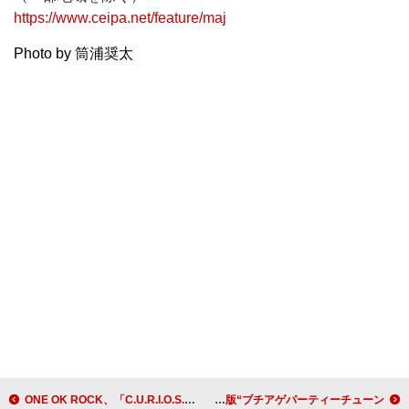
https://www.ceipa.net/feature/maj
Photo by 筒浦奨太
ONE OK ROCK、「C.U.R.I.O.S.I.T.Y. feat. Paledusk and CHICO CARLITO」のMV本日公開
SUPER EIGHT、新曲「ブチ★I GOT IT」配信開始 令和版“ブチアゲパーティーチューン”