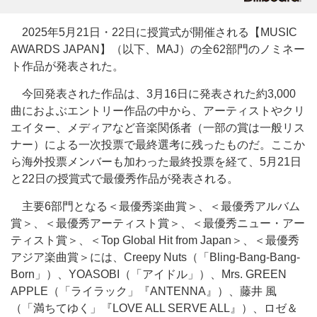
2025年5月21日・22日に授賞式が開催される【MUSIC
AWARDS JAPAN】（以下、MAJ）の全62部門のノミネー
ト作品が発表された。
今回発表された作品は、3月16日に発表された約3,000
曲におよぶエントリー作品の中から、アーティストやクリ
エイター、メディアなど音楽関係者（一部の賞は一般リス
ナー）による一次投票で最終選考に残ったものだ。ここか
ら海外投票メンバーも加わった最終投票を経て、5月21日
と22日の授賞式で最優秀作品が発表される。
主要6部門となる＜最優秀楽曲賞＞、＜最優秀アルバム
賞＞、＜最優秀アーティスト賞＞、＜最優秀ニュー・アー
ティスト賞＞、＜Top Global Hit from Japan＞、＜最優秀
アジア楽曲賞＞には、Creepy Nuts（「Bling-Bang-Bang-
Born」）、YOASOBI（「アイドル」）、Mrs. GREEN
APPLE（「ライラック」『ANTENNA』）、藤井 風
（「満ちてゆく」『LOVE ALL SERVE ALL』）、ロゼ＆