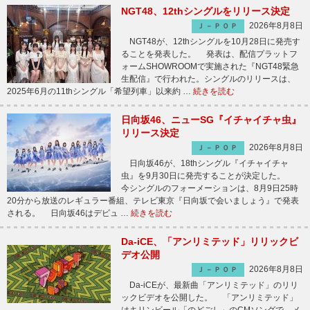
NGT48、12thシングルをリリース決定
2026年8月8日
Ｊ－ＰＯＰ
NGT48が、12thシングルを10月28日に発売す
ることを発表した。 発表は、配信プラットフ
ォームSHOWROOMで実施された『NGT48緊急
生配信』で行われた。シングルのリリースは、
2025年6月の11thシングル「希望列車」以来約 …
続きを読む
日向坂46、ニューSG『イチャイチャ虫』
リリース決定
2026年8月8日
Ｊ－ＰＯＰ
日向坂46が、18thシングル『イチャイチャ
虫』を9月30日に発売することが決定した。
今シングルのフォーメーションは、8月9日25時
20分から放送のレギュラー番組、テレビ東京『日向坂で会いましょう』で発表
される。 日向坂46はデビュ …
続きを読む
Da-iCE、「アンリミテッド」リリックビ
デオ公開
2026年8月8日
Ｊ－ＰＯＰ
Da-iCEが、最新曲「アンリミテッド」のリリ
ックビデオを公開した。 「アンリミテッド」