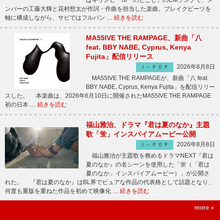
はキリンビール「のどごし」のCMソングで、メ
ンバーの工藤大輝と花村想太が作詞・作曲を担当した楽曲。ブレイクビーツを
軸に構成しながら、サビではフルバン …
続きを読む
MA55IVE THE RAMPAGE、新曲「八
feat. BBY NABE, Cyprus, Kenya
Fujita」配信リリース
2026年8月8日
Ｊ－ＰＯＰ
MA55IVE THE RAMPAGEが、新曲「八 feat.
BBY NABE, Cyprus, Kenya Fujita」を配信リリー
スした。 本楽曲は、2026年6月10日に開催されたMA55IVE THE RAMPAGE
初の日本 …
続きを読む
福山雅治、ドラマ『君は夏のなか』主題
歌「蛍」インスパイアムービー公開
2026年8月8日
Ｊ－ＰＯＰ
福山雅治が主題歌を務めるドラマNEXT『君は
夏のなか』の名シーンを使用した「蛍（「君は
夏のなか」インスパイアムービー）」が公開さ
れた。 『君は夏のなか』はBL界でピュアな作品の代表格として話題となり、
何度も重版を重ねた作品を初めて映像化 …
続きを読む
more »