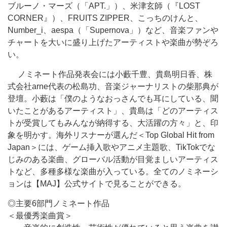
ブルーノ・マーズ（「APT.」）、米津玄師（『LOST
CORNER』）、FRUITS ZIPPER、こっちのけんと、
Number_i、aespa（「Supernova」）など、音楽ファンや
チャートを大いに盛り上げたアーティストや楽曲が勢ぞろ
い。
ノミネート作品発表会には小藪千豊、貴島明日香、株
式会社arne代表の松島功、音楽ジャーナリストの柴那典が
登壇。小藪は「僕のようなおっさんでも耳にしている、聞
いたことがあるアーティスト」、貴島は「どのアーティス
トが受賞してもみんなが納得する、大活躍の方々」と、印
象を明かす。海外リスナーが選んだ＜Top Global Hit from
Japan＞には、ゲーム挿入歌やアニメ主題歌、TikTokでな
じみのある楽曲、グローバル活動が目覚ましいアーティス
トなど、多種多様な楽曲が入っている。全てのノミネーシ
ョンは【MAJ】公式サイトで見ることができる。
◎主要6部門ノミネート作品
＜最優秀楽曲賞＞